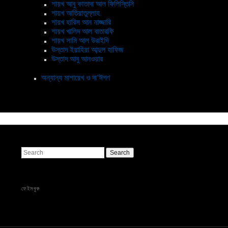
শায়খ আবু কাতাদা আল ফিলিস্তিনি
শায়খ আতিয়াতুল্লাহ
শায়খ হারিস আন নাজ্জারি
শায়খ খালিদ আল বাতারফি
শায়খ সামি আল উরাইদি
উস্তাদ ইয়াহিয়া আব্দুল হাফিজ
উস্তাদ আবু আনওয়ার
অন্যান্য মাশায়েখ ও দা’ঈগণ
Search
ফেইসবুক