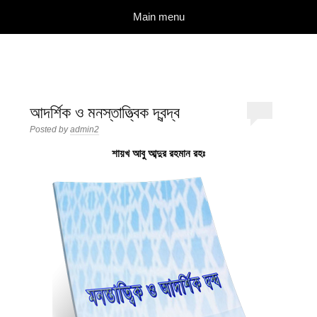
দারুল ইলম
বিশুদ্ধ আকিদা ও নববী মানহাজের দিকে আহ্বানকারী
Skip to content
Main menu
আদর্শিক ও মনস্তাত্ত্বিক দ্বন্দ্ব
Posted by
admin2
শায়খ আবু আব্দুর রহমান রহঃ