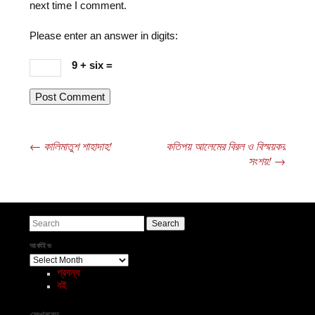
next time I comment.
Please enter an answer in digits:
9 + six =
←
কালিমাতুশ শাহাদাহ!
কতিপয় আলেমের বিরল ও বিস্ময়কর
Post navigation
সংশয়!
→
Search
আর্কাইভ
আর্কাইভ
প্রবন্ধ
বই
লেখকবৃন্দ