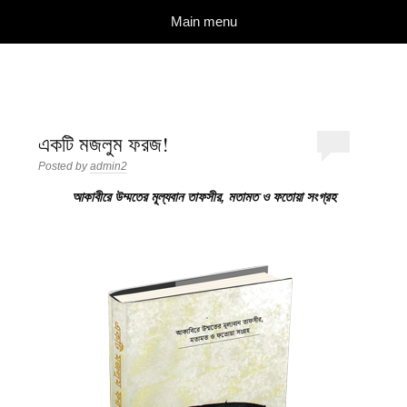
দারুল ইলম
বিশুদ্ধ আকিদা ও নববী মানহাজের দিকে আহ্বানকারী
Skip to content
Main menu
একটি মজলুম ফরজ!
Posted by
admin2
আকাবীরে উম্মতের মূল্যবান তাফসীর, মতামত ও ফতোয়া সংগ্রহ