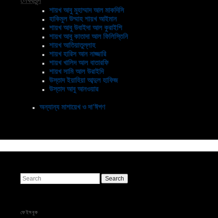
শায়খ আবু মুহাম্মাদ আল মাকদিসি
হাকিমুল উম্মাহ শায়খ আইমান
শায়খ আবু উবাইদা আল কুরাইশি
শায়খ আবু কাতাদা আল ফিলিস্তিনি
শায়খ আতিয়াতুল্লাহ
শায়খ হারিস আন নাজ্জারি
শায়খ খালিদ আল বাতারফি
শায়খ সামি আল উরাইদি
উস্তাদ ইয়াহিয়া আব্দুল হাফিজ
উস্তাদ আবু আনওয়ার
অন্যান্য মাশায়েখ ও দা’ঈগণ
Search
ফেইসবুক