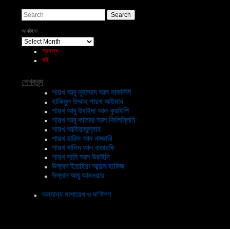
Search
আর্কাইভ
আর্কাইভ
প্রবন্ধ
বই
লেখকবৃন্দ
শায়খ আবু মুহাম্মাদ আল মাকদিসি
হাকিমুল উম্মাহ শায়খ আইমান
শায়খ আবু উবাইদা আল কুরাইশি
শায়খ আবু কাতাদা আল ফিলিস্তিনি
শায়খ আতিয়াতুল্লাহ
শায়খ হারিস আন নাজ্জারি
শায়খ খালিদ আল বাতারফি
শায়খ সামি আল উরাইদি
উস্তাদ ইয়াহিয়া আব্দুল হাফিজ
উস্তাদ আবু আনওয়ার
অন্যান্য মাশায়েখ ও দা’ঈগণ