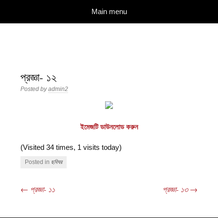
দারুল ইলম
বিশুদ্ধ আকিদা ও নববী মানহাজের দিকে আহ্বানকারী
Skip to content
Main menu
প্রজ্ঞা- ১২
Posted by
admin2
ইমেজটি ডাউনলোড করুন
(Visited 34 times, 1 visits today)
Posted in
ছবিঘর
←
প্রজ্ঞা- ১১
প্রজ্ঞা- ১৩
→
Post navigation