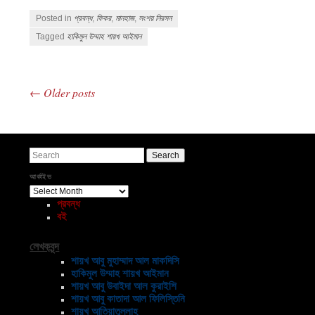
Posted in
প্রবন্ধ
,
ফিকর
,
মানহাজ
,
সংশয় নিরসন
Tagged
হাকিমুল উম্মাহ শায়খ আইমান
←
Older posts
Post navigation
Search
আর্কাইভ
আর্কাইভ
প্রবন্ধ
বই
লেখকবৃন্দ
শায়খ আবু মুহাম্মাদ আল মাকদিসি
হাকিমুল উম্মাহ শায়খ আইমান
শায়খ আবু উবাইদা আল কুরাইশি
শায়খ আবু কাতাদা আল ফিলিস্তিনি
শায়খ আতিয়াতুল্লাহ