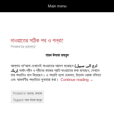
দারুল ইলম
বিশুদ্ধ আকিদা ও নববী মানহাজের দিকে আহ্বানকারী
Skip to content
Main menu
দাওয়াতের সঠিক পথ ও পন্থা!
Posted by
admin2
শায়খ উসামা মাহমুদ
আল্লাহ তা’আলা যেখানেই দাওয়াতের আদেশ করেছেন
(ادع الى سبيل
ربك)
অর্থাৎ দ্বীন ও দ্বীনের কাজের প্রতি দাওয়াতের কথা বলেছেন, সেখানে
তার পদ্ধতিও বলে দিয়েছেন। এ পদ্ধতি হলো হেকমত, উত্তম ওয়াজ নসিহত
এবং আকর্ষণীয় পদ্ধতিতে মুনাযারা করা।
Continue reading
→
Posted in
প্রবন্ধ
,
মানহাজ
Tagged
শায়খ উসামা মাহমুদ