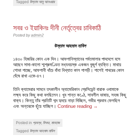
Tagged
উস্তাদ আবু আনওয়ার
সবর ও ইয়াকিনঃ দীনী নের্তৃত্বের চাবিকাঠি
Posted by
admin2
উস্তাদ আহমাদ নাবিল
১৪৩০ হিজরির কোন এক দিন। আফগানিস্তানের পর্বতমালার পাদদেশে বসে
আছেন সাদা-কালো শ্মশ্রুমণ্ডিত মধ্যবয়স্ক একজন বুজুর্গ ব্যক্তি। মাথায়
শোভা পাচ্ছে, আফগানী ধাঁচে বাঁধা বিখ্যাত কাল পাগড়ী। পাশেই পাথরের কোল
ঘেঁষে রাখা একে-৪৭।
তিনি ক্যামেরার সামনে তৎকালীন অ্যামেরিকান প্রেসিডেন্ট বারাক ওবামাকে
লক্ষ্য করে কিছু কথা বলছিলেন। খুব শান্ত কণ্ঠে, সাবলীল ভাষায়, সহজ কিছু
বাক্য। কিন্তু তাঁর প্রতিটি শব্দ হৃদয়ে নাড়া দিচ্ছিল, গভীর প্রভাব ফেলছিল
এবং অন্তরকে ছুঁয়ে যাচ্ছিল।
Continue reading
→
Posted in
প্রবন্ধ
,
ফিকর
,
মানহাজ
Tagged
উস্তাদ আহমাদ নাবিল