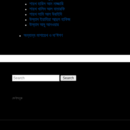
শায়খ হারিস আন নাজ্জারি
শায়খ খালিদ আল বাতারফি
শায়খ সামি আল উরাইদি
উস্তাদ ইয়াহিয়া আব্দুল হাফিজ
উস্তাদ আবু আনওয়ার
অন্যান্য মাশায়েখ ও দা’ঈগণ
Search
ফেইসবুক