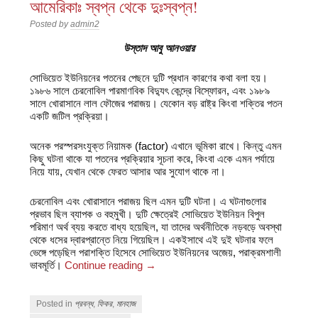
আমেরিকাঃ স্বপ্ন থেকে দুঃস্বপ্ন!
Posted by
admin2
উস্তাদ আবু আনওয়ার
সোভিয়েত ইউনিয়নের পতনের পেছনে দুটি প্রধান কারণের কথা বলা হয়।
১৯৮৬ সালে চেরনোবিল পারমাণবিক বিদ্যুৎ কেন্দ্রে বিস্ফোরন, এবং ১৯৮৯
সালে খোরাসানে লাল ফৌজের পরাজয়। যেকোন বড় রাষ্ট্র কিংবা শক্তির পতন
একটি জটিল প্রক্রিয়া।
অনেক পরস্পরসংযুক্ত নিয়ামক (factor) এখানে ভূমিকা রাখে। কিন্তু এমন
কিছু ঘটনা থাকে যা পতনের প্রক্রিয়ার সূচনা করে, কিংবা একে এমন পর্যায়ে
নিয়ে যায়, যেখান থেকে ফেরত আসার আর সুযোগ থাকে না।
চেরনোবিল এবং খোরাসানে পরাজয় ছিল এমন দুটি ঘটনা। এ ঘটনাগুলোর
প্রভাব ছিল ব্যাপক ও বহুমুখী। দুটি ক্ষেত্রেই সোভিয়েত ইউনিয়ন বিপুল
পরিমাণ অর্থ ব্যয় করতে বাধ্য হয়েছিল, যা তাদের অর্থনীতিকে নড়বড়ে অবস্থা
থেকে ধসের দ্বারপ্রান্তে নিয়ে গিয়েছিল। একইসাথে এই দুই ঘটনার ফলে
ভেঙ্গে পড়েছিল পরাশক্তি হিসেবে সোভিয়েত ইউনিয়নের অজেয়, পরাক্রমশালী
ভাবমূর্তি।
Continue reading
→
Posted in
প্রবন্ধ
,
ফিকর
,
মানহাজ