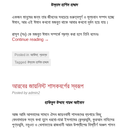
উস্তাদ হাশিম হাদ্দাদ
একজন মানুষের জন্য তার জীবনের সবচেয়ে গুরুত্বপূর্ণ ও মূল্যবান সম্পদ হচ্ছে
ঈমান, আর এই ঈমান কখনো মজবুত থাকে আবার কখনো দূর্বল হয়ে যায়।
রাসূল (সঃ) কে মজবুত ঈমান সম্পর্কে প্রশ্ন করা হলে তিনি বলেনঃ
Continue reading
→
Posted in
আকিদা
,
প্রবন্ধ
Tagged
উস্তাদ হাশিম হাদ্দাদ
আরবের জায়নিস্ট শাসকবর্গের স্বরূপ
Posted by
admin2
হাকিমুল উম্মাহ শায়খ আইমান
আজ আমি আপনাদের সামনে ঐসব জায়নবাদী শাসকদের ব্যপারে কিছু
বেদনাদায়ক সত্য কথা তুলে ধরবো-যারা ইসলামের কেন্দ্রভূমি, কুরআন নাযিলের
পুণ্যভূমি, নবুওত ও খেলাফতের রাজধানী আরব উপদ্বীপের বিস্তীর্ণ অঞ্চল শাসন