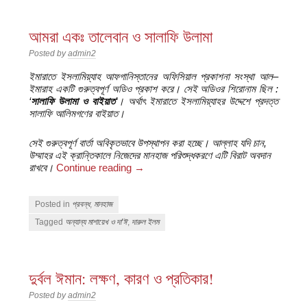
আমরা একঃ তালেবান ও সালাফি উলামা
Posted by
admin2
ইমারাতে ইসলামিয়্যাহ আফগানিস্তানের অফিসিয়াল প্রকাশনা সংস্থা আল–
ইমারাহ একটি গুরুত্বপূর্ণ অডিও প্রকাশ করে। সেই অডিওর শিরোনাম ছিল :
‘
সালাফি
উলামা
ও
বাইয়াত
’। অর্থাৎ ইমারাতে ইসলামিয়্যাহর উদ্দেশে প্রদত্ত
সালাফি আলিমগণের বাইয়াত।
সেই গুরুত্বপূর্ণ বার্তা অবিকৃতভাবে উপস্থাপন করা হচ্ছে। আল্লাহ যদি চান,
উম্মাহর এই ক্রান্তিকালে নিজেদের মানহাজ পরিশুদ্ধকরণে এটি বিরাট অবদান
রাখবে।
Continue reading
→
Posted in
প্রবন্ধ
,
মানহাজ
Tagged
অন্যান্য মাশায়েখ ও দা'ঈ
,
দারুল ইলম
দুর্বল ঈমান: লক্ষণ, কারণ ও প্রতিকার!
Posted by
admin2