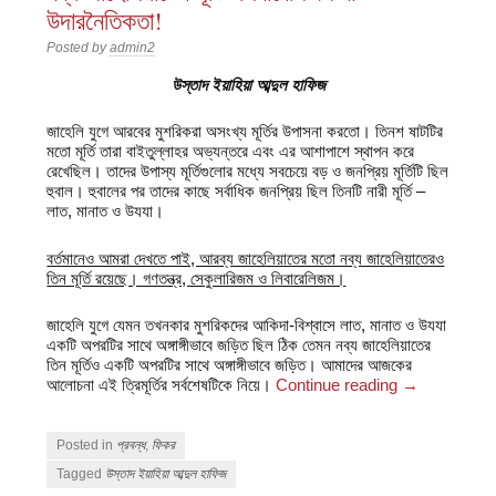
উদারনৈতিকতা!
Posted by
admin2
উস্তাদ ইয়াহিয়া আব্দুল হাফিজ
জাহেলি যুগে আরবের মুশরিকরা অসংখ্য মূর্তির উপাসনা করতো। তিনশ ষাটটির
মতো মূর্তি তারা বাইতুল্লাহর অভ্যন্তরে এবং এর আশাপাশে স্থাপন করে
রেখেছিল। তাদের উপাস্য মূর্তিগুলোর মধ্যে সবচেয়ে বড় ও জনপ্রিয় মূর্তিটি ছিল
হুবাল। হুবালের পর তাদের কাছে সর্বাধিক জনপ্রিয় ছিল তিনটি নারী মূর্তি –
লাত, মানাত ও উযযা।
বর্তমানেও আমরা দেখতে পাই, আরব্য জাহেলিয়াতের মতো নব্য জাহেলিয়াতেরও
তিন মূর্তি রয়েছে। গণতন্ত্র, সেকুলারিজম ও লিবারেলিজম।
জাহেলি যুগে যেমন তখনকার মুশরিকদের আকিদা-বিশ্বাসে লাত, মানাত ও উযযা
একটি অপরটির সাথে অঙ্গাঙ্গীভাবে জড়িত ছিল ঠিক তেমন নব্য জাহেলিয়াতের
তিন মূর্তিও একটি অপরটির সাথে অঙ্গাঙ্গীভাবে জড়িত। আমাদের আজকের
আলোচনা এই ত্রিমূর্তির সর্বশেষটিকে নিয়ে।
Continue reading
→
Posted in
প্রবন্ধ
,
ফিকর
Tagged
উস্তাদ ইয়াহিয়া আব্দুল হাফিজ