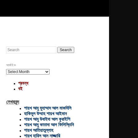
Search
আর্কাইভ
আর্কাইভ
প্রবন্ধ
বই
লেখকবৃন্দ
শায়খ আবু মুহাম্মাদ আল মাকদিসি
হাকিমুল উম্মাহ শায়খ আইমান
শায়খ আবু উবাইদা আল কুরাইশি
শায়খ আবু কাতাদা আল ফিলিস্তিনি
শায়খ আতিয়াতুল্লাহ
শায়খ হারিস আন নাজ্জারি