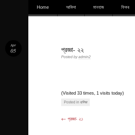
বিশুদ্ধ আকিদা ও নববী মানহাজের দিকে আহ্বানকারী
Skip to content
Home
আকিদা
মানহাজ
ফিকর
Apr
প্রজ্ঞা- ২২
05
Posted by
admin2
(Visited 33 times, 1 visits today)
Posted in
ছবিঘর
←
প্রজ্ঞা- ২১
Post navigation