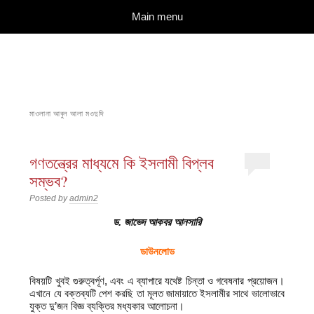
দারুল ইলম
বিশুদ্ধ আকিদা ও নববী মানহাজের দিকে আহ্বানকারী
Skip to content
Main menu
মাওলানা আবুল আলা মওদুদি
গণতন্ত্রের মাধ্যমে কি ইসলামী বিপ্লব
সম্ভব?
Posted by
admin2
ড. জাভেদ আকবর আনসারি
ডাউনলোড
বিষয়টি খুবই গুরুত্বর্পূণ, এবং এ ব্যাপারে যথেষ্ট চিন্তা ও গবেষনার প্রয়োজন।
এখানে যে বক্তব্যটি পেশ করছি তা মূলত জামায়াতে ইসলামীর সাথে ভালোভাবে
যুক্ত দু’জন বিজ্ঞ ব্যক্তির মধ্যকার আলোচনা।