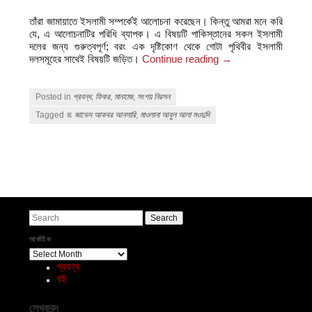
তাঁরা জামায়াতে ইসলামী সম্পর্কেই আলোচনা করেছেন। কিন্তু আমরা মনে করি
যে, এ আলোচনাটির পরিধি ব্যাপক। এ বিষয়টি পাকিস্তানের সকল ইসলামী
দলের জন্য গুরুত্বপূর্ণ; বরং এক দৃষ্টিকোণ থেকে গোটা পৃথিবীর ইসলামী
দলসমূহের সাথেই বিষয়টি জড়িত।
Continue reading
→
Posted in
প্রবন্ধ
,
ফিকর
,
মানহাজ
,
সংশয় নিরসন
Tagged
ড. জাভেদ আকবর আনসারি
,
মাওলানা আবুল আলা মওদুদি
Post navigation
Search
আর্কাইভ
আর্কাইভ
প্রবন্ধ
বই
লেখকবৃন্দ