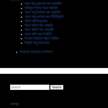
শায়খ আবু মুহাম্মাদ আল মাকদিসি
হাকিমুল উম্মাহ শায়খ আইমান
শায়খ আবু উবাইদা আল কুরাইশি
শায়খ আবু কাতাদা আল ফিলিস্তিনি
শায়খ আতিয়াতুল্লাহ
শায়খ হারিস আন নাজ্জারি
শায়খ খালিদ আল বাতারফি
শায়খ সামি আল উরাইদি
উস্তাদ ইয়াহিয়া আব্দুল হাফিজ
উস্তাদ আবু আনওয়ার
অন্যান্য মাশায়েখ ও দা’ঈগণ
Search
ফেইসবুক