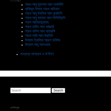
শায়খ আবু মুহাম্মাদ আল মাকদিসি
হাকিমুল উম্মাহ শায়খ আইমান
শায়খ আবু উবাইদা আল কুরাইশি
শায়খ আবু কাতাদা আল ফিলিস্তিনি
শায়খ আতিয়াতুল্লাহ
শায়খ হারিস আন নাজ্জারি
শায়খ খালিদ আল বাতারফি
শায়খ সামি আল উরাইদি
উস্তাদ ইয়াহিয়া আব্দুল হাফিজ
উস্তাদ আবু আনওয়ার
অন্যান্য মাশায়েখ ও দা’ঈগণ
Search
ফেইসবুক