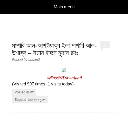
দারুল ইলম
বিশুদ্ধ আকিদা ও নববী মানহাজের দিকে আহ্বানকারী
Skip to content
Main menu
মাশারি আল-আশউয়াক্ব ইলা মাশারি আল-
উশাক্ব – ইমাম ইবনে নুহাস রহঃ
Posted by
admin2
ডাউনলোড/Download
(Visited 997 times, 1 visits today)
Posted in
বই
Tagged
ইমাম ইবনে নুহাস