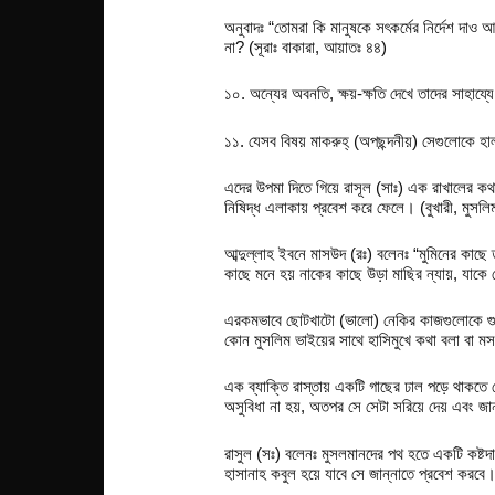
অনুবাদঃ “তোমরা কি মানুষকে সৎকর্মের নির্দেশ দা
না? (সূরাঃ বাকারা, আয়াতঃ ৪৪)
১০. অন্যের অবনতি, ক্ষয়-ক্ষতি দেখে তাদের সাহায্য
১১. যেসব বিষয় মাকরুহ্‌ (অপছন্দনীয়) সেগুলোকে হাল
এদের উপমা দিতে গিয়ে রাসূল (সাঃ) এক রাখালের ক
নিষিদ্ধ এলাকায় প্রবেশ করে ফেলে। (বুখারী, মুসলি
আব্দুল্লাহ ইবনে মাসউদ (রঃ) বলেনঃ “মুমিনের কাছে ত
কাছে মনে হয় নাকের কাছে উড়া মাছির ন্যায়, যাকে 
এরকমভাবে ছোটখাটো (ভালো) নেকির কাজগুলোকে গুরুত
কোন মুসলিম ভাইয়ের সাথে হাসিমুখে কথা বলা বা 
এক ব্যাক্তি রাস্তায় একটি গাছের ঢাল পড়ে থাক
অসুবিধা না হয়, অতপর সে সেটা সরিয়ে দেয় এবং জা
রাসুল (সঃ) বলেনঃ মুসলমানদের পথ হতে একটি কষ্টদা
হাসানাহ কবুল হয়ে যাবে সে জান্নাতে প্রবেশ করবে