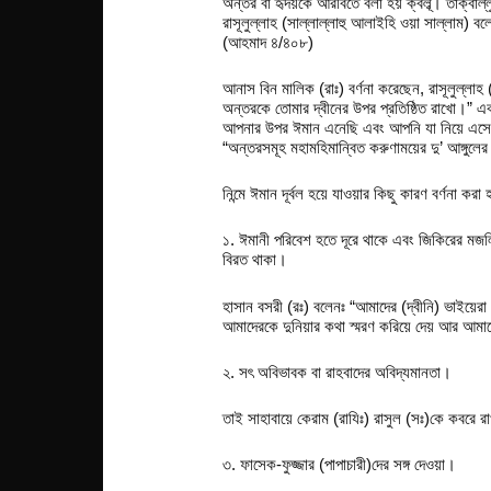
অন্তর বা হৃদয়কে আরবিতে বলা হয় ক্বল্ব্। তাক্বাল্
রাসূলুল্লাহ (সাল্লাল্লাহু আলাইহি ওয়া সাল্লাম)
(আহমাদ ৪/৪০৮)
আনাস বিন মালিক (রাঃ) বর্ণনা করেছেন, রাসূলুল্লাহ 
অন্তরকে তোমার দ্বীনের উপর প্রতিষ্ঠিত রাখো।” এ
আপনার উপর ঈমান এনেছি এবং আপনি যা নিয়ে এসেছ
“অন্তরসমূহ মহামহিমান্বিত করুণাময়ের দু’ আঙ্গু
নিন্মে ঈমান দূর্বল হয়ে যাওয়ার কিছু কারণ বর্ণনা করা হ
১. ঈমানী পরিবেশ হতে দূরে থাকে এবং জিকিরের ম
বিরত থাকা।
হাসান বসরী (রঃ) বলেনঃ “আমাদের (দ্বীনি) ভাইয়
আমাদেরকে দুনিয়ার কথা স্মরণ করিয়ে দেয় আর আমাদ
২. সৎ অবিভাবক বা রাহবাদের অবিদ্যমানতা।
তাই সাহাবায়ে কেরাম (রাযিঃ) রাসুল (সঃ)কে কবরে র
৩. ফাসেক-ফুজ্জার (পাপাচারী)দের সঙ্গ দেওয়া।