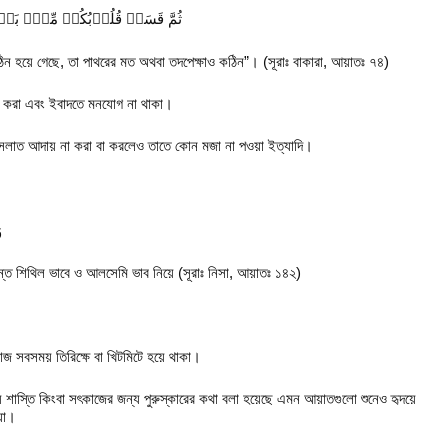
ثُمَّ قَسَتۡ قُلُوۡبُكُمۡ مِّنۡۢ بَعۡدِ
িন হয়ে গেছে, তা পাথরের মত অথবা তদপেক্ষাও কঠিন”। (সূরাঃ বাকারা, আয়াতঃ ৭৪)
ি করা এবং ইবাদতে মনযোগ না থাকা।
 সলাত আদায় না করা বা করলেও তাতে কোন মজা না পওয়া ইত্যাদি।
و
ান্ত শিথিল ভাবে ও আলসেমি ভাব নিয়ে (সূরাঃ নিসা, আয়াতঃ ১৪২)
জ সবসময় তিরিক্ষে বা খিটমিটে হয়ে থাকা।
 শাস্তি কিংবা সৎকাজের জন্য পুরুস্কারের কথা বলা হয়েছে এমন আয়াতগুলো শুনেও হৃদয়ে
়া।