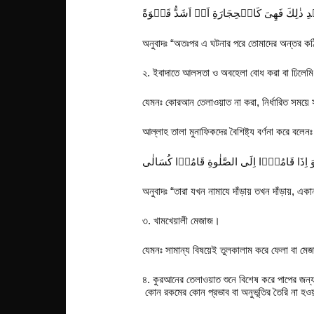
 ذٰلِكَ فَهِیَ كَالۡحِجَارَةِ اَوۡ اَشَدُّ قَسۡوَةً
অনুবাদঃ “অতঃপর এ ঘটনার পরে তোমাদের অন্তর কঠ
২. ইবাদাতে আলসতা ও অবহেলা বোধ করা বা ঢিলেম
যেমনঃ কোরআন তেলাওয়াত না করা, নির্ধারিত সময়ে
আল্লাহ তালা মুনাফিকদের বৈশিষ্ট্য বর্ণনা করে বলেনঃ
َ اِذَا قَامُوۡۤا اِلَی الصَّلٰوةِ قَامُوۡا كُسَالٰی
অনুবাদঃ “তারা যখন নামাযে দাঁড়ায় তখন দাঁড়ায়, এক
৩. খামখেয়ালী মেজাজ।
যেমনঃ সামান্য বিষয়েই তুলকালাম করে ফেলা বা মেজা
৪. কুরআনের তেলাওয়াত শুনে বিশেষ করে পাপের জন্য
কোন রকমের কোন প্রভাব বা অনুভূতির তৈরি না হওয