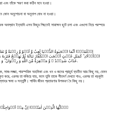
ওয়া এবং তাঁকে স্মরণ করা কঠিন মনে হওয়া।
রও মনে কোন অনুশোচনা বা অনুতাপ বোধ না হওয়া।
াজিক অবস্থান ইত্যাদি এসব কিছুর পিছনেই সারাক্ষন ছুটে চলা এবং এগুলো নিয়ে পরস্পরে
اِعۡلَمُوۡۤا اَنَّمَا الۡحَیٰوةُ الدُّنۡیَا لَعِبٌ وَّ لَهۡوٌ وَّ زِیۡنَةٌ وَّ ت
الۡاَوۡلَادِ ؕ كَمَثَلِ غَیۡثٍ اَعۡجَبَ الۡكُفَّارَ نَبَاتُهٗ ثُمَّ یَهِیۡجُ فَتَرٰىهُ 
عَذَابٌ شَدِیۡدٌ ۙ وَّ مَغۡفِرَةٌ مِّنَ اللّٰهِ وَ رِضۡوَانٌ ؕ وَ مَا الۡحَیٰوةُ الدُّنۡیَاۤ اِلَّا مَتَاعُ الۡغُرُوۡرِ.
ৗতুক, সাজ-সজ্জা, পারস্পরিক অহমিকা এবং ধন ও জনের প্রাচুর্য ব্যতীত আর কিছু নয়, যেমন
কৃত করে, এরপর তা শুকিয়ে যায়, ফলে তুমি তাকে পীতবর্ণ দেখতে পাও, এরপর তা খড়কুটা
র ক্ষমা ও সন্তুষ্টি। পার্থিব জীবন প্রতারণার উপকরণ বৈ কিছু নয়।
یٰۤاَیُّهَا الَّذِیۡنَ اٰمَنُوۡۤا اِنَّ مِنۡ اَزۡوَاجِكُم