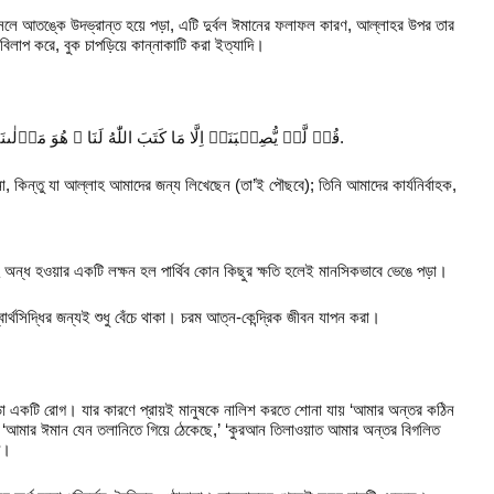
সলে আতঙ্কে উদভ্রান্ত হয়ে পড়া, এটি দুর্বল ঈমানের ফলাফল কারণ, আল্লাহর উপর তার
বিলাপ করে, বুক চাপড়িয়ে কান্নাকাটি করা ইত্যাদি।
قُلۡ لَّنۡ یُّصِیۡبَنَاۤ اِلَّا مَا كَتَبَ اللّٰهُ لَنَا ۚ هُوَ مَوۡلٰىنَا ۚ وَ عَلَی اللّٰهِ فَلۡیَتَوَكَّلِ الۡمُؤۡمِنُوۡنَ.
, কিন্তু যা আল্লাহ আমাদের জন্য লিখেছেন (তা’ই পৌছবে); তিনি আমাদের কার্যনির্বাহক,
হে অন্ধ হওয়ার একটি লক্ষন হল পার্থিব কোন কিছুর ক্ষতি হলেই মানসিকভাবে ভেঙে পড়া।
ার্থসিদ্ধির জন্যই শুধু বেঁচে থাকা। চরম আত্ন-কেন্দ্রিক জীবন যাপন করা।
 পড়া একটি রোগ। যার কারণে প্রায়ই মানুষকে নালিশ করতে শোনা যায় ‘আমার অন্তর কঠিন
,’ ‘আমার ঈমান যেন তলানিতে গিয়ে ঠেকেছে,’ ‘কুরআন তিলাওয়াত আমার অন্তর বিগলিত
ি।