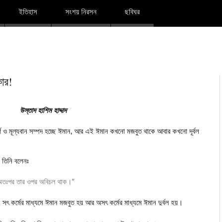
দারুল ইলম
ইতিহাস
সংশয় নিরসন
ছবিঘর
কার!
উস্তাদ হাশিম হাদ্দাদ
র্ণ ও মূল্যবান সম্পদ হচ্ছে ঈমান, আর এই ঈমান কখনো মজবুত থাকে আবার কখনো দূর্বল
ে তিনি বলেনঃ
 অতঃপর তার ওপর অবিচল থাক।”
ৎ কর্মের মাধ্যমে ঈমান মজবুত হয় আর অসৎ কর্মের মাধ্যমে ঈমান দুর্বল হয়।