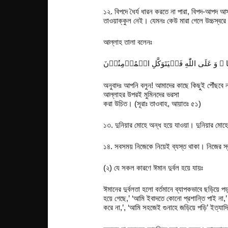
১২. বিপদে ধৈর্য ধারন করতে না পারা, বিপদ-আপদ আ
তাওয়াক্কুল নেই। যেমনঃ কেউ মারা গেলে উচ্চস্বরে 
আল্লাহ তালা বলেনঃ
অনুবাদঃ আপনি বলুন! আমাদের কাছে কিছুই পৌঁছবে না
আল্লাহর উপরই মুমিনদের ভরসা
করা উচিত। (সূরাঃ তাওবাহ, আয়াতঃ ৫১)
১৩. দুনিয়ার মোহে অন্ধ হয়ে যাওয়া। দুনিয়ার মো
১৪. সবসময় নিজেকে নিয়েই ব্যস্ত থাকা। নিজের স্ব
(২) যে সকল কারণে ঈমান দুর্বল হয়ে যায়ঃ
ঈমানের দুর্বলতা হলো বর্তমানে ব্যাপকভাবে ছড়িয়ে
হয়ে গেছে,’ ‘আমি ইবাদতে কোনো প্রশান্তি পাই না
করে না,’, ‘আমি সহজেই গুনাহে জড়িয়ে পড়ি’ ইত্যাদ