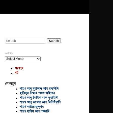
Search
আর্কাইভ
আর্কাইভ
প্রবন্ধ
বই
লেখকবৃন্দ
শায়খ আবু মুহাম্মাদ আল মাকদিসি
হাকিমুল উম্মাহ শায়খ আইমান
শায়খ আবু উবাইদা আল কুরাইশি
শায়খ আবু কাতাদা আল ফিলিস্তিনি
শায়খ আতিয়াতুল্লাহ
শায়খ হারিস আন নাজ্জারি