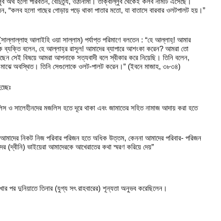
লুব অর্থ হলো পরিবর্তন, বৈচিত্র্য, ওঠানামা। তাক্বাল্লুব থেকেই কলব নামটি এসেছে।
 বলেন, “কলব হলো গাছের গোড়ায় পড়ে থাকা পাতার মতো, যা বাতাসে বারবার ওলটপালট হয়।”
(সাল্লাল্লাহু আলাইহি ওয়া সাল্লাম) পর্যাপ্ত পরিমাণে বলতেন : “হে আল্লাহ্‌! আমার
ক ব্যক্তি বলেন, হে আল্লাহ্‌র রাসূল! আমাদের ব্যাপারে আশংকা করেন? আমরা তো
েন সেই বিষয়ে আমরা আপনাকে সত্যবাদী বলে স্বীকার করে নিয়েছি। তিনি বলেন,
লের মাঝে অবস্থিত। তিনি সেগুলোকে ওলট-পালট করেন।” (ইবনে মাজাহ, ৩৮৩৪)
চ্ছেঃ
জলিস ও সালেহীনদের মজলিস হতে দূরে থাকা এবং জামাতের সহিত নামাজ আদায় করা হতে
েরা আমাদের নিকট নিজ পরিবার পরিজন হতে অধিক উত্তম, কেননা আমাদের পরিবার- পরিজন
ের (দ্বীনি) ভাইয়েরা আমাদেরকে আখেরাতের কথা স্মরণ করিয়ে দেয়”
াখার পর দুনিয়াতে তিনার (যুগ্য সৎ রাহবারের) শূন্যতা অনুভব করেছিলেন।