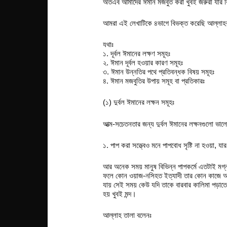
অতএব আমাদের ঈমান মজবুত করা খুবই জরুরী যার 
আমরা এই লেখাটিকে ৪ভাগে বিভক্ত করেছি আল্লাহর
যথাঃ
১. দূর্বল ঈমানের লক্ষণ সমূহঃ
২. ঈমান দূর্বল হওয়ার কারণ সমূহঃ
৩. ঈমান উন্নতির পথে প্রতিবন্ধক বিষয় সমূহঃ
৪. ঈমান মজবুতির উপায় সমূহ বা প্রতিকারঃ
(১) দুর্বল ঈমানের লক্ষন সমূহঃ
আত্ম-সচেতনতার জন্য দুর্বল ঈমানের লক্ষনগুলো ভাল
১. পাপ করা সত্ত্বেও মনে পাপবোধ সৃষ্টি না হওয়া
আর অনেক সময় মানুষ বিভিন্ন পাপকর্মে এতটাই মগ্ন হয
ফলে কোন ওয়াজ-নসিহত ইত্যাদী তার কোন কাজে আসেন
যায় সেই সময় কেউ যদি তাকে বারবার কালিমা পড়াতে
হয় খুবই মন্দ।
আল্লাহ তালা বলেনঃ