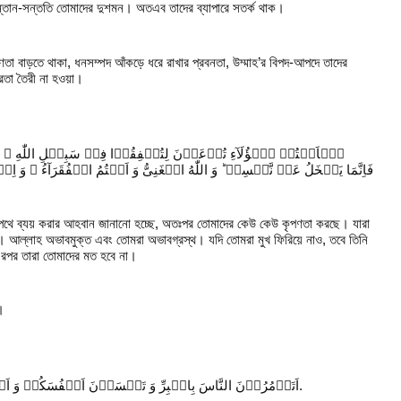
ও সন্তান-সন্ততি তোমাদের দুশমন। অতএব তাদের ব্যাপারে সতর্ক থাক।
ণতা বাড়তে থাকা, ধনসম্পদ আঁকড়ে ধরে রাখার প্রবনতা, উম্মাহ’র বিপদ-আপদে তাদের
িরতা তৈরী না হওয়া।
هٰۤاَنۡتُمۡ هٰۤؤُلَآءِ تُدۡعَوۡنَ لِتُنۡفِقُوۡا فِیۡ سَبِیۡلِ اللّٰهِ ۚ 
فَاِنَّمَا یَبۡخَلُ عَنۡ نَّفۡسِهٖ ؕ وَ اللّٰهُ الۡغَنِیُّ وَ اَنۡتُمُ الۡفُقَرَآءُ ۚ  ۙ
র পথে ব্যয় করার আহবান জানানো হচ্ছে, অতঃপর তোমাদের কেউ কেউ কৃপণতা করছে। যারা
 আল্লাহ অভাবমুক্ত এবং তোমরা অভাবগ্রস্থ। যদি তোমরা মুখ ফিরিয়ে নাও, তবে তিনি
 এরপর তারা তোমাদের মত হবে না।
।
اَتَاۡمُرُوۡنَ النَّاسَ بِالۡبِرِّ وَ تَنۡسَوۡنَ اَنۡفُسَكُمۡ وَ اَنۡتُمۡ تَتۡلُوۡنَ الۡكِتٰبَ ؕ اَفَلَا تَعۡقِلُوۡنَ.