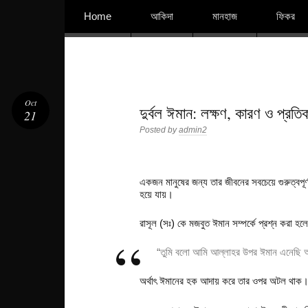
বিশুদ্ধ আকিদা ও নববী মানহাজের দিকে আহ্বানকারী
Skip to content
Home
আকিদা
মানহাজ
ফিকর
Oct
দুর্বল ঈমান: লক্ষণ, কারণ ও প্রতি
21
Posted by
admin2
একজন মানুষের জন্য তার জীবনের সবচেয়ে গুরুত্বপূ
হয়ে যায়।
রাসূল (সঃ) কে মজবুত ঈমান সম্পর্কে প্রশ্ন করা হল
“তুমি বলো আমি আল্লাহর উপর ঈমান এনেছি
অর্থাৎ ঈমানের হক আদায় করে তার ওপর অটল থাক। স