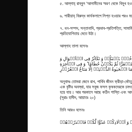
৫. আল্লাহ্‌ রাব্বুল ‘আলামীনের স্মরণ থেকে বিমুখ হ
৬. শারীয়াহ্‌ বিরুদ্ধ কার্যকলাপে লিপ্ত হওয়ার প
৭. ধন-সম্পদ, সন্তানাদি, প্রভাব-প্রতিপত্তি, সাম
প্রতিযোগিতায় মেতে উঠা।
আল্লাহ তালা বলেনঃ
َفَاخُرٌۢ بَیۡنَكُمۡ وَ تَكَاثُرٌ فِی الۡاَمۡوَالِ وَ
مُصۡفَرًّا ثُمَّ یَكُوۡنُ حُطَامًا ؕ وَ فِی الۡاٰخِرَةِ
অনুবাদঃ তোমরা জেনে রাখ, পার্থিব জীবন ক্রীড়া-কে
এক বৃষ্টির অবস্থা, যার সবুজ ফসল কৃষকদেরকে চমৎ
হয়ে যায়। আর পরকালে আছে কঠিন শাস্তি এবং আল্লাহ
(সূরাঃ হাদীদ, আয়াতঃ ২০)
তিনি আরও বলেনঃ
ۡ وَ اَوۡلَادِكُمۡ عَدُوًّا لَّكُمۡ فَاحۡذَرُوۡهُمۡ