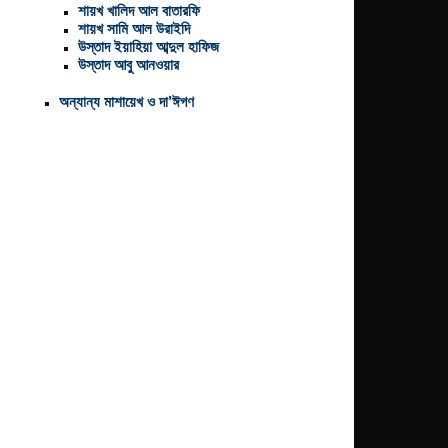
শায়খ খালিদ আল বাতারফি
শায়খ সামি আল উরাইদি
উস্তাদ ইয়াহিয়া আব্দুল হাফিজ
উস্তাদ আবু আনওয়ার
অন্যান্য মাশায়েখ ও দা’ঈগণ