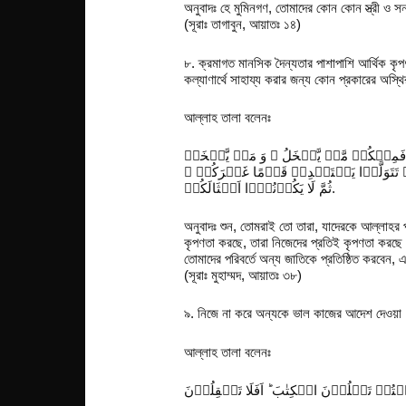
অনুবাদঃ হে মুমিনগণ, তোমাদের কোন কোন স্ত্রী 
(সূরাঃ তাগাবুন, আয়াতঃ ১৪)
৮. ক্রমাগত মানসিক দৈন্যতার পাশাপাশি আর্থিক কৃপ
কল্যাণার্থে সাহায্য করার জন্য কোন প্রকারের অস্থ
আল্লাহ তালা বলেনঃ
فَمِنۡكُمۡ مَّنۡ یَّبۡخَلُ ۚ وَ مَنۡ یَّبۡخَلۡ
وَ اِنۡ تَتَوَلَّوۡا یَسۡتَبۡدِلۡ قَوۡمًا غَیۡرَكُمۡ
ثُمَّ لَا یَكُوۡنُوۡۤا اَمۡثَالَكُمۡ.
অনুবাদঃ শুন, তোমরাই তো তারা, যাদেরকে আল্লাহ
কৃপণতা করছে, তারা নিজেদের প্রতিই কৃপণতা করছে।
তোমাদের পরিবর্তে অন্য জাতিকে প্রতিষ্ঠিত করবেন,
(সূরাঃ মুহাম্মদ, আয়াতঃ ৩৮)
৯. নিজে না করে অন্যকে ভাল কাজের আদেশ দেওয়া
আল্লাহ তালা বলেনঃ