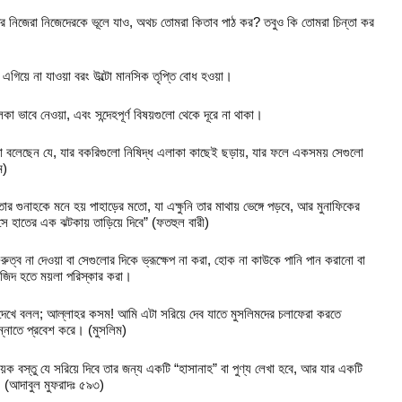
ও আর নিজেরা নিজেদেরকে ভূলে যাও, অথচ তোমরা কিতাব পাঠ কর? তবুও কি তোমরা চিন্তা কর
ে এগিয়ে না যাওয়া বরং উল্টো মানসিক তৃপ্তি বোধ হওয়া।
কা ভাবে নেওয়া, এবং সন্দেহপূর্ণ বিষয়গুলো থেকে দূরে না থাকা।
থা বলেছেন যে, যার বকরিগুলো নিষিদ্ধ এলাকা কাছেই ছড়ায়, যার ফলে একসময় সেগুলো
ম)
ার গুনাহকে মনে হয় পাহাড়ের মতো, যা এক্ষুনি তার মাথায় ভেঙ্গে পড়বে, আর মুনাফিকের
সে হাতের এক ঝটকায় তাড়িয়ে দিবে” (ফতহুল বারী)
্ব না দেওয়া বা সেগুলোর দিকে ভ্রূক্ষেপ না করা, হোক না কাউকে পানি পান করানো বা
মসজিদ হতে ময়লা পরিস্কার করা।
তে দেখে বলল; আল্লাহর কসম! আমি এটা সরিয়ে দেব যাতে মুসলিমদের চলাফেরা করতে
ন্নাতে প্রবেশ করে। (মুসলিম)
য়ক বস্তু যে সরিয়ে দিবে তার জন্য একটি “হাসানাহ” বা পুণ্য লেখা হবে, আর যার একটি
। (আদাবুল মুফরাদঃ ৫৯৩)