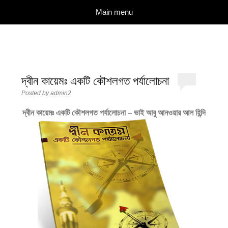
দারুল ইলম
বিশুদ্ধ আকিদা ও নববী মানহাজের দিকে আহ্বানকারী
Skip to content
Main menu
দ্বীন কায়েমঃ একটি কৌশলগত পর্যালোচনা
Posted by
admin2
দ্বীন কায়েমঃ একটি কৌশলগত পর্যালোচনা – ভাই আবু আনওয়ার আল হিন্দি