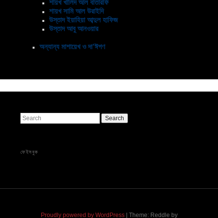
শায়খ খালিদ আল বাতারফি
শায়খ সামি আল উরাইদি
উস্তাদ ইয়াহিয়া আব্দুল হাফিজ
উস্তাদ আবু আনওয়ার
অন্যান্য মাশায়েখ ও দা’ঈগণ
Search
ফেইসবুক
Proudly powered by WordPress
|
Theme: Reddle by