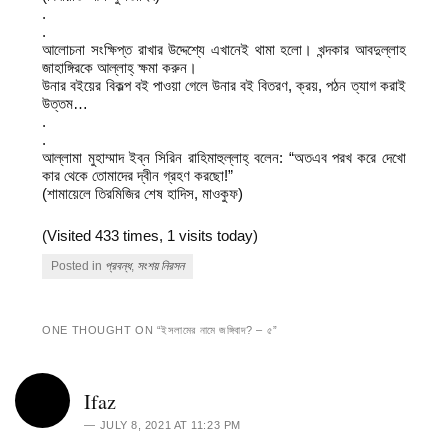
.
.
আলোচনা সংক্ষিপ্ত রাখার উদ্দেশ্যে এখানেই থামা হলো। খন্দকার আবদুল্লাহ
জাহাঙ্গিরকে আল্লাহ্ ক্ষমা করুন।
উনার বইয়ের বিকল্প বই পাওয়া গেলে উনার বই বিতরণ, ক্রয়, পঠন ত্যাগ করাই
উত্তম…
.
.
আল্লামা মুহাম্মাদ ইব্ন সিরিন রাহিমাহুল্লাহ্ বলেন: “অতএব পরখ করে দেখো
কার থেকে তোমাদের দ্বীন গ্রহণ করছো!”
(শামায়েলে তিরমিজির শেষ হাদিস, মাওকুফ)
(Visited 433 times, 1 visits today)
Posted in
প্রবন্ধ
,
সংশয় নিরসন
ONE THOUGHT ON “
ইসলামের নামে জঙ্গিবাদ? – ৫
”
Ifaz
JULY 8, 2021 AT 11:23 PM