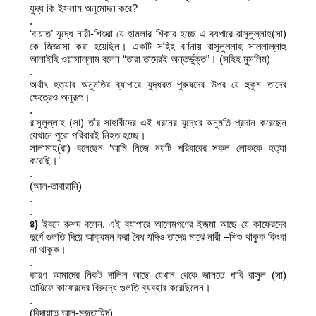
যুদ্ধ কি ইসলাম অনুমোদন করে?
.
‘বায়াত’ যুদ্ধে নারী-শিশুরা যে হামলার শিকার হচ্ছে এ ব্যপারে রাসুলুল্লাহ(সা)
কে জিজ্ঞাসা করা হয়েছিল। একটি সহিহ বর্ণনায় রাসুলুল্লাহ সাল্লাল্লাহু
আলাইহি ওয়াসাল্লাম বলেন “তারা তাদেরই অন্তর্ভুক্ত”। (সহিহ মুসলিম)
.
অর্থাৎ হত্যার অনুমতির ব্যাপারে যুদ্ধরত পুরুষদের উপর যে হুকুম তাদের
ক্ষেত্রেও অনুরূপ।
.
রাসুলুল্লাহ (সা) তাঁর সাহাবীদের এই ধরনের যুদ্ধের অনুমতি প্রদান করেছেন
যেখানে পুরো পরিবারই নিহত হচ্ছে।
সালামাহ(রা) বলেছেন ‘আমি নিজে নয়টি পরিবারের সকল লোককে হত্যা
করেছি।’
.
(আল-তাবারানি)
.
.
৪)
ইবনে রুশদ বলেন, এই ব্যাপারে আলেমগণের ইজমা আছে যে কাফেরদের
দুর্গে গুলতি দিয়ে আক্রমন করা বৈধ যদিও তাদের মাঝে নারী –শিশু থাকুক কিংবা
না থাকুক।
.
কারণ আমাদের নিকট দালিল আছে যেখান থেকে জানতে পারি রাসুল (সা)
তায়িফে কাফেরদের বিরুদ্ধে গুলতি ব্যবহার করেছিলেন।
.
(বিদায়াত আল-মুজতাহিদ)