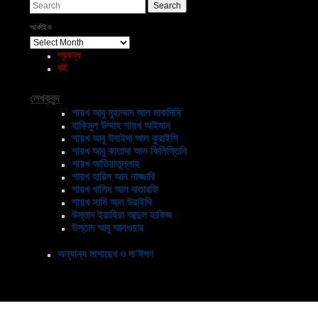
Search
আর্কাইভ
আর্কাইভ
প্রবন্ধ
বই
লেখকবৃন্দ
শায়খ আবু মুহাম্মাদ আল মাকদিসি
হাকিমুল উম্মাহ শায়খ আইমান
শায়খ আবু উবাইদা আল কুরাইশি
শায়খ আবু কাতাদা আল ফিলিস্তিনি
শায়খ আতিয়াতুল্লাহ
শায়খ হারিস আন নাজ্জারি
শায়খ খালিদ আল বাতারফি
শায়খ সামি আল উরাইদি
উস্তাদ ইয়াহিয়া আব্দুল হাফিজ
উস্তাদ আবু আনওয়ার
অন্যান্য মাশায়েখ ও দা’ঈগণ