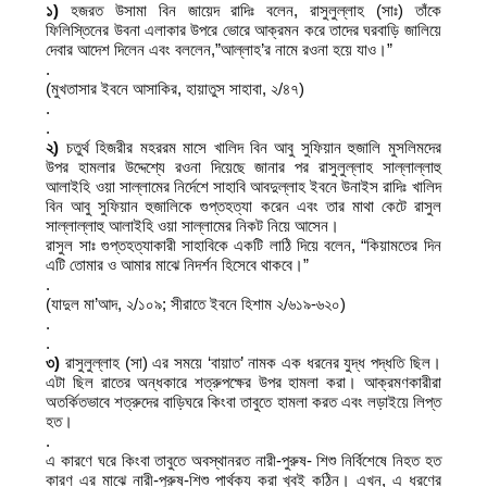
১)
হজরত উসামা বিন জায়েদ রাদিঃ বলেন, রাসুলুল্লাহ (সাঃ) তাঁকে
ফিলিস্তিনের উবনা এলাকার উপরে ভোরে আক্রমন করে তাদের ঘরবাড়ি জালিয়ে
দেবার আদেশ দিলেন এবং বললেন,”আল্লাহ’র নামে রওনা হয়ে যাও।”
.
(মুখতাসার ইবনে আসাকির, হায়াতুস সাহাবা, ২/৪৭)
.
.
২)
চতুর্থ হিজরীর মহররম মাসে খালিদ বিন আবু সুফিয়ান হুজালি মুসলিমদের
উপর হামলার উদ্দেশ্যে রওনা দিয়েছে জানার পর রাসুলুল্লাহ সাল্লাল্লাহু
আলাইহি ওয়া সাল্লামের নির্দেশে সাহাবি আবদুল্লাহ ইবনে উনাইস রাদিঃ খালিদ
বিন আবু সুফিয়ান হুজালিকে গুপ্তহত্যা করেন এবং তার মাথা কেটে রাসুল
সাল্লাল্লাহু আলাইহি ওয়া সাল্লামের নিকট নিয়ে আসেন।
রাসুল সাঃ গুপ্তহত্যাকারী সাহাবিকে একটি লাঠি দিয়ে বলেন, “কিয়ামতের দিন
এটি তোমার ও আমার মাঝে নিদর্শন হিসেবে থাকবে।”
.
(যাদুল মা’আদ, ২/১০৯; সীরাতে ইবনে হিশাম ২/৬১৯-৬২০)
.
.
৩)
রাসুলুল্লাহ (সা) এর সময়ে ‘বায়াত’ নামক এক ধরনের যুদ্ধ পদ্ধতি ছিল।
এটা ছিল রাতের অন্ধকারে শত্রুপক্ষের উপর হামলা করা। আক্রমণকারীরা
অতর্কিতভাবে শত্রুদের বাড়িঘরে কিংবা তাবুতে হামলা করত এবং লড়াইয়ে লিপ্ত
হত।
.
এ কারণে ঘরে কিংবা তাবুতে অবস্থানরত নারী-পুরুষ- শিশু নির্বিশেষে নিহত হত
কারণ এর মাঝে নারী-পুরুষ-শিশু পার্থক্য করা খুবই কঠিন। এখন, এ ধরণের