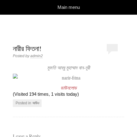
দারুল ইলম
বিশুদ্ধ আকিদা ও নববী মানহাজের দিকে আহ্বানকারী
Skip to content
Main menu
নারীর ফিতনা!
Posted by
admin2
মুফতি আব্বু মুহাম্মাদ বান-নূরী
ডাউনলোড
(Visited 194 times, 1 visits today)
Posted in
অডিও
Leave a Reply