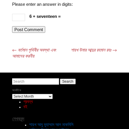
Please enter an answer in digits:
6 + seventeen =
←
বর্তমান পৃথিবীর অবস্থা এবং
শায়খ উমার আব্দুর রহমান রহঃ
→
Post navigation
আমাদের করনীয়
Search
আর্কাইভ
আর্কাইভ
প্রবন্ধ
বই
লেখকবৃন্দ
শায়খ আবু মুহাম্মাদ আল মাকদিসি