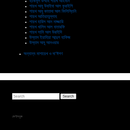
হাকিমুল উম্মাহ শায়খ আইমান
শায়খ আবু উবাইদা আল কুরাইশি
শায়খ আবু কাতাদা আল ফিলিস্তিনি
শায়খ আতিয়াতুল্লাহ
শায়খ হারিস আন নাজ্জারি
শায়খ খালিদ আল বাতারফি
শায়খ সামি আল উরাইদি
উস্তাদ ইয়াহিয়া আব্দুল হাফিজ
উস্তাদ আবু আনওয়ার
অন্যান্য মাশায়েখ ও দা’ঈগণ
Search
ফেইসবুক