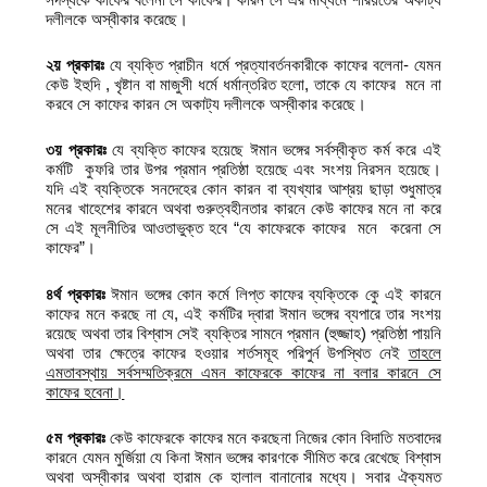
দলীলকে অস্বীকার করেছে।
২য় প্রকারঃ
যে ব্যক্তি প্রাচীন ধর্মে প্রত্যাবর্তনকারীকে কাফের বলেনা- যেমন
কেউ ইহুদি , খৃষ্টান বা মাজুসী ধর্মে ধর্মান্তরিত হলো, তাকে যে কাফের মনে না
করবে সে কাফের কারন সে অকাট্য দলীলকে অস্বীকার করেছে।
৩য় প্রকারঃ
যে ব্যক্তি কাফের হয়েছে ঈমান ভঙ্গের সর্বস্বীকৃত কর্ম করে এই
কর্মটি কুফরি তার উপর প্রমান প্রতিষ্ঠা হয়েছে এবং সংশয় নিরসন হয়েছে।
যদি এই ব্যক্তিকে সনদেহের কোন কারন বা ব্যখ্যার আশ্রয় ছাড়া শুধুমাত্র
মনের খাহেশের কারনে অথবা গুরুত্বহীনতার কারনে কেউ কাফের মনে না করে
সে এই মূলনীতির আওতাভুক্ত হবে “যে কাফেরকে কাফের মনে করেনা সে
কাফের”।
৪র্থ প্রকারঃ
ঈমান ভঙ্গের কোন কর্মে লিপ্ত কাফের ব্যক্তিকে কেু এই কারনে
কাফের মনে করছে না যে, এই কর্মটির দ্বারা ঈমান ভঙ্গের ব্যপারে তার সংশয়
রয়েছে অথবা তার বিশ্বাস সেই ব্যক্তির সামনে প্রমান (হুজ্জাহ) প্রতিষ্ঠা পায়নি
অথবা তার ক্ষেত্রে কাফের হওয়ার শর্তসমূহ পরিপুর্ন উপস্থিত নেই
তাহলে
এমতাবস্থায় সর্বসম্মতিক্রমে এমন কাফেরকে কাফের না বলার কারনে সে
কাফের হবেনা।
৫ম প্রকারঃ
কেউ কাফেরকে কাফের মনে করছেনা নিজের কোন বিদাতি মতবাদের
কারনে যেমন মুর্জিয়া যে কিনা ঈমান ভঙ্গের কারণকে সীমিত করে রেখেছে বিশ্বাস
অথবা অস্বীকার অথবা হারাম কে হালাল বানানোর মধ্যে। সবার ঐক্যমত