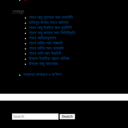
লেখকবৃন্দ
শায়খ আবু মুহাম্মাদ আল মাকদিসি
হাকিমুল উম্মাহ শায়খ আইমান
শায়খ আবু উবাইদা আল কুরাইশি
শায়খ আবু কাতাদা আল ফিলিস্তিনি
শায়খ আতিয়াতুল্লাহ
শায়খ হারিস আন নাজ্জারি
শায়খ খালিদ আল বাতারফি
শায়খ সামি আল উরাইদি
উস্তাদ ইয়াহিয়া আব্দুল হাফিজ
উস্তাদ আবু আনওয়ার
অন্যান্য মাশায়েখ ও দা’ঈগণ
Search