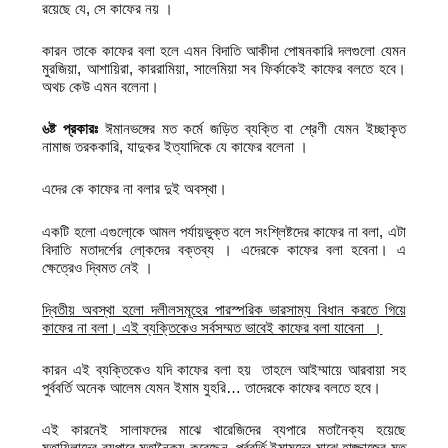
রয়েছে যে, সে কাফের নয় ।
কারন তাকে কাফের বলা হলে এমন বিদাতি আকীদা পোষনকারি দলগুলো যেমন
মুরজিয়া, আশায়িরা, কাররামিয়া, সালেমিয়া সব ফির্কাকেই কাফের বলতে হবে।
অথচ কেউ এমন বলেনা।
৬ষ্ট প্রকারঃ
ঈমানভঙ্গের মত কর্মে জড়িত ব্যক্তি বা শ্রেণী যেমন ইচ্ছাকৃত
নামাজ তরককারি, যাদুকর ইত্যাদিকে যে কাফের বলেনা ।
এদের কে কাফের না বলার দুই অবস্থা।
একটি হলো এগুলো্কে আমল পর্যায়ভুক্ত বলে সংশ্লিষ্টদের কাফের না বলা, এটা
বিদাতি মতাদর্শের লো্কদের বক্তব্য । এদেরকে কাফের বলা হবেনা। এ
ক্ষেত্রেও দ্বিমত নেই ।
দ্বিতীয় অবস্থা হলো দলীলসমূহের পারস্পরিক ভারসাম্য বিধান করতে গিয়ে
কাফের না বলা। এই ব্যক্তিকেও সর্বসম্মত ভাবেই কাফের বলা যাবেনা
।
কারন এই ব্যক্তিকেও যদি কাফের বলা হয় তাহলে আইম্মায়ে আরবায়া সহ
পুর্ববর্তি অনেক আলেম যেমন ইমাম যুহরি… তাদেরকে কাফের বলতে হবে।
এই কারনেই সালাফদের মাঝে খারেজিদের ব্যপারে মতানৈক্য হয়েছে
মুতাযিলাদের ব্যপারে মতানৈক্য করেছেন, পুর্ববর্তি ইমামদের মাঝে হাজ্জাজের মত