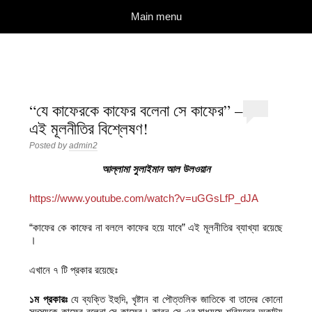
দারুল ইলম
বিশুদ্ধ আকিদা ও নববী মানহাজের দিকে আহ্বানকারী
Skip to content
Main menu
“যে কাফেরকে কাফের বলেনা সে কাফের” –
এই মূলনীতির বিশ্লেষণ!
Posted by
admin2
আল্লামা সুলাইমান আল উলওয়ান
https://www.youtube.com/watch?v=uGGsLfP_dJA
“কাফের কে কাফের না বললে কাফের হয়ে যাবে” এই মূলনীতির ব্যাখ্যা রয়েছে
।
এখানে ৭ টি প্রকার রয়েছেঃ
১ম প্রকারঃ
যে ব্যক্তি ইহুদি, খৃষ্টান বা পৌত্তলিক জাতিকে বা তাদের কোনো
সদস্যকে কাফের বলেনা সে কাফের। কারন সে এর মাধ্যমে শরিয়তের অকাট্য