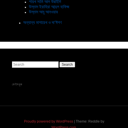
শায়খ সামি আল উরাইদি
উস্তাদ ইয়াহিয়া আব্দুল হাফিজ
উস্তাদ আবু আনওয়ার
অন্যান্য মাশায়েখ ও দা’ঈগণ
Search
ফেইসবুক
Proudly powered by WordPress
|
Theme: Reddle by
WordPress.com
.