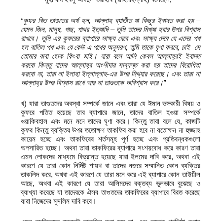
“কুফর বিত তাগুতের অর্থ হল, আল্লাহ ব্যাতীত যা কিছুর ইবাদত করা হয় –
যেমন জিন, মানুষ, গাছ, পাথর ইত্যাদি – তুমি তাদের মিথ্যা হবার উপর বিশ্বাস
রাখবে। তুমি এর কুফরের ব্যাপারে সাক্ষ্য দেবে এবং সাক্ষ্য দেবে যে এদের পথ
হল বাতিল পথ এবং যে কেউ এ পথের অনুসরণ, তুমি তাকে ঘৃণা করবে, চাই সে
তোমার বাবা হোক কিংবা ভাই। যারা বলে আমি কেবল আল্লাহ্‌রই ইবাদত
করবো কিন্তু যাদের আল্লাহ্‌র অংশীদার সাব্যস্ত করা হয় তাদের বিরোধিতা
করবো না, তারা লা ইলাহা ইল্লাল্লাহ-এর উপর মিথ্যার করেছে। এবং তারা না
আল্লাহ্‌র উপর বিশ্বাস রাখে আর না তাগুতকে অবিশ্বাস করে।”
খ) যারা তাগুতদের অবস্থা সম্পর্কে জানে এবং তারা যে ঈমান ভঙ্গকারী বিষয় ও
কুফরে পতিত হয়েছে তার ব্যাপারে জানে, তাদের বাতিল হওয়া সম্পর্কে
ওয়াকিবহাল এবং মনে মনে তাদের ঘৃণা করে। কিন্তু তারা বলে যে, কাজটি
কুফর কিন্তু ব্যক্তির উপর ততোক্ষণ তাকফির করা হবে না যতোক্ষন না হুজ্জাহ
কায়েম হচ্ছে এবং তাকফিরের শর্তসমূহ পূর্ণ হচ্ছে এবং প্রতিবন্ধকগুলো
অপসারিত হচ্ছে। অথবা তারা তাকফিরের ব্যাপারে সংশয়বোধ করে কারণ তারা
এমন লোকদের মাধ্যমে বিভ্রান্ত হয়েছে যারা ইলমের দাবি করে, অথবা এই
কারণে যে তারা কোন নির্দিষ্ট শায়খ বা তাদের নজরে সম্মানিত কোন ব্যক্তির
তাকলিদ করে, অথবা এই কারণে যে তারা মনে করে এই ব্যাপারে কোন তাউয়ীল
আছে, অথবা এই কারণে যে তারা আলিমদের বক্তব্য ভুলভাবে বুঝেছে ও
ব্যাখ্যা করেছে যা তাদেরকে ঐসব তাগুতদের তাকফিরের ব্যাপারে বিরত করেছে
যারা নিজেদের মুসলিম দাবি করে।