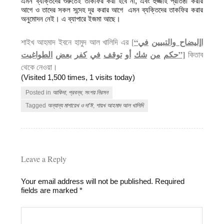
এমন ব্যক্তিদের শুরুতেই তাকফির করা হবে না, এবং হুজ্জাহ প্রতিষ্ঠা করার
আগে ও তাদের সকল সন্দেহ দূর করার আগে এমন ব্যক্তিদের তাকফির করার
অনুমোদন নেই। এ ব্যাপারে ইজমা আছে।
“
في
اإليضاح والتبيين
শাইখ আহমাদ ইবনে হামুদ আল খালিদি এর [
الطواغيت
بعض
كفر
في
توقف
أو
شك
من
حكم
”]
কিতাব
থেকে নেওয়া।
(Visited 1,500 times, 1 visits today)
Posted in
আকিদা
,
প্রবন্ধ
,
সংশয় নিরসন
Tagged
অন্যান্য মাশায়েখ ও দা'ঈ
,
শায়খ আহমাদ আল খালিদি
Leave a Reply
Your email address will not be published.
Required
fields are marked
*