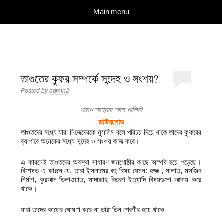
দারুল ইলম
বিশুদ্ধ আকিদা ও নববী মানহাজের দিকে আহ্বানকারী
Skip to content
Main menu
তাগুতের কুফর সম্পর্কে সন্দেহ ও সংশয়?
Posted by
admin2
শায়খ আহমাদ আল খালিদি
ডাউনলোড
তাগুতদের মধ্যে যারা নিজেদেরকে মুসলিম বলে পরিচয় দিয়ে থাকে তাদের কুফরের
ব্যাপারে অনেকের মধ্যে সন্দেহ ও সংশয় কাজ করে।
এ কারনেই তাগুতদের অবস্থা সাধারণ জনগোষ্ঠীর কাছে অস্পষ্ট হয়ে পড়েছে।
বিশেষত এ কারনে যে, তারা ইসলামের বহু বিষয় যেমন: হজ্জ , সালাত, মসজিদ
নির্মাণ, কুরআন তিলাওয়াত, সাদাকাহ বিতরণ ইত্যাদি বিষয়গুলো আদায় করে
থাকে।
যারা তাদের কাফের ঘোষণা করে না তারা তিন শ্রেণীর হয়ে থাকে :