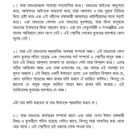
১। যারা তাগুতদেরকে সাহায্য সহযোগিতা করে। তাগুতের আইনের আনুগত্য
করে, আল্লাহর আইনকে অবহেলা করে, তারা আল্লাহ ও তার নুরকে নিভিয়ে
দিতে চেষ্টা করে এবং এই দ্বীনের রক্ষাকারী আল্লাহ্‌র আউলীয়াদের সাথে লড়াই
করে। এরা তাগুতের গোলাম এবং তাগুতের মুখপাত্র, যারা কিনা মানুষকে
তাগুতের ইবাদতের দিকে আহ্বান করে। এরা হল সেকুলারিষ্ট ও গণতন্ত্রীরা এবং
তাদের আখিরাতে কোন অংশ নেই। এই শ্রেণীর লোকের কুফরের ব্যাপারে কোন
সন্দেহ নেই।
২। যারা এই তাগুতদের স্বাভাবিক অবস্থা সম্পর্কে অজ্ঞ। এই তাগুতেরা কোন
কোন কুফরে পতিত হয়েছে এবং সেগুলোর শর্ত সম্পর্কে এ শ্রেণীর মানুষ অজ্ঞ।
তবে এই বিষয়ে আল্লাহ তাআলা যা বলেছেন সেটা তারা বিশ্বাস করে। এদের
সঠিক আক্বিদা আছে এবং তারা গুনাহগার নয়, বরং তাদের এই অবস্থা হল
মূলত অজ্ঞতা। এই বিষয়ে একটি উদাহরণ হলো: এক ব্যাক্তি বিশ্বাস করে যে,
কোন ব্যক্তি গায়েবের জ্ঞান রাখার দাবি করলে ঐ ব্যক্তি কাফির। কিন্তু সে
জানেনা যে অমুক অমুক ব্যক্তি গায়েব জ্ঞান রাখার দাবি করেছে। এই
ব্যক্তিদের কুফরের ব্যাপারে সে অজ্ঞ।
এটা তার ক্ষতি করবেনা বা তার ঈমানকে প্রভাবিত করবে না।
৩। যারা তাগুতের কার্যক্রম সম্পর্কে জানে এবং তারা যেসব ঈমান ভঙ্গকারী
বিষয় ও কুফরীতে পতিত হয়েছে সেটাও জানে, কিন্তু তারা তাকফির করা থেকে
বেচে থাকে। এই শ্রেণীতে দুই ধরনের লোক পাওয়া যায় :