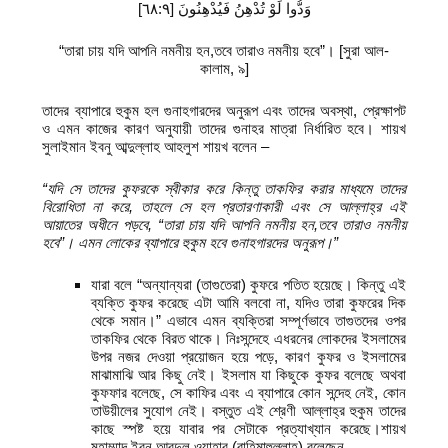
وَدُّوا لَوْ تُدْهِنُ فَيُدْهِنُونَ [٦٨:٩]
“তারা চায় যদি আপনি নমনীয় হন,তবে তারাও নমনীয় হবে”। [সুরা আল-
কালাম, ৯]
তাদের ব্যাপারে হুকুম হল গুনাহগারদের অনুরূপ এবং তাদের অবস্থা, প্রেক্ষাপট
ও এমন কাজের কারণ অনুযায়ী তাদের গুনাহর মাত্রা নির্ধারিত হবে। শায়খ
সুলাইমান ইবনু আব্দুল্লাহ আহলুশ শায়খ বলেন –
“যদি সে তাদের কুফরকে স্বীকার করে কিন্তু তাকফির করার মাধ্যমে তাদের
বিরোধিতা না করে, তাহলে সে হল প্রতারণাকারী এবং সে আল্লাহ্‌র এই
আয়াতের অধীনে পড়বে,
“তারা চায় যদি আপনি নমনীয় হন
,তবে তারাও নমনীয়
হবে”
।
এমন লোকের ব্যাপারে হুকুম হবে গুনাহগারদের অনুরূপ।
”
যারা বলে “অন্যান্যরা (তাগুতেরা) কুফরে পতিত হয়েছে। কিন্তু এই
ব্যক্তি কুফর করেছে এটা আমি বলবো না, যদিও তারা কুফরের দিক
থেকে সমান।” এভাবে এমন ব্যক্তিরা সম্পূর্ণভাবে তাগুতদের ওপর
তাকফির থেকে বিরত থাকে। নিঃসন্দেহে এধরনের লোকদের ইসলামের
উপর নজর দেওয়া প্রয়োজন হয়ে পড়ে, কারণ কুফর ও ইসলামের
মাঝামাঝি আর কিছু নেই। ইসলাম যা কিছুকে কুফর বলেছে অথবা
কুফফার বলেছে, সে কাফির এবং এ ব্যাপারে কোন সন্দেহ নেই, কোন
তাউয়ীলের সুযোগ নেই। বস্তুত এই শ্রেণী আল্লাহ্‌র হুকুম তাদের
কাছে স্পষ্ট হয়ে যাবার পর সেটাকে প্রত্যাখ্যান করেছে।শায়খ
মুহাম্মাদ ইবনু আবদুল ওয়াহাব (রাহিমাহুল্লাহ) বলেছেন,