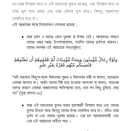
ক) তারা বিশ্বাস করে যে এই তাগুতেরা কুফর করেছে, এবং বিশ্বাস করে যে
তারা ভুল পথে আছে এবং তারা এটাকে ঘৃণা করে। কিন্তু প্রকাশ্যে
তাকফির করে না।
এই প্রকারের মাঝে নিম্নোক্ত লোকেরা রয়েছে :
যারা দুর্বল ও যাদের কোন সুরক্ষা বা উপায় নেই। আল্লাহর সামনে
তাদের ওজর আছে ইনশাআল্লাহ, যতদিন তাদের দুর্বলতা থাকবে।
তাদের অবস্থা এই আয়াতের অন্তর্ভুক্ত:
وَلَوْلَا رِجَالٌ مُّؤْمِنُونَ وَنِسَاءٌ مُّؤْمِنَاتٌ لَّمْ تَعْلَمُوهُمْ أَن تَطَئُوهُمْ
فَتُصِيبَكُم مِّنْهُم مَّعَرَّةٌ بِغَيْرِ عِلْمٍ
“যদি মক্কায় কিছুসংখ্যক ঈমানদার পুরুষ ও ঈমানদার নারী না থাকত, যাদেরকে
তোমরা জানতে না। অর্থাৎ তাদের পিষ্ট হয়ে যাওয়ার আশংকা না থাকত, অতঃপর
তাদের কারণে তোমরা অজ্ঞাতসারে ক্ষতিগ্রস্ত হতে, তবে সব কিছু চুকিয়ে দেয়া
হত” (সুরা ফাতহ:২৫)
যারা এই তাগুতদের কুফর করার ব্যাপারটি বিশ্বাস করে এবং তাদের
কুফর চিনতে পারে কিন্তু তাদের উপর তাকফির করে না। যদিও তারা
দুর্বল না এবং তাদের সুরক্ষা রয়েছে। এরা হল প্রতারনাকারী এবং
এরা এই আয়াতের অধীনে পড়ে –