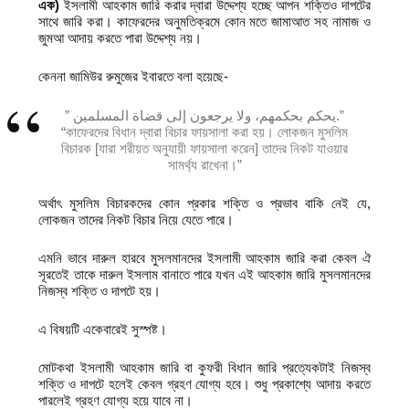
এক)
ইসলামী আহকাম জারি করার দ্বারা উদ্দেশ্য হচ্ছে আপন শক্তিও দাপটের
সাথে জারি করা। কাফেরদের অনুমতিক্রমে কোন মতে জামাআত সহ নামাজ ও
জুমআ আদায় করতে পারা উদ্দেশ্য নয়।
কেননা জামিউর রুমুজের ইবারতে বলা হয়েছে-
” يحكم بحكمهم، ولا يرجعون إلى قضاة المسلمين.”
“কাফেরদের বিধান দ্বারা বিচার ফায়সালা করা হয়। লোকজন মুসলিম
বিচারক [যারা শরীয়ত অনুযায়ী ফায়সালা করেন] তাদের নিকট যাওয়ার
সামর্থ্য রাখেনা।”
অর্থাৎ মুসলিম বিচারকদের কোন প্রকার শক্তি ও প্রভাব বাকি নেই যে,
লোকজন তাদের নিকট বিচার নিয়ে যেতে পারে।
এমনি ভাবে দারুল হারবে মুসলমানদের ইসলামী আহকাম জারি করা কেবল ঐ
সূরতেই তাকে দারুল ইসলাম বানাতে পারে যখন এই আহকাম জারি মুসলমানদের
নিজস্ব শক্তি ও দাপটে হয়।
এ বিষয়টি একেবারেই সুস্পষ্ট।
মোটকথা ইসলামী আহকাম জারি বা কুফরী বিধান জারি প্রত্যেকটাই নিজস্ব
শক্তি ও দাপটে হলেই কেবল গ্রহণ যোগ্য হবে। শুধু প্রকাশ্যে আদায় করতে
পারলেই গ্রহণ যোগ্য হয়ে যাবে না।