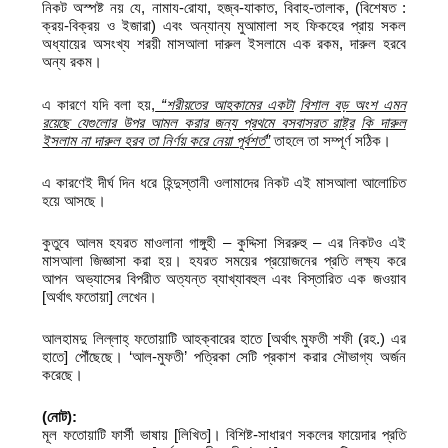
নিকট অস্পষ্ট নয় যে, নামায-রোযা, হজ্ব-যাকাত, বিবাহ-তালাক, (বিশেষত :
ক্রয়-বিক্রয় ও ইজারা) এবং অন্যান্য মুআমালা সহ ফিকহের প্রায় সকল
অধ্যায়ের অসংখ্য শরয়ী মাসআলা দারুল ইসলামে এক রকম, দারুল হরবে
অন্য রকম।
এ কারণে যদি বলা হয়,
“
শরীয়তের আহকামের একটা
বিশাল বড় অংশ এমন
রয়েছে যেগুলোর উপর আমল করার জন্য প্রথমে বসবাসরত রাষ্ট্র
কি দারুল
ইসলাম না দারুল হরব তা নির্ণয় করে নেয়া পূর্বশর্ত
”
তাহলে তা সম্পূর্ণ সঠিক।
এ কারণেই দীর্ঘ দিন ধরে হিন্দুস্তানী ওলামাদের নিকট এই মাসআলা আলোচিত
হয়ে আসছে।
কুতুবে আলম হযরত মাওলানা গাঙ্গুহী – কুদ্দিসা সিররুহু – এর নিকটও এই
মাসআলা জিজ্ঞাসা করা হয়। হযরত সময়ের প্রয়োজনের প্রতি লক্ষ্য করে
আপন অভ্যাসের বিপরীত অত্যন্ত ব্যাখ্যাবহুল এবং বিস্তারিত এক জওয়াব
[অর্থাৎ ফতোয়া] লেখেন।
আলহামদু লিল্লাহ্ ফতোয়াটি আহক্বারের হাতে [অর্থাৎ মুফতী শফী (রহ.) এর
হাতে] পৌঁছেছে। ‘আল-মুফতী’ পত্রিকা সেটি প্রকাশ করার সৌভাগ্য অর্জন
করেছে।
(
নোট):
মূল ফতোয়াটি ফার্সী ভাষায় [লিখিত]। বিশিষ্ট-সাধারণ সকলের ফায়েদার প্রতি