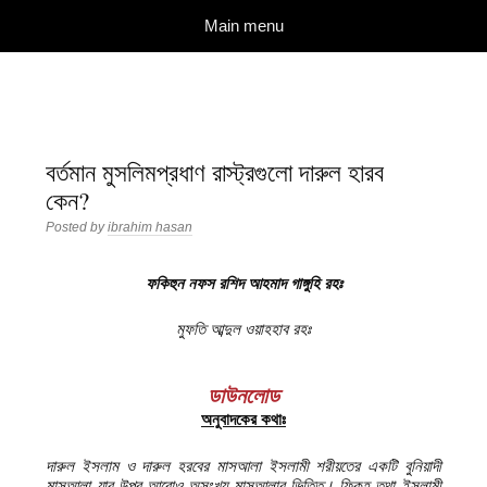
দারুল ইলম
বিশুদ্ধ আকিদা ও নববী মানহাজের দিকে আহ্বানকারী
Skip to content
Main menu
বর্তমান মুসলিমপ্রধাণ রাস্ট্রগুলো দারুল হারব
কেন?
Posted by
ibrahim hasan
ফকিহুন নফস রশিদ আহমাদ গাঙ্গুহি রহঃ
মুফতি আব্দুল ওয়াহহাব রহঃ
ডাউনলোড
অনুবাদকের কথাঃ
দারুল ইসলাম ও দারুল হরবের মাসআলা ইসলামী শরীয়তের একটি বুনিয়াদী
মাসআলা যার উপর আরোও অসংখ্য মাসআলার ভিত্তি। ফিকহ তথা ইসলামী