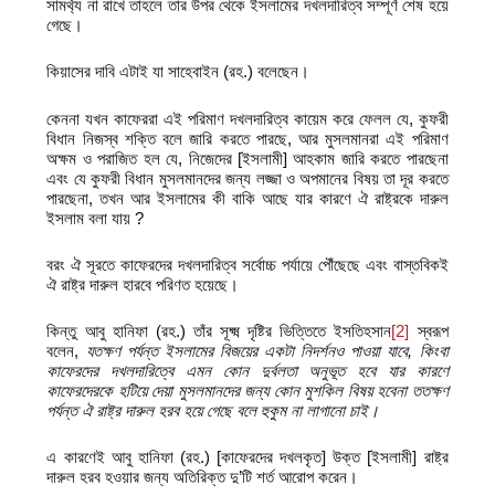
সামর্থ্য না রাখে তাহলে তার উপর থেকে ইসলামের দখলদারিত্ব সম্পূর্ণ শেষ হয়ে
গেছে।
কিয়াসের দাবি এটাই যা সাহেবাইন (রহ.) বলেছেন।
কেননা যখন কাফেররা এই পরিমাণ দখলদারিত্ব কায়েম করে ফেলল যে, কুফরী
বিধান নিজস্ব শক্তি বলে জারি করতে পারছে, আর মুসলমানরা এই পরিমাণ
অক্ষম ও পরাজিত হল যে, নিজেদের [ইসলামী] আহকাম জারি করতে পারছেনা
এবং যে কুফরী বিধান মুসলমানদের জন্য লজ্জা ও অপমানের বিষয় তা দূর করতে
পারছেনা, তখন আর ইসলামের কী বাকি আছে যার কারণে ঐ রাষ্ট্রকে দারুল
ইসলাম বলা যায় ?
বরং ঐ সূরতে কাফেরদের দখলদারিত্ব সর্বোচ্চ পর্যায়ে পৌঁছেছে এবং বাস্তবিকই
ঐ রাষ্ট্র দারুল হারবে পরিণত হয়েছে।
কিন্তু আবু হানিফা (রহ.) তাঁর সূক্ষ্ম দৃষ্টির ভিত্তিতে ইসতিহসান
[2]
স্বরূপ
বলেন,
যতক্ষণ পর্যন্ত ইসলামের বিজয়ের একটা নিদর্শনও পাওয়া যাবে
,
কিংবা
কাফেরদের দখলদারিত্বে এমন কোন দুর্বলতা অনুভূত হবে যার কারণে
কাফেরদেরকে
হটিয়ে দেয়া মুসলমানদের জন্য কোন মুশকিল বিষয় হবেনা ততক্ষণ
পর্যন্ত ঐ
রাষ্ট্র দারুল হরব হয়ে গেছে বলে হুকুম না লাগানো চাই।
এ কারণেই আবু হানিফা (রহ.) [কাফেরদের দখলকৃত] উক্ত [ইসলামী] রাষ্ট্র
দারুল হরব হওয়ার জন্য অতিরিক্ত দু’টি শর্ত আরোপ করেন।