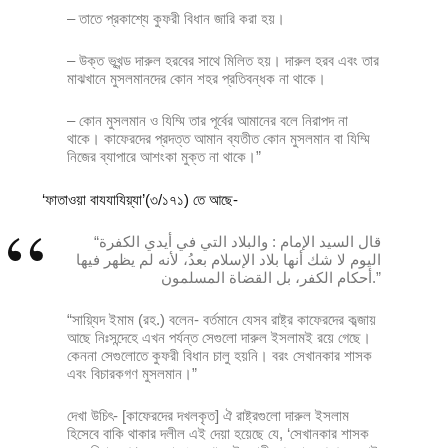
– তাতে প্রকাশ্যে কুফরী বিধান জারি করা হয়।
– উক্ত ভূখন্ড দারুল হরবের সাথে মিলিত হয়। দারুল হরব এবং তার
মাঝখানে মুসলমানদের কোন শহর প্রতিবন্ধক না থাকে।
– কোন মুসলমান ও যিম্মি তার পূর্বের আমানের বলে নিরাপদ না
থাকে। কাফেরদের প্রদত্ত আমান ব্যতীত কোন মুসলমান বা যিম্মি
নিজের ব্যাপারে আশংকা মুক্ত না থাকে।”
‘ফাতাওয়া বাযযাযিয়্যা’(৩/১৭১) তে আছে-
“قال السيد الإمام : والبلاد التي في أيدي الكفرة
اليوم لا شك أنها بلاد الإسلام بعدُ، لأنه لم يظهر فيها
أحكام الكفر، بل القضاة المسلمون.”
“সায়্যিদ ইমাম (রহ.) বলেন- বর্তমানে যেসব রাষ্ট্র কাফেরদের কব্জায়
আছে নিঃসন্দেহে এখন পর্যন্ত সেগুলো দারুল ইসলামই রয়ে গেছে।
কেননা সেগুলোতে কুফরী বিধান চালু হয়নি। বরং সেখানকার শাসক
এবং বিচারকগণ মুসলমান।”
দেখা উচিৎ- [কাফেরদের দখলকৃত] ঐ রাষ্ট্রগুলো দারুল ইসলাম
হিসেবে বাকি থাকার দলীল এই দেয়া হয়েছে যে, ‘সেখানকার শাসক