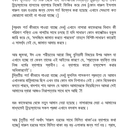
হিন্দুস্তানের হালতের ব্যাপারে নিজেই ফিকির করে দেখ [কোন দারুল ইসলাম
দারুল হরব হওয়ার জন্য যেসব শর্ত উল্লেখ করা হয়েছে এখানে সেগুলো কত
জোরালো ভাবেই না পাওয়া যাচ্ছে।]
[প্রথম শর্ত কীভাবে পাওয়া যাচ্ছে দেখ] এখানে নাসারা কাফেরদের বিধান কী
পরিমাণ শক্তি এবং দাপটের সাথে চলছে !! যদি সাধারণ কোন কালেক্টরও হুকুম
জারি করে যে, ‘মসজিদে জামাত করতে পারবেনা’ তাহলে বিশিষ্ট-সাধারণ কারোই
এ সামর্থ্য নেই যে, জামাত আদায় করবে।
আর জুমআ, ঈদ এবং শরীয়তের আরো কিছু বুনিয়াদী বিষয়ের উপর আমল যা
এখানে হচ্ছে তা কেবল তাদের এই আইনের কারণে যে, ‘প্রত্যেক ব্যক্তি তার
নিজ ধর্মের ব্যাপারে স্বাধীন। এ ব্যাপারে কারো হস্তক্ষেপ করার
অধিকারনেই’।
[দ্বিতীয় শর্ত কীভাবে পাওয়া যাচ্ছে দেখ] মুসলিম শাসকগণ প্রদত্ত যে আমান
এখানকার বাসিন্দাদের ছিল এখন তার কোন নাম নিশানাও নেই। কোন বিবেকবান
বলতে পারবে, বাদশাহ শাহ আলম যে আমান আমাদেরকে দিয়েছিলেন আমরা সেই
আমানের দ্বারা আজও নিরাপত্তার সাথে বসে আছি ?!
বরং কাফেরদের থেকে নতুন আমান নেয়া হয়েছে। নাসারাদের দেয়া এ আমানের
মাধ্যমেই হিন্দুস্তানের সকল প্রজা এখানে বসবাস করছে।
আর [তৃতীয় শর্ত অর্থাৎ ‘দারুল হরবের সাথে মিলিত থাকা’এর ব্যাপারে কথা
হচ্ছে] দারুল হরবের সাথে মিলিত থাকা বড় বড় এলাকার জন্য শর্ত নয়। গ্রাম,