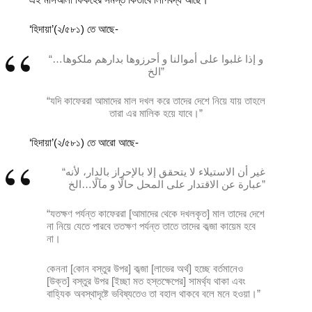
‘হিদায়া’(২/৫৮১) তে আছে-
“و إذا غلبوا على أموالنا و أحرزوها بدارهم ملكوها…
الخ”
“যদি কাফেররা আমাদের মাল দখল করে তাদের দেশে নিয়ে যায় তাহলে
তারা এর মালিক হয়ে যাবে।”
‘হিদায়া’(২/৫৮১) তে আরো আছে-
“غير أن الاستيلاء لا يتحقق إلا بالإحراز بالدار، لأنه
عبارة عن الاقتدار على المحل حالًا و مآلًا…الخ”
“যতক্ষণ পর্যন্ত কাফেররা [আমাদের থেকে দখলকৃত] মাল তাদের দেশে
না নিয়ে যেতে পারবে ততক্ষণ পর্যন্ত তাতে তাদের কব্জা কায়েম হবে
না।
কেননা [কোন বস্তুর উপর] কব্জা [লাভের অর্থ] হচ্ছে বর্তমানেও
[উক্ত] বস্তুর উপর [ইচ্ছা মত হস্তক্ষেপের] সামর্থ্য থাকা এবং
বাহ্যিক অবস্থাদৃষ্টে ভবিষ্যতেও তা বহাল থাকবে বলে মনে হওয়া।”