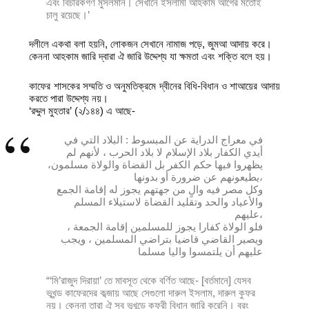
এবং বিচারকগণ মুসলমান। সেখানে ইসলামী আহকাম আগের মতোই
চালু রয়েছে।’
দলীলে একথা বলা হয়নি, লোকজন সেখানে নামাজ পড়ে, জুমআ আদায় করে।
কেননা আহকাম জারি দ্বারা ঐ জারি উদ্দেশ্য যা ক্ষমতা এবং শক্তি বলে হয়।
কাফের শাসকের সম্মতি ও অনুমতিক্রমে দ্বীনের বিধি-বিধান ও শাআয়ের আদায়
করতে পারা উদ্দেশ্য নয়।
‘রদ্দুল মুহতার’ (২/১৪৪) এ আছে-
في معراج الدراية عن المبسوط : البلاد التي في
أيدي الكفار بلاد الإسلام لا بلاد الحرب ، لأنهم لم
يظهروا فيها حكم الكفر بل القضاة والولاة مسلمون،
يطيعونهم عن ضرورة أو بدونها،
وكل مصر فيه والٍ من جهتهم يجوز له إقامة الجمع
والأعياد والحد وتقليد القضاة لاستيلاء المسلم
عليهم،
فلو الولاة كفارا يجوز للمسلمين إقامة الجمعة ،
ويصير القاضي قاضيا بتراضي المسلمين ، ويجب
عليهم أن يلتمسوا واليا مسلما
“‘মি’রাজুদ দিরায়া’ তে মাবসূত থেকে বর্ণিত আছে- [বর্তমানে] যেসব
ভূখন্ড কাফেরদের কব্জায় আছে সেগুলো দারুল ইসলাম, দারুল কুফর
নয়। কেননা তারা ঐ সব ভূখন্ডে কুফরী বিধান জারি করেনি। বরং