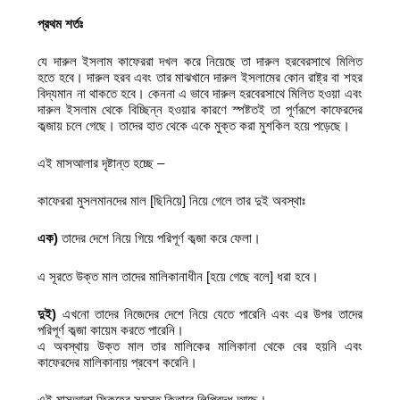
প্রথম শর্তঃ
যে দারুল ইসলাম কাফেররা দখল করে নিয়েছে তা দারুল হরবেরসাথে মিলিত
হতে হবে। দারুল হরব এবং তার মাঝখানে দারুল ইসলামের কোন রাষ্ট্র বা শহর
বিদ্যমান না থাকতে হবে। কেননা এ ভাবে দারুল হরবেরসাথে মিলিত হওয়া এবং
দারুল ইসলাম থেকে বিচ্ছিন্ন হওয়ার কারণে স্পষ্টতই তা পূর্ণরূপে কাফেরদের
কব্জায় চলে গেছে। তাদের হাত থেকে একে মুক্ত করা মুশকিল হয়ে পড়েছে।
এই মাসআলার দৃষ্টান্ত হচ্ছে –
কাফেররা মুসলমানদের মাল [ছিনিয়ে] নিয়ে গেলে তার দুই অবস্থাঃ
এক)
তাদের দেশে নিয়ে গিয়ে পরিপূর্ণ কব্জা করে ফেলা।
এ সূরতে উক্ত মাল তাদের মালিকানাধীন [হয়ে গেছে বলে] ধরা হবে।
দুই)
এখনো তাদের নিজেদের দেশে নিয়ে যেতে পারেনি এবং এর উপর তাদের
পরিপূর্ণ কব্জা কায়েম করতে পারেনি।
এ অবস্থায় উক্ত মাল তার মালিকের মালিকানা থেকে বের হয়নি এবং
কাফেরদের মালিকানায় প্রবেশ করেনি।
এই মাসআলা ফিকহের সমস্ত কিতাবে লিপিবদ্ধ আছে।