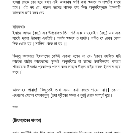
হওয়া থেকে বের হবে যখন এই আহকাম জারি করা ক্ষমতা ও দাপটের সাথে
হবে। এই নয় যে, দারুল হরবের শাসক তার নিজ অনুমতিক্রমে ইসলামী
আহকাম জারি করে দেয়।
সারকথাঃ
ইমামে আজম (রহ.) এর উপরোক্ত তিন শর্ত এবং সাহেবাইন (রহ.) এর এক
শর্তের দ্বারা উদ্দেশ্য একটাই। অর্থাৎ ক্ষমতা ও দাপট। যদিও তা কোন কোন
দিক থেকে হয় [ সর্বদিক থেকে না হয়।]
কিন্তু ওলামায়ে ইসলামের কেউই একথা বলেন না যে- ‘কোন ব্যক্তি যদি
কাফের রাষ্ট্রে কাফেরদের সুস্পষ্ট অনুমতিতে বা তাদের উদাসীনতার কারণে
শাআয়েরে ইসলাম প্রকাশ্যে পালন করে তাহলে উক্ত রাষ্ট্র দারুল ইসলাম হয়ে
যাবে।’
আল্লাহর পানাহ্! [কিছুতেই তারা এমন কথা বলতে পারেন না।] কেননা
এধরণের খেয়াল তাফাক্কুহ্ [তথা দ্বীনের সমঝ ও বুঝ] থেকে সম্পূর্ণ দূরে।
***
(
হিন্দুস্তানের হালতঃ
)
যখন মূলনীতি গত দিক থেকে এই মাসআলার সিদ্ধান্ত চূড়ান্ত হলো তখন