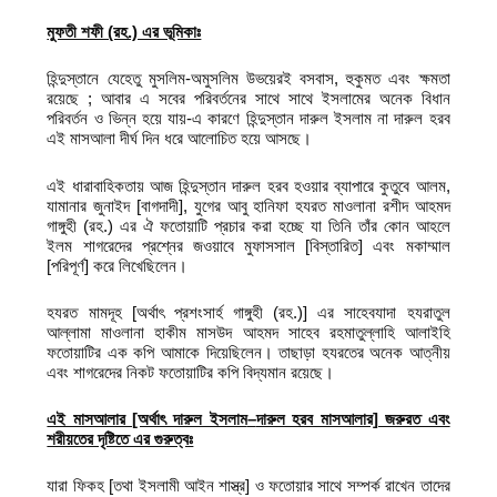
মুফতী শফী (রহ.) এর ভূমিকাঃ
হিন্দুস্তানে যেহেতু মুসলিম-অমুসলিম উভয়েরই বসবাস, হুকুমত এবং ক্ষমতা
রয়েছে ; আবার এ সবের পরিবর্তনের সাথে সাথে ইসলামের অনেক বিধান
পরিবর্তন ও ভিন্ন হয়ে যায়-এ কারণে হিন্দুস্তান দারুল ইসলাম না দারুল হরব
এই মাসআলা দীর্ঘ দিন ধরে আলোচিত হয়ে আসছে।
এই ধারাবাহিকতায় আজ হিন্দুস্তান দারুল হরব হওয়ার ব্যাপারে কুতুবে আলম,
যামানার জুনাইদ [বাগদাদী], যুগের আবু হানিফা হযরত মাওলানা রশীদ আহমদ
গাঙ্গুহী (রহ.) এর ঐ ফতোয়াটি প্রচার করা হচ্ছে যা তিনি তাঁর কোন আহলে
ইলম শাগরেদের প্রশ্নের জওয়াবে মুফাসসাল [বিস্তারিত] এবং মকাম্মাল
[পরিপূর্ণ] করে লিখেছিলেন।
হযরত মামদূহ [অর্থাৎ প্রশংসার্হ গাঙ্গুহী (রহ.)] এর সাহেবযাদা হযরাতুল
আল্লামা মাওলানা হাকীম মাসউদ আহমদ সাহেব রহমাতুল্লাহি আলাইহি
ফতোয়াটির এক কপি আমাকে দিয়েছিলেন। তাছাড়া হযরতের অনেক আত্নীয়
এবং শাগরেদের নিকট ফতোয়াটির কপি বিদ্যমান রয়েছে।
এই মাসআলার [অর্থাৎ দারুল ইসলাম
–
দারুল হরব মাসআলার] জরুরত এবং
শরীয়তের দৃষ্টিতে এর গুরুত্বঃ
যারা ফিকহ [তথা ইসলামী আইন শাস্ত্র] ও ফতোয়ার সাথে সম্পর্ক রাখেন তাদের