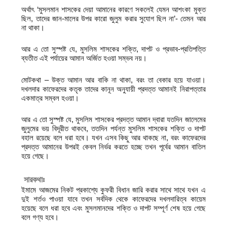
অর্থাৎ ‘মুসলমান শাসকের দেয়া আমানের কারণে সকলেই যেমন আশংকা মুক্ত
ছিল, তাদের জান-মালের উপর কারো জুলুম করার সুযোগ ছিল না’- তেমন আর
না থাকা।
আর এ তো সুস্পষ্ট যে, মুসলিম শাসকের শক্তি, দাপট ও প্রভাব-প্রতিপত্তি
ব্যতীত এই পর্যায়ের আমান অর্জিত হওয়া সম্ভব নয়।
মোটকথা – উক্ত আমান আর বাকি না থাকা, বরং তা বেকার হয়ে যাওয়া।
দখলদার কাফেরদের কতৃক তাদের কানূন অনুযায়ী প্রদত্ত আমানই নিরাপত্তার
একমাত্র সম্বল হওয়া।
আর এ তো সুস্পষ্ট যে, মুসলিম শাসকের প্রদত্ত আমান দ্বারা যতদিন জালেমের
জুলুমের ভয় বিদূরীত থাকবে, ততদিন পর্যন্ত মুসলিম শাসকের শক্তি ও দাপট
বহাল রয়েছে বলে ধরা হবে। যখন এসব কিছু আর থাকছে না, বরং কাফেরদের
প্রদত্ত আমানের উপরই কেবল নির্ভর করতে হচ্ছে তখন পূর্বের আমান বাতিল
হয়ে গেছে।
সারকথাঃ
ইমামে আজমের নিকট প্রকাশ্যে কুফরী বিধান জারি করার সাথে সাথে যখন এ
দুই শর্তও পাওয়া যাবে তখন সর্বদিক থেকে কাফেরদের দখলদারিত্ব কায়েম
হয়েছে বলে ধরা হবে এবং মুসলমানদের শক্তি ও দাপট সম্পূর্ণ শেষ হয়ে গেছে
বলে গণ্য হবে।