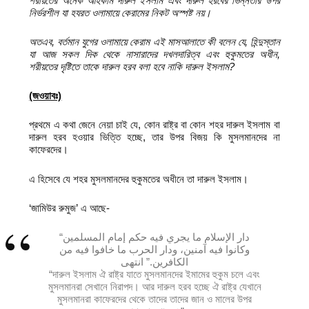
শরীয়তের অনেক
আহকাম দারুল ইসলাম এবং দারুল হরবের ভিন্নতার উপর
নির্ভরশীল যা হযরত ওলামায়ে
কেরামের নিকট অস্পষ্ট নয়।
অতএব
,
বর্তমান যুগের ওলামায়ে কেরাম এই মাসআলাতে কী বলেন যে
,
হিন্দুস্তান
যা
আজ সকল দিক থেকে নাসারাদের দখলদারিত্ব এবং হুকুমতের অধীন
,
শরীয়তের
দৃষ্টিতে তাকে দারুল হরব বলা হবে নাকি দারুল ইসলাম
?
(জওয়াবঃ)
প্রথমে এ কথা জেনে নেয়া চাই যে, কোন রাষ্ট্র বা কোন শহর দারুল ইসলাম বা
দারুল হরব হওয়ার ভিত্তি হচ্ছে, তার উপর বিজয় কি মুসলমানদের না
কাফেরদের।
এ হিসেবে যে শহর মুসলমানদের হুকুমতের অধীনে তা দারুল ইসলাম।
‘জামিউর রুমুজ’ এ আছে-
“دار الإسلام ما يجري فيه حكم إمام المسلمين
وكانوا فيه آمنين، ودار الحرب ما خافوا فيه من
الكافرين.” انتهى
“দারুল ইসলাম ঐ রাষ্ট্র যাতে মুসলমানদের ইমামের হুকুম চলে এবং
মুসলমানরা সেখানে নিরাপদ। আর দারুল হরব হচ্ছে ঐ রাষ্ট্র যেখানে
মুসলমানরা কাফেরদের থেকে তাদের তাদের জান ও মালের উপর