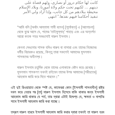
كانت لها حكام دروز أو نصارى، ولهم قضاة على
دينهم … لكنهم تحت حكم ولاة أمورنا، وبلاد الإسلام
محيطة ببلادهم من كل جانب، وإذا أراد ولي الأمر
تنفيذ أحكامنا فيهم نفذها.” انتهى
“আমি বলি [অর্থাৎ আল্লামা শামী বলেন] [পূর্বোক্ত] এ [আলোচনা]
থেকে বুঝে আসে যে, শামের ‘তাইমুল্লাহ্’ পাহাড় এবং এর অন্তর্গত
আরো কতক শহর সবগুলোই দারুল ইসলাম।
কেননা সেগুলোর শাসক যদিও দারুয বা নাসারা এবং তাদের নিজেদের
ধর্মীয় বিচারকও রয়েছে, কিন্তু তারা সকলেই আমাদের মুসলমান
শাসকদের অধীনস্থ।
দারুল ইসলাম চতুর্দিক থেকে তাদের এলাকাকে বেষ্টন করে রেখেছে।
মুসলমান শাসকগণ যখনই চাইবেন তাদের উপর আমাদের [শরীয়তের]
আহকাম জারি করে দিতে পারবেন।”
এই দুই রিওয়ায়াত থেকে স্পষ্ট যে, কাফেররা কোন [ইসলামী শাসনাধীন] রাষ্ট্র
দখল করে নেয়ার পর [তা] দারুল ইসলাম হিসেবে বাকি থাকার জন্য ইসলামী
আহকাম জারি থাকার যে শর্ত, তার দ্বারা এটাই উদ্দেশ্য যে, ক্ষমতা ও দাপটের
সাথে ইসলামী আহকাম জারি করা যাচ্ছে।
তদ্রূপ দারুল হারবে ইসলামী আহকাম জারি করার দ্বারা তখনই তা দারুল হরব