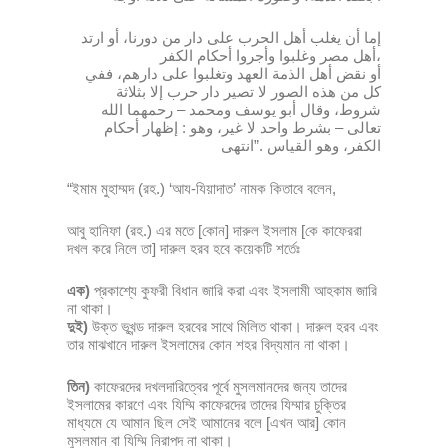
إما أن يغلب أهل الحرب على دار من دورنا، أو ارتد
أهل مصر وغلبوا وأجروا أحكام الكفر،
أو نقض أهل الذمة العهد وتغلبوا على دارهم، ففي
كل من هذه الصور لا تصير دار حرب إلا بثلاثة
شروط، وقال أبو يوسف ومحمد – رحمهما الله
تعالى – بشرط واحد لا غير، وهو : إظهار أحكام
الكفر، وهو القياس .”انتهى
“ইমাম মুহাম্মদ (রহ.) ‘আয-যিয়াদাত’ নামক কিতাবে বলেন,
আবু হানিফা (রহ.) এর মতে [কোন] দারুল ইসলাম [কে কাফেররা
দখল করে নিলে তা] দারুল হরব হবে কয়েকটি শর্তেঃ
এক)
প্রকাশ্যে কুফরী বিধান জারি করা এবং ইসলামী আহকাম জারি
না থাকা।
দুই)
উক্ত ভূখন্ড দারুল হরবের সাথে মিলিত থাকা। দারুল হরব এবং
তার মাঝখানে দারুল ইসলামের কোন শহর বিদ্যমান না থাকা।
তিন)
কাফেরদের দখলদারিত্বের পূর্বে মুসলমানদের জন্য তাদের
ইসলামের কারণে এবং যিম্মি কাফেরদের তাদের যিম্মার চুক্তির
মাধ্যমে যে আমান ছিল সেই আমানের বলে [এখন আর] কোন
মুসলমান বা যিম্মি নিরাপদ না থাকা।