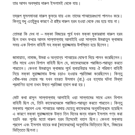
তার আপন অবস্থায় দারুল ইসলামই থেকে যায়।
তদ্রূপ মুসলমানরা দারুল কুফরে যায় এবং তাদের শাআয়েরগুলো পালনও করে।
কিন্তু শুধু এতটুকুর কারণে ঐ রাষ্ট্র দারুল হরব হওয়া থেকে বের হয়ে যায় না।
তোমরা কি দেখ না – মক্কা বিজয়ের পূর্বে যখন মক্কা মুকাররামা দারুল হরব
ছিল তখন ফখরে আলম সাল্লাল্লাহু আলাইহি ওয়া সাল্লাম উমরাতুল ক্বাজার
সময় এক বিশাল বাহিনী সহ মক্কা মুয়াজ্জমায় উপস্থিত হয়ে ছিলেন।
জামায়াত, নামাজ, উমরা ও অন্যান্য শাআয়ের ঘোষণা দিয়ে পালন করেছিলেন।
তাঁর সাথে এমন বিশাল বাহিনী ছিল যে, কাফেরদেরকে পরাজিত-পরাভূত করতে
পারতেন। কেননা উমরাতুল ক্বাজার পূর্বে হুদায়বিয়ার সময় ঐ পরিমাণ বাহিনী
নিয়ে মক্কা মুয়াজ্জামার উপর চড়াও হওয়ার প্রতিাজ্ঞা করেছিলেন। কিন্তু
খোঁজ-খবর নেয়ার পর যখন হযরত উসমান (রা.) এর হত্যার ঘটনা মিথ্যা
প্রমাণিত হলো তখন উক্ত প্রতিজ্ঞা ত্যাগ করা হয়।
মোট কথা রাসূল সাল্লাল্লাহু আলাইহি ওয়া সাল্লামের সাথে এমন বিশাল
বাহিনী ছিল যে, তিনি কাফেরদেরকে পরাজিত-পরাভূত করতে পারতেন। কিন্তু
মক্কায় প্রবেশ এবং শাআয়ের আদায় যেহেতু কাফেরদের অনুমতিক্রমে হয়েছিল
এ কারণে মক্কা মুয়াজ্জমাকে উক্ত তিন দিনের জন্য দারুল ইসলাম গণ্য করা
হয়নি বরং পূর্বের মতো দারুল হরব হিসেবেই বহাল ছিল। কেননা মক্কায়
প্রবেশ এবং ইসলাম যাহের করা [কাফেরদের] অনুমতির ভিত্তিতে ছিল, বিজয়ের
ভিত্তিতে ছিলনা।