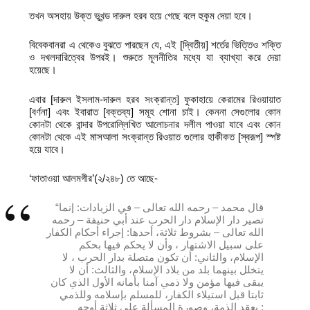
তখন অসহায় উক্ত ভূখন্ড দারুল হরব হয়ে গেছে বলে হুকুম দেয়া হবে।
বিবেকবানরা এ থেকেও বুঝতে পারছেন যে, এই [দ্বিতীয়] শর্তের ভিত্তিও শক্তি
ও দখলদারিত্বের উপরই। শুরুতে মূলনীতির মধ্যে যা ব্যাখ্যা করে দেয়া
হয়েছে।
এবার [দারুল ইসলাম-দারুল হরব সংক্রান্ত] ফুকাহায়ে কেরামের রিওয়ায়াত
[বর্ণনা] এবং ইবারাত [বক্তব্য] সমূহ শোনা চাই। কেননা সেগুলোর কোন
কোনটা থেকে বান্দার উপরোল্লিখিত আলোচনার দলীল পাওয়া যাবে এবং কোন
কোনটা থেকে এই মাসআলা সংক্রান্ত রিওয়াত গুলোর হাকীকত [স্বরূপ] স্পষ্ট
হয়ে যাবে।
‘ফাতাওয়া আলমগীর’(২/২৪৮) তে আছে-
“قال محمد – رحمه الله تعالى – في الزيادات: إنما
تصير دار الإسلام دار الحرب عند أبي حنيفة – رحمه
الله تعالى – بشروط ثلاثة، أحدها: إجراء أحكام الكفار
على سبيل الاشتهار ، وأن لا يحكم فيها بحكم
الإسلام، والثاني: أن تكون متصلة بدار الحرب ، لا
يتخلل بينهما بلد من بلاد الإسلام، والثالث: أن لا
يبقى فيها مؤمن ولا ذمي آمنا بأمانه الأول الذي كان
ثابتا قبل استيلاء الكفار، للمسلم بإسلامه وللذمي
بعقد الذمة، وصورة المسألة على ثلاثة أوجه :