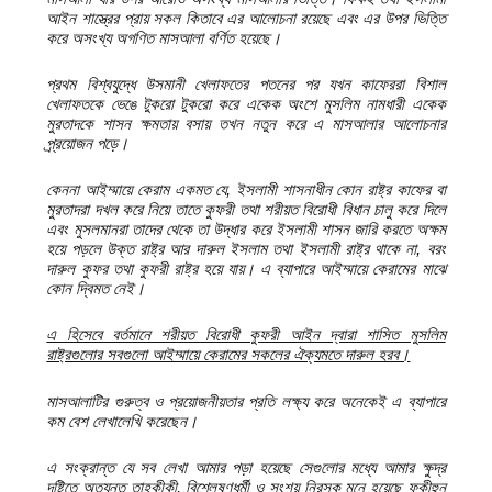
আইন শাস্ত্রের প্রায় সকল কিতাবে এর আলোচনা রয়েছে এবং এর উপর ভিত্তি
করে অসংখ্য অগণিত মাসআলা বর্ণিত হয়েছে।
প্রথম বিশ্বযুদ্ধে উসমানী খেলাফতের পতনের পর যখন কাফেররা বিশাল
খেলাফতকে ভেঙে টুকরো টুকরো করে একেক অংশে মুসলিম নামধারী একেক
মুরতাদকে শাসন ক্ষমতায় বসায় তখন নতুন করে এ মাসআলার আলোচনার
প্র্রয়োজন পড়ে।
কেননা আইম্মায়ে কেরাম একমত যে, ইসলামী শাসনাধীন কোন রাষ্ট্র কাফের বা
মুরতাদরা দখল করে নিয়ে তাতে কুফরী তথা শরীয়ত বিরোধী বিধান চালু করে দিলে
এবং মুসলমানরা তাদের থেকে তা উদ্ধার করে ইসলামী শাসন জারি করতে অক্ষম
হয়ে পড়লে উক্ত রাষ্ট্র আর দারুল ইসলাম তথা ইসলামী রাষ্ট্র থাকে না, বরং
দারুল কুফর তথা কুফরী রাষ্ট্র হয়ে যায়। এ ব্যাপারে আইম্মায়ে কেরামের মাঝে
কোন দ্বিমত নেই।
এ হিসেবে বর্তমানে শরীয়ত বিরোধী কুফরী আইন দ্বারা শাসিত মুসলিম
রাষ্ট্রগুলোর সবগুলো আইম্মায়ে কেরামের সকলের ঐক্যমতে দারুল হরব।
মাসআলাটির গুরুত্ব ও প্রয়োজনীয়তার প্রতি লক্ষ্য করে অনেকেই এ ব্যাপারে
কম বেশ লেখালেখি করেছেন।
এ সংক্রান্ত যে সব লেখা আমার পড়া হয়েছে সেগুলোর মধ্যে আমার ক্ষুদ্র
দৃষ্টিতে অত্যন্ত তাহকীকী, বিশ্লেষণধর্মী ও সংশয় নিরসক মনে হয়েছে ফকীহুন