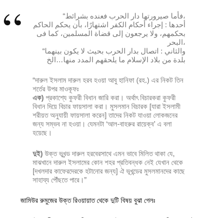
“فأما صيرورتها دار الحرب فعنده بشرائط،
أحدها : إجراء أحكام الكفر اشتهارًا، بأن يحكم الحاكم
بحكمهم، ولا يرجعون إلى قضاة المسلمين، كما فى
البحر،
“والثاني : اتصال بدار الحرب بحيث لا يكون بينهما
بلدة من بلاد الإسلام ما يلحقهم المدد منها…الخ
“দারুল ইসলাম দারুল হরব হওয়া আবু হানিফা (রহ.) এর নিকট তিন
শর্তের উপর মাওকূফঃ
এক)
প্রকাশ্যে কুফরী বিধান জারি করা। অর্থাৎ বিচারকরা কুফরী
বিধান দিয়ে বিচার ফায়সালা করা। মুসলমান বিচারক [যারা ইসলামী
শরীয়ত অনুযায়ী ফায়সালা করেন] তাদের নিকট যাওয়া লোকজনের
জন্য সম্ভব না হওয়া। যেমনটা ‘আল-বাহরুর রায়েক্ব’ এ বলা
হয়েছে।
দুই)
উক্ত ভূখন্ড দারুল হরবেরসাথে এমন ভাবে মিলিত থাকা যে,
মাঝখানে দারুল ইসলামের কোন শহর প্রতিবন্ধক নেই যেখান থেকে
[দখলদার কাফেরদেরকে হটানোর জন্য] ঐ ভূখন্ডের মুসলমানদের কাছে
সাহায্য পৌঁছতে পারে।”
জামিউর রুমুজের উক্ত রিওয়ায়াত থেকে দুটি বিষয় বুঝা গেলঃ