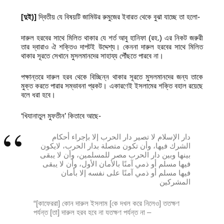
[
দুই)]
দ্বিতীয় যে বিষয়টি জামিউর রুমুজের ইবারত থেকে বুঝা যাচ্ছে তা হলো-
দারুল হরবের সাথে মিলিত থাকার যে শর্ত আবু হানিফা (রহ.) এর নিকট জরুরী
তার দ্বারাও ঐ শক্তিও দাপটই উদ্দেশ্য। কেননা দারুল হরবের সাথে মিলিত
থাকার সূরতে সেখানে মুসলমানদের সাহায্য পৌঁছতে পারবে না।
পক্ষান্তরে দারুল হরব থেকে বিচ্ছিন্ন থাকার সূরতে মুসলমানদের জন্য তাকে
মুক্ত করতে পারার সম্ভাবনা প্রকট। একারণেই ইসলামের শক্তি বহাল রয়েছে
বলে ধরা হবে।
‘খিযানাতুল মুফতীন’ কিতাবে আছে-
دار الإسلام لا تصير دار الحرب إلا بإجراء أحكام
الشرك فيها، وأن تكون متصلة بدار الحرب، لايكون
بينها وبين دار الحرب مصر للمسلمين، وأن لا يبقى
فيها مسلم أو ذمي آمنًا بالأمان الأول، وأن لا يبقى
فيها مسلم أو ذمي آمنًا على نفسه إلا بأمان
المشركين
“[কাফেররা] কোন দারুল ইসলাম [কে দখল করে নিলেও] ততক্ষণ
পর্যন্ত [তা] দারুল হরব হবে না যতক্ষণ পর্যন্ত না –