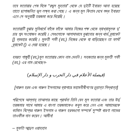
তবে ফতোয়ার শেষ দিকে “রদ্দুল মুহতার” থেকে যে দুইটি ইবারত আনা হয়েছে
তাতে ছাপাজনিত ভূল লক্ষ্য করা গেছে। এ জন্য মূল কিতাব দেখে শুদ্ধ ইবারত
এনে সে অনুযায়ী তরজমা করে দিয়েছি।
ফতোয়াটি বুঝার সুবিধার্থে ফাঁকে ফাঁকে আমার নিজের পক্ষ থেকে ব্যাখ্যামূলক দু’
চার শব্দ সংযোজন করেছি। সেগুলোকে আলাদাভাবে বুঝানোর জন্য থার্ড ব্র্যাকেট
[] ব্যবহার করেছি। মুফতী শফী (রহ.) নিজের থেকে যা বাড়িয়েছেন তা ফার্স্ট
ব্র্যাকেট () এ দেয়া হয়েছে।
হযরত গাঙ্গুহী (রহ.)মূল ফতোয়ার কোন নাম দেননি। সহজতার জন্য মুফতী শফী
(রহ.) এর নাম রেখেছেন-
(فيصلة الأعلام في دار الحرب و دار الإسلام)
[দারুল হরব এবং দারুল ইসলামের ব্যাপারে মহামনীষীগণের চূড়ান্ত সিদ্ধান্ত]
পরিশেষে আল্লাহ্ তাআলার কাছে প্রার্থনা তিনি যেন মূল ফতোয়া এবং তার উর্দু
তরজমার সাথে আমার এ বাংলা তরজমাকেও কবুল করে নেন এবং আমাদেরকে
বর্তমান বিশ্বের দারুল ইসলাম ও দারুল হরবগুলো সম্পর্কে সুস্পষ্ট ধারণা লাভের
তাওফীক দান করেন। আমীন!
– মুফতি আব্দুল ওয়াহহাব