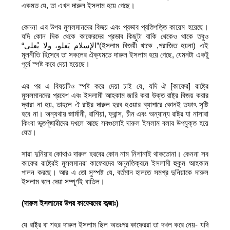
একমত যে, তা এখন দারুল ইসলাম হয়ে গেছে।
কেননা এর উপর মুসলমানদের বিজয় এবং প্রভাব প্রতিপত্তি কায়েম হয়েছে।
যদি কোন দিক থেকে কাফেরদের প্রভাব কিছুটা বাকি থেকেও থাকে তবুও
“الإسلام يَعلو، ولا يُعلى”(ইসলাম বিজয়ী থাকে ,পরাজিত হয়না) এই
মূলনীতি হিসেবে তা সকলের ঐক্যমতে দারুল ইসলাম হয়ে গেছে, যেমনটা একটু
পূর্বে স্পষ্ট করে দেয়া হয়েছে।
এর পর এ বিষয়টিও স্পষ্ট করে দেয়া চাই যে, যদি ঐ [কাফের] রাষ্ট্রে
মুসলমানদের প্রবেশ এবং ইসলামী আহকাম জারি করা উক্ত রাষ্ট্র বিজয় করার
দ্বারা না হয়, তাহলে ঐ রাষ্ট্র দারুল হরব হওয়ার ব্যাপারে কোনই তফাৎ সৃষ্টি
হবে না। অন্যথায় জার্মানী, রাশিয়া, ফ্রান্স, চীন এবং অন্যান্য রাষ্ট্র যা নাসারা
কিংবা ভূতপূঁজারীদের দখলে আছে সবগুলোই দারুল ইসলাম বলার উপযুক্ত হয়ে
যেত।
সারা দুনিয়ার কোথাও দারুল হরবের কোন নাম নিশানাই থাকতোনা। কেননা সব
কাফের রাষ্ট্রেই মুসলমানরা কাফেরদের অনুমতিক্রমে ইসলামী হুকুম আহকাম
পালন করছে। আর এ তো সুস্পষ্ট যে, বর্তমান হালতে সমগ্র দুনিয়াকে দারুল
ইসলাম বলে দেয়া সম্পূর্ণই বাতিল।
(
দারুল ইসলামের উপর কাফেরদের কব্জাঃ)
যে রাষ্ট্র বা শহর দারুল ইসলাম ছিল অতঃপর কাফেররা তা দখল করে নেয়- যদি