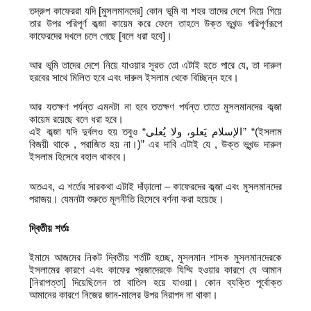
তদ্রুপ কাফেররা যদি [মুসলমানদের] কোন ভূমি বা শহর তাদের দেশে নিয়ে গিয়ে
তার উপর পরিপূর্ণ কব্জা কায়েম করে ফেলে তাহলে উক্ত ভূখন্ড পরিপূর্ণরূপে
কাফেরদের দখলে চলে গেছে [বলে ধরা হবে]।
আর ভূমি তাদের দেশে নিয়ে যাওয়ার সূরত তো এটাই হতে পারে যে, তা দারুল
হরবের সাথে মিলিত হবে এবং দারুল ইসলাম থেকে বিচ্ছিন্ন হবে।
আর যতক্ষণ পর্যন্ত এমনটা না হবে ততক্ষণ পর্যন্ত তাতে মুসলমানদের কব্জা
কায়েম রয়েছে বলে ধরা হবে।
এই কব্জা যদি দুর্বলও হয় তবুও “الإسلام يَعلو، ولا يُعلى” “(ইসলাম
বিজয়ী থাকে , পরাজিত হয় না।)” এর দাবি এটাই যে , উক্ত ভূখন্ড দারুল
ইসলাম হিসেবে বহাল থাকবে।
অতএব, এ শর্তের সারকথা এটাই দাঁড়ালো – কাফেরদের কব্জা এবং মুসলমানদের
পরাজয়। যেমনটা শুরুতে মূলনীতি হিসেবে বর্ণনা করা হয়েছে।
দ্বিতীয় শর্তঃ
ইমামে আজমের নিকট দ্বিতীয় শর্তটি হচ্ছে, মুসলমান শাসক মুসলমানদেরকে
ইসলামের কারণে এবং কাফের প্রজাদেরকে যিম্মি হওয়ার কারণে যে আমান
[নিরাপত্তা] দিয়েছিলেন তা বাতিল হয়ে যাওয়া। কোন ব্যক্তি পূর্বোক্ত
আমানের কারণে নিজের জান-মালের উপর নিরাপদ না থাকা।