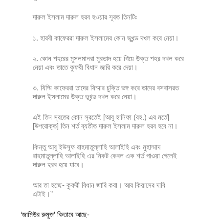
দারুল ইসলাম দারুল হরব হওয়ার সূরত তিনটিঃ
১. হারবী কাফেররা দারুল ইসলামের কোন ভূখন্ড দখল করে নেয়া।
২. কোন শহরের মুসলমানরা মুরতাদ হয়ে গিয়ে উক্ত শহর দখল করে
নেয়া এবং তাতে কুফরী বিধান জারি করে দেয়া।
৩. যিম্মি কাফেররা তাদের যিম্মার চুক্তি ভঙ্গ করে তাদের বসবাসরত
দারুল ইসলামের উক্ত ভূখন্ড দখল করে নেয়া।
এই তিন সূরতের কোন সূরতেই [আবু হানিফা (রহ.) এর মতে]
[উপরোক্ত] তিন শর্ত ব্যতীত দারুল ইসলাম দারুল হরব হবে না।
কিন্তু আবু ইউসূফ রাহমাতুল্লাহি আলাইহি এবং মুহাম্মাদ
রাহমাতুল্লাহি আলাইহি এর নিকট কেবল এক শর্ত পাওয়া গেলেই
দারুল হরব হয়ে যাবে।
আর তা হচ্ছে- কুফরী বিধান জারি করা। আর কিয়াসের দাবি
এটাই।”
‘জামিউর রুমুজ’ কিতাবে আছে-