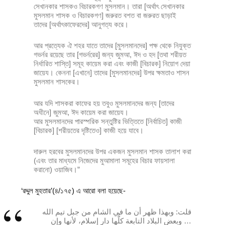
সেখানকার শাসকও বিচারকগণ মুসলমান। তারা [অর্থাৎ সেখানকার
মুসলমান শাসক ও বিচারকগণ] জরুরত বশত বা জরুরত ছাড়াই
তাদের [অর্থাৎকাফেরদের] আনুগত্য করে।
আর প্রত্যেক ঐ শহর যাতে তাদের [মুসলমানদের] পক্ষ থেকে নিযুক্ত
গভর্নর রয়েছে তার [গভর্নরের] জন্য জুমআ, ঈদ ও হদ [তথা শরীয়ত
নির্ধারিত শাস্তি] সমূহ কায়েম করা এবং কাজী [বিচারক] নিয়োগ দেয়া
জায়েয। কেননা [এখানে] তাদের [মুসলমানদের] উপর ক্ষমতাও শাসন
মুসলমান শাসকের।
আর যদি শাসকরা কাফের হয় তবুও মুসলমানদের জন্য [তাদের
অধীনে] জুমআ, ঈদ কায়েম করা জায়েয।
আর মুসলমানদের পারস্পরিক সন্তুষ্টির ভিত্তিতে [নির্বাচিত] কাজী
[বিচারক] [শরীয়তের দৃষ্টিতেও] কাজী হয়ে যাবে।
দারুল হরবের মুসলমানদের উপর একজন মুসলমান শাসক তালাশ করা
(এবং তার মাধ্যমে নিজেদের মুআমালা সমূহের বিচার ফায়সালা
করানো) ওয়াজিব।”
‘রদ্দুল মুহতার’(৪/১৭৫) এ আরো বলা হয়েছে-
قلت: وبهذا ظهر أن ما في الشام من جبل تيم الله
… وبعض البلاد التابعة كلُّها دار إسلام، لأنها وإن