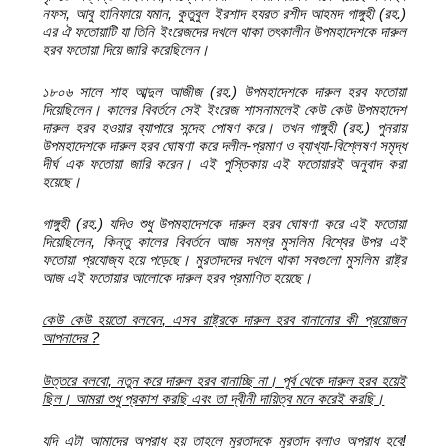
নফস, আবু হানিফায়ে যমান, কুতুবুল ইরশাদ হযরত রশীদ আহমদ গাঙ্গুহী (রহ.)
এর ঐ ফতোয়াটি যা তিনি ইংরেজদের দখলে থাকা তৎকালীন উপমহাদেশকে দারুল
হরব ফতোয়া দিয়ে জারি করেছিলেন।
১৮০৬ সালে শাহ আব্দুল আজীজ (রহ.) উপমহাদেশকে দারুল হরব ফতোয়া
দিয়েছিলেন। কালের বিবর্তনে সেই ইংরেজ শাসনামলেই কেউ কেউ উপমহাদেশ
দারুল হরব হওয়ার ব্যাপারে সন্দেহ পোষণ করে। তখন গাঙ্গুহী (রহ.) পুনরায়
উপমহাদেশকে দারুল হরব ঘোষণা করে দলীল-প্রমাণ ও ব্যাখ্যা-বিশ্লেষণ সমৃদ্ধ
দীর্ঘ এক ফতোয়া জারি করেন। এই পুস্তিকায় এই ফতোয়ারই অনুবাদ করা
হয়েছে।
গাঙ্গুহী (রহ.) যদিও শুধু উপমহাদেশকে দারুল হরব ঘোষণা করে এই ফতোয়া
দিয়েছিলেন, কিন্তু কালের বিবর্তনে আজ সমগ্র মুসলিম বিশ্বের উপর এই
ফতোয়া প্রযোজ্য হয়ে পড়েছে। মুরতাদদের দখলে থাকা সবগুলো মুসলিম রাষ্ট্র
আজ এই ফতোয়ার আলোকে দারুল হরব প্রমাণিত হয়েছে।
কেউ কেউ হয়তো বলবেন
,
এসব রাষ্ট্রকে দারুল হরব বানানোর কী প্রয়োজন
আপনাদের
?
উত্তরে বলবো
,
নতুন করে দারুল হরব বানাচ্ছি না। পূর্ব থেকে দারুল হরব হয়েই
ছিল। আমরা শুধু প্রকাশ করছি এবং তা দ্বীনী দায়িত্ব মনে করেই করছি।
যদি এটা আমাদের অপরাধ হয় তাহলে মুরতাদকে মুরতাদ বলাও অপরাধ হবে!