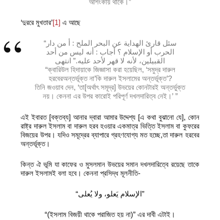
আশংকায় থাকে।”
‘দুররে মুখতার’
[1]
এ আছে
“سئل قارئ الهداية عن البحر الملح : أ من دار
الحرب أو الإسلام ؟ أجاب : أنه ليس من أحد
القبيلين، لأنه لا قهر لأحد عليه.” انتهى
“ক্বারিউল হিদায়াকে জিজ্ঞাসা করা হয়েছিল, ‘সমুদ্র দারুল
হরবেরঅন্তর্ভূক্ত না’কি দারুল ইসলামের অন্তর্ভূক্ত’?
তিনি জওয়াব দেন, ‘তা[অর্থাৎ সমূদ্র] উভয়ের কোনটারই অন্তর্ভুক্ত
নয়। কেননা এর উপর কারোই পরিপূর্ণ দখলদারিত্ব নেই।’ ”
এই ইবারত [বক্তব্য] আনার দ্বারা আমার উদ্দেশ্য [এ কথা বুঝানো যে], কোন
রাষ্ট্র দারুল ইসলাম বা দারুল হরব হওয়ার একমাত্র ভিত্তি ইসলাম বা কুফরের
বিজয়ের উপর। যদিও সমূদ্রের ব্যাপারে গ্রহণযোগ্য মত হচ্ছে,তা দারুল হরবের
অন্তর্ভূক্ত।
কিন্ত ঐ ভূমি যা কাফের ও মুসলমান উভয়ের সমান দখলদারিত্বে রয়েছে তাকে
দারুল ইসলামই বলা হবে। কেননা প্রসিদ্ধ মূলনীতি-
“الإسلام يَعلو، ولا يُعلى”
“(ইসলাম বিজয়ী থাকে পরাজিত হয় না)” এর দাবী এটাই।