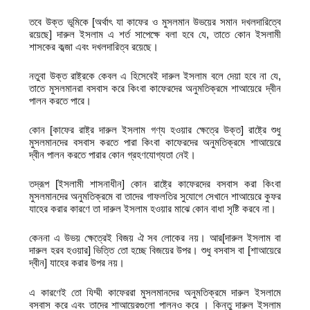
তবে উক্ত ভূমিকে [অর্থাৎ যা কাফের ও মুসলমান উভয়ের সমান দখলদারিত্বে
রয়েছে] দারুল ইসলাম এ শর্ত সাপেক্ষে বলা হবে যে, তাতে কোন ইসলামী
শাসকের কব্জা এবং দখলদারিত্ব রয়েছে।
নতুবা উক্ত রাষ্ট্রকে কেবল এ হিসেবেই দারুল ইসলাম বলে দেয়া হবে না যে,
তাতে মুসলমানরা বসবাস করে কিংবা কাফেরদের অনুমতিক্রমে শাআয়েরে দ্বীন
পালন করতে পারে।
কোন [কাফের রাষ্ট্র দারুল ইসলাম গণ্য হওয়ার ক্ষেত্রে উক্ত] রাষ্ট্রে শুধু
মুসলমানদের বসবাস করতে পারা কিংবা কাফেরদের অনুমতিক্রমে শাআয়েরে
দ্বীন পালন করতে পারার কোন গ্রহণযোগ্যতা নেই।
তদ্রূপ [ইসলামী শাসনাধীন] কোন রাষ্ট্রে কাফেরদের বসবাস করা কিংবা
মুসলমানদের অনুমতিক্রমে বা তাদের গাফলতির সুযোগে সেখানে শাআয়েরে কুফর
যাহের করার কারণে তা দারুল ইসলাম হওয়ার মাঝে কোন বাধা সৃষ্টি করবে না।
কেননা এ উভয় ক্ষেত্রেই বিজয় ঐ সব লোকের নয়। আর[দারুল ইসলাম বা
দারুল হরব হওয়ার] ভিত্তি তো হচ্ছে বিজয়ের উপর। শুধু বসবাস বা [শাআয়েরে
দ্বীন] যাহের করার উপর নয়।
এ কারণেই তো যিম্মী কাফেররা মুসলমানদের অনুমতিক্রমে দারুল ইসলামে
বসবাস করে এবং তাদের শাআয়েরগুলো পালনও করে । কিন্তু দারুল ইসলাম