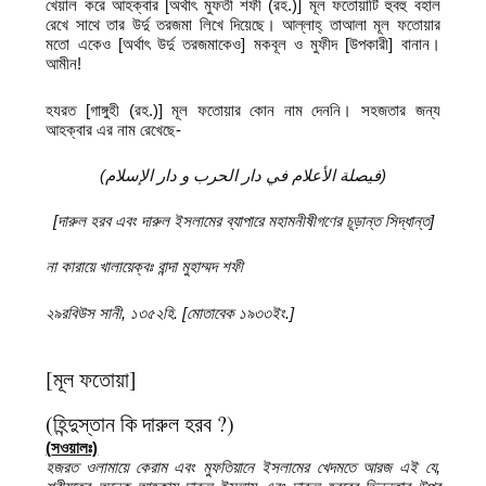
খেয়াল করে আহক্বার [অর্থাৎ মুফতী শফী (রহ.)] মূল ফতোয়াটি হুবহু বহাল
রেখে সাথে তার উর্দু তরজমা লিখে দিয়েছে। আল্লাহ্ তাআলা মূল ফতোয়ার
মতো একেও [অর্থাৎ উর্দু তরজমাকেও] মকবূল ও মুফীদ [উপকারী] বানান।
আমীন!
হযরত [গাঙ্গুহী (রহ.)] মূল ফতোয়ার কোন নাম দেননি। সহজতার জন্য
আহক্বার এর নাম রেখেছে-
(
الإسلام
دار
و
الحرب
دار
في
الأعلام
فيصلة
)
[
দারুল হরব এবং দারুল ইসলামের ব্যাপারে মহামনীষীগণের চূড়ান্ত সিদ্ধান্ত]
না কারায়ে খালায়েক্বঃ বান্দা মুহাম্মদ শফী
২৯রবিউস সানী
,
১৩৫২হি. [মোতাবেক ১৯৩৩ইং.]
[মূল ফতোয়া]
(হিন্দুস্তান কি দারুল হরব ?)
(
সওয়ালঃ)
হজরত ওলামায়ে কেরাম এবং মুফতিয়ানে ইসলামের খেদমতে আরজ এই যে
,