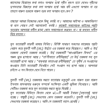
জালেমের বিরোদ্ধে কথা বলাও অপরাধ হবে! দ্বীন ধ্বংস হতে দেখেও দ্বীনের
দুশমনদের বিরুদ্ধে কথা বলা অপরাধ হবে! আর যদি এগুলো অপরাধ না হয়
তাহলে দারুল হরবকে দারুল হরব বলা অপরাধ হবে কেন ?
তাছাড়া আমরা নিজেদের থেকে কিছু বলছি না। আমাদের আইম্মা ও আকাবিরগণ
যা বলে গেছেন সেই আলোকেই বলছি।
কাজেই সমালোচক ভাইদের প্রতি
অনুরোধ আপনারা দলীল ছাড়া কোন সমালোচনা করবেন না। যা বলবেন দলীল
দিয়ে বলবেন।
মূল ফতোয়াটি ফারসী ভাষায় লিখিত। বিশিষ্ট সাধারণ সকলের ফায়েদার প্রতি
খেয়াল করে মুফতী শফী (রহ.) উর্দুতে এর তরজমা করে দিয়েছেন। আমি এ উর্দু
তরজমা থেকেই তরজমা করেছি। উর্দু তরজমাটি “জাওয়াহিরুল ফিকহ” এর
পঞ্চম খন্ডে ছাপানো আছে। “তা’লীফাতে রশীদিয়্যাহ্” তে উর্দু তরজমা সহ মূল
ফতোয়াটি ছাপা আছে। “বাক্বায়া ফাতাওয়া রশীদিয়্যাহ্” তে সূদীর্ঘ যে সওয়ালের
জওয়াবে তিনি ফতোয়াটি লিখেছিন সেই সওয়াল সহ ছাপা আছে। আপনারা
চাইলে এ সব কিতাবে দেখে নিতে পারেন।
মুফতী শফী (রহ.) তরজমার শুরতে ফতোয়ার ডকুমেন্ট এবং দারুল হরব দারুল
ইসলাম মাসআলার গুরুত্ব সম্পর্কে সংক্ষিপ্ত একটি ভূমিকা লিখেছেন। আমি
সেটিরও তরজমা করে মূল ফতোয়ার শুরতে জুড়ে দিয়েছি।
মূল ফতোয়ায় বিভিন্ন কিতাব থেকে ৯/১০টি আরবী ইবারত [বক্তব্য] আনা
হয়েছ। গাঙ্গুহী (রহ.) সেগুলোর কোন তরজমা করেননি। মুফতী শফী (রহ.)
সেগুলোর তরজমা করেছেন। আমি সে তরজমাই বহাল রেখেছি।