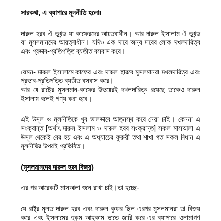
সারকথা
,
এ ব্যাপারে মূলনীতি হলোঃ
দারুল হরব ঐ ভূখন্ড যা কাফেরদের আয়ত্বাধীন। আর দারুল ইসালাম ঐ ভূখন্ড
যা মুসলমানদের আয়ত্বাধীন। যদিও এক দারে অন্য দারের লোক দখলদারিত্ব
এবং প্রভাব-প্রতিপত্তি ব্যতীত বসবাস করে।
যেমন- দারুল ইসালামে কাফের এবং দারুল হারবে মুসলমানরা দখলদারিত্ব এবং
প্রভাব-প্রতিপত্তি ব্যতীত বসবাস করে।
আর যে রাষ্ট্রে মুসলমান-কাফের উভয়েরই দখলদারিত্ব রয়েছে তাকেও দারুল
ইসালাম বলেই গণ্য করা হবে।
এই উসূল ও মূলনীতিকে খুব ভালভাবে আত্নস্থ করে নেয়া চাই। কেননা এ
সংক্রান্ত [অর্থাৎ দারুল ইসলাম ও দারুল হরব সংক্রান্ত] সকল মাসআলা এ
উসূল থেকেই বের হয় এবং এ অধ্যায়ের ফুরুয়ী তথা শাখা গত সকল বিধান এ
মূলনীতির উপরই প্রতিষ্ঠিত।
(
মুসলমানদের দারুল হরব বিজয়)
এর পর আরেকটি মাসআলা শুনে রাখা চাই।তা হচ্ছে-
যে রাষ্ট্র মূলত দারুল হরব এবং দারুল কুফর ছিল এরপর মুসলমানরা তা বিজয়
করে এবং ইসলামের হুকুম আহকাম তাতে জারি করে এর ব্যাপারে ওলামাগণ