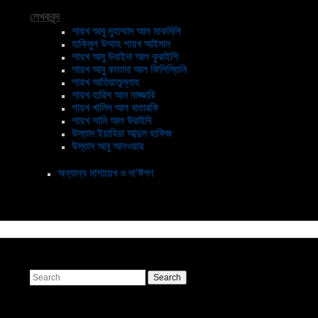
লেখকবৃন্দ
শায়খ আবু মুহাম্মাদ আল মাকদিসি
হাকিমুল উম্মাহ শায়খ আইমান
শায়খ আবু উবাইদা আল কুরাইশি
শায়খ আবু কাতাদা আল ফিলিস্তিনি
শায়খ আতিয়াতুল্লাহ
শায়খ হারিস আন নাজ্জারি
শায়খ খালিদ আল বাতারফি
শায়খ সামি আল উরাইদি
উস্তাদ ইয়াহিয়া আব্দুল হাফিজ
উস্তাদ আবু আনওয়ার
অন্যান্য মাশায়েখ ও দা’ঈগণ
Search