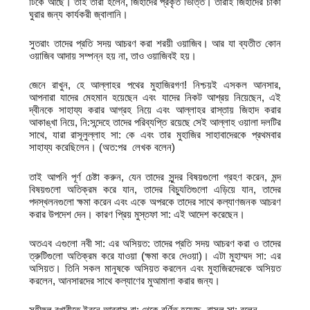
টিকে আছে। তাই তারা হলেন, জিহাদের প্রকৃত ভিত্তি। তারাই জিহাদের চাকা
ঘুরার জন্য কার্যকরী জ্বালানি।
সুতরাং তাদের প্রতি সদয় আচরণ করা শরয়ী ওয়াজিব। আর যা ব্যতীত কোন
ওয়াজিব আদায় সম্পন্ন হয় না, তাও ওয়াজিবই হয়।
জেনে রাখুন, হে আল্লাহর পথের মুহাজিরগণ! নিশ্চয়ই এসকল আনসার,
আপনারা যাদের মেহমান হয়েছেন এবং যাদের নিকট আশ্রয় নিয়েছেন, এই
দ্বীনকে সাহায্য করার আগ্রহ নিয়ে এবং আল্লাহর রাস্তায় জিহাদ করার
আকাঙ্খা নিয়ে, নি:সন্দেহে তাদের পরিব্যপ্তি রয়েছে সেই আল্লাহ ওয়ালা দলটির
সাথে, যারা রাসূলুল্লাহ সা: কে এবং তার মুহাজির সাহাবাদেরকে প্রথমবার
সাহায্য করেছিলেন। (অত:পর লেখক বলেন)
তাই আপনি পূর্ণ চেষ্টা করুন, যেন তাদের সুন্দর বিষয়গুলো গ্রহণ করেন, মন্দ
বিষয়গুলো অতিক্রম করে যান, তাদের বিচ্যুতিগুলো এড়িয়ে যান, তাদের
পদস্খলনগুলো ক্ষমা করেন এবং একে অপরকে তাদের সাথে কল্যাণজনক আচরণ
করার উপদেশ দেন। কারণ প্রিয় মুস্তফা সা: এই আদেশ করেছেন।
অতএব এগুলো নবী সা: এর অসিয়ত: তাদের প্রতি সদয় আচরণ করা ও তাদের
ত্রুটিগুলো অতিক্রম করে যাওয়া (ক্ষমা করে দেওয়া)। এটা মুহাম্মদ সা: এর
অসিয়ত। তিনি সকল মানুষকে অসিয়ত করলেন এবং মুহাজিরদেরকে অসিয়ত
করলেন, আনসারদের সাথে কল্যাণের মুআমালা করার জন্য।
সহীহুল বুখারীতে ইবনে আব্বাস রা: থেকে বর্ণিত হয়েছে, রাসূল সা: বলেন,