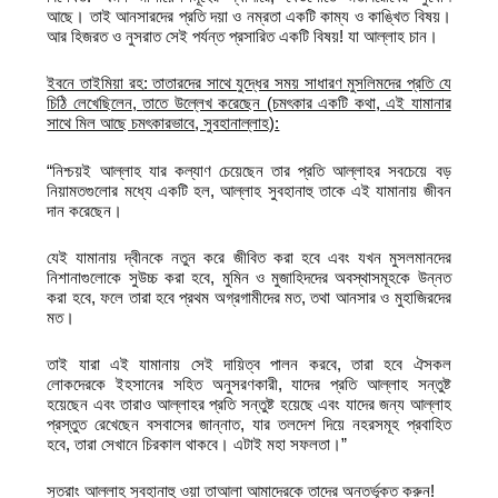
আছে। তাই আনসারদের প্রতি দয়া ও নম্রতা একটি কাম্য ও কাঙ্খিত বিষয়।
আর হিজরত ও নুসরাত সেই পর্যন্ত প্রসারিত একটি বিষয়! যা আল্লাহ চান।
ইবনে তাইমিয়া রহ: তাতারদের সাথে যুদ্ধের সময় সাধারণ মুসলিমদের প্রতি যে
চিঠি লেখেছিলেন
,
তাতে উল্লেখ করেছেন (চমৎকার একটি কথা
,
এই যামানার
সাথে মিল আছে চমৎকারভাবে
,
সুবহানাল্লাহ):
“নিশ্চয়ই আল্লাহ যার কল্যাণ চেয়েছেন তার প্রতি আল্লাহর সবচেয়ে বড়
নিয়ামতগুলোর মধ্যে একটি হল, আল্লাহ সুবহানাহু তাকে এই যামানায় জীবন
দান করেছেন।
যেই যামানায় দ্বীনকে নতুন করে জীবিত করা হবে এবং যখন মুসলমানদের
নিশানাগুলোকে সুউচ্চ করা হবে, মুমিন ও মুজাহিদদের অবস্থাসমূহকে উন্নত
করা হবে, ফলে তারা হবে প্রথম অগ্রগামীদের মত, তথা আনসার ও মুহাজিরদের
মত।
তাই যারা এই যামানায় সেই দায়িত্ব পালন করবে, তারা হবে ঐসকল
লোকদেরকে ইহসানের সহিত অনুসরণকারী, যাদের প্রতি আল্লাহ সন্তুষ্ট
হয়েছেন এবং তারাও আল্লাহর প্রতি সন্তুষ্ট হয়েছে এবং যাদের জন্য আল্লাহ
প্রস্তুত রেখেছেন বসবাসের জান্নাত, যার তলদেশ দিয়ে নহরসমূহ প্রবাহিত
হবে, তারা সেখানে চিরকাল থাকবে। এটাই মহা সফলতা।”
সুতরাং আল্লাহ সুবহানাহু ওয়া তাআলা আমাদেরকে তাদের অন্তর্ভূক্ত করুন!