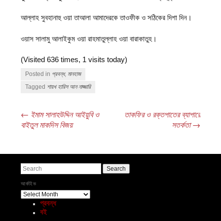
আল্লাহ সুবহানাহু ওয়া তাআলা আমাদেরকে তাওফীক ও সঠিকের দিশা দিন।
ওয়াস সালামু আলাইকুম ওয়া রাহমাতুল্লাহ ওয়া বারাকাতুহ।
(Visited 636 times, 1 visits today)
Posted in
প্রবন্ধ
,
মানহাজ
Tagged
শায়খ হারিস আন নাজ্জারি
←
ইমাম সালাহউদ্দিন আইয়ুবি ও
তাকফির ও রক্তপাতের ব্যাপারে
Post navigation
বাইতুল মাকদিস বিজয়
সতর্কতা
→
Search
আর্কাইভ
আর্কাইভ
প্রবন্ধ
বই