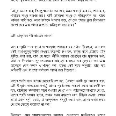
“মানুষ অনেক হবে, কিন্তু আনসার কম হবে, এমন অবস্থা হবে যে, তারা হবে,
খাবারের মধ্যে লবণের মত। তাই তোমাদের মধ্যে যে দায়িত্বশীল হয়, তাতে
কাউকে ক্ষতি করে অথবা কাউকে উপকার করে, সে যেন তাদের সুন্দর বিষয়গুলো
গ্রহণ করে এবং তাদের মন্দগুলো অতিক্রম করে যায়।”
এটা আল্লাহর নবী সা: এর আদেশ।
তাদের প্রতি সদয় হওয়া ও আল্লাহ তাদেরকে যে মর্যাদা দিয়েছেন, তাদেরকে
সেই যথোপযুক্ত মর্যাদা দেওয়ার কয়েকটি রুপ হল: তাদের সাথে চেহারায় হাসি
ফুটিয়ে কথা বলা, তারা যে মহান কীর্তির স্বাক্ষর রেখেছেন তার মূল্যায়ন করা,
তারা যে ইসলাম ও মুসলমানদেরকে সাহায্য করেছেন তার মূল্যায়ন করা এবং
তাদেরকে বেশি সম্মান ও শ্রদ্ধা করা, তাদের সেই স্তর অনুযায়ী, তারা যার
অধিকারী এবং যা তারা সর্বপ্রথম অর্জন করে নিয়েছেন।
তাদের প্রতি সদয় হওয়ার আরেকটি রূপ হল, (এখানে একটি খুব চমৎকার কথা,
এটা উস্তাদ আদহামের কথা,) তাদের প্রতি সদয় আচরণ করার আরেকটি রূপ
হল, তাদেরকে ভালবাসার সাথে দাওয়াত দেওয়া এবং পর্যায়ক্রমে দাওয়াত দেওয়া,
তাদের প্রতি কোমল হওয়া, তাদের জন্য নম্রতার ডানা বিছিয়ে দেওয়া, তাদের
মাঝে এরুপ মসৃণ হওয়া, যা আল্লাহকে সন্তুষ্ট করবে এবং তাদের কথার জবাব
দেওয়ার ক্ষেত্রে কঠোরতা না করা।
বিশেষত: এমন মাসায়েলসমূহের ব্যাপারে, যেগুলোতে মতবিরোধের সুযোগ