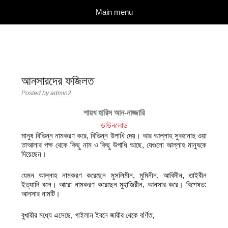
দারুল ইলম
বিশুদ্ধ আকিদা ও নববী মানহাজের দিকে আহ্বানকারী
Skip to content
Main menu
আনসারদের ফজিলত
Posted by
admin2
শায়খ হারিস আন-নাজ্জারি
ডাউনলোড
মানুষ বিভিন্ন নামকরণ করে, বিভিন্ন উপাধি দেয়। আর আল্লাহ সুবহানাহু ওয়া
তাআলার পক্ষ থেকে কিছু নাম ও কিছু উপাধি আছে, যেগুলো আল্লাহ মানুষকে
দিয়েছেন।
যেমন আল্লাহ নামকরণ করেছেন মুসলিমীন, মুমিনীন, আবিদীন, তাইবীন
ইত্যাদি বলে। আরো নামকরণ করেছেন মুহাজিরীন, আনসার করে। বিশেষত:
আনসার নামটি।
বুখারীর মধ্যে এসেছে, গাইলান ইবনে জারীর থেকে বর্ণিত,