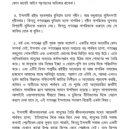
কোন ভাবেই আইন প্রণয়নের অধিকার রাখেনা।
৪. ইসলামী রাষ্ট্র ব্যবস্থার বুনিয়াদ হলো দ্বীন। আর শুধুমাত্র মুমিনগণই
দ্বীনদার। কিন্তু গণতন্ত্রের বুনিয়াদ হলো নাগরিক। দ্বীন নাগরিকের তুলনায়
বিশ্বাসী মুমিনকে গুরুত্ব দেয়। কিন্তু গণতন্ত্র নাগরিককে গুরুত্ব দেয় সে
কাফির হোক বা মুমিন।
৫. ধর্ম এবং গণতন্ত্র দুটি পৃথক পৃথক মতাদর্শ। একটির সাথে অন্যটির কোন
সম্পর্ক নেই; ইসলাম এবং গণতন্ত্রের মধ্যে সবচেয়ে বড় পার্থক্য হলো; গণতন্ত্র
বস্তুগত শোষণনীতি এবং একান্তই ভোগের উপর ভিত্তি করে গড়ে উঠে। এতে
অনিবার্যভাবে মানুষের অন্তরে কর্মসংস্থান গড়ে উঠার নামে শোষণের পথ তৈরি
করে। যা মানুষকে তার নিজের ইচ্ছা ও খেয়াল-খুশি মত চলার দিকে পরিচালিত
করে। এবং এটিই বিগত শতাব্দীর রাষ্ট্রীয় অত্যাচার যা আজ নাগরিক সমাজের
ছদ্মবেশে আমাদের মাঝে আবির্ভূত হয়েছে; প্রমাণ তো এটাই যে, আমরা এখনও
দুর্বল জাতির বিরুদ্ধে শক্তিশালী জাতির নিপীড়ন ও অত্যাচার প্রত্যক্ষ করছি,
বর্তমান ও অতীতের মধ্যে পার্থক্য এই যে পূর্বের সেই অত্যাচারিত রূপটিই
বর্তমানে সামাজিক রূপে আমাদের সামনে উপস্থিত হয়েছে। রাসুল সাল্লাল্লাহু
আলাইহি ওয়াসাল্লামের সীরাতে বিজয় ও চুক্তির নীতিগুলোর দিকে খেয়াল
করলে দেখা যাবে যে, এই গণতন্ত্র ইসলামের শতভাগ বিরোধী একটা বিষয়।
৬. ইসলামী জীবনব্যবস্থা এবং মানুষের তৈরি জীবনব্যবস্থার মধ্যে আরেকটি
পার্থক্য হলো; ইতিহাসের দিকে নজর দিলে দেখা যায়, মানুষের তৈরি সমাজ
কখনই শ্রেণীভেদ থেকে মুক্ত হতে পারেনি, কিন্তু ইসলামী সমাজ এমন একটি
সমাজ যেখানে কারো উপর কারো বিশেষ কোন শ্রেষ্ঠত্ব নেই। তবে বিশেষ