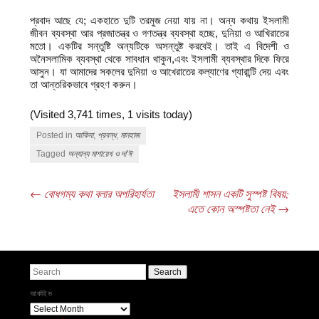
প্রবাদ আছে যে; একহাতে দুটি তরমুজ নেয়া যায় না। অন্য কথায় ইসলামী
জীবন ব্যবস্থা আর প্রজাতন্ত্র ও গণতন্ত্র ব্যবস্থা হচ্ছে, দুনিয়া ও আখিরাতের
মতো। একটির সন্তুষ্টি অন্যটিকে অসন্তুষ্ট করবেই। তাই এ বিদেশী ও
অনৈসলামিক ব্যবস্থা থেকে সাবধান থাকুন,এবং ইসলামী ব্যবস্থার দিকে ফিরে
আসুন। যা আমাদের সকলের দুনিয়া ও আখেরাতের কল্যাণের গ্যারান্টি দেয় এবং
তা আন্তরিকভাবে গ্রহণ করুন।
(Visited 3,741 times, 1 visits today)
Posted in
আকিদা
,
প্রবন্ধ
,
মানহাজ
Tagged
অন্যান্য মাশায়েখ ও দা'ঈ
←
বোধগম্য কথা বলার অপরিহার্যতা
ইসলামী শাসন একটি সুস্পষ্ট বিষয়;
Post navigation
এতে কোন অস্পষ্টতা নেই
→
Search
আর্কাইভ
আর্কাইভ