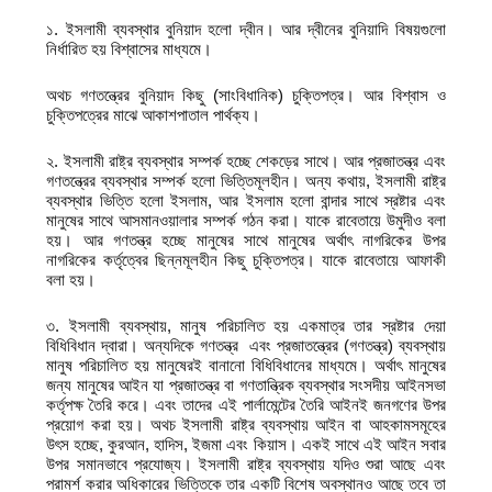
১. ইসলামী ব্যবস্থার বুনিয়াদ হলো দ্বীন। আর দ্বীনের বুনিয়াদি বিষয়গুলো
নির্ধারিত হয় বিশ্বাসের মাধ্যমে।
অথচ গণতন্ত্রের বুনিয়াদ কিছু (সাংবিধানিক) চুক্তিপত্র। আর বিশ্বাস ও
চুক্তিপত্রের মাঝে আকাশপাতাল পার্থক্য।
২. ইসলামী রাষ্ট্র ব্যবস্থার সম্পর্ক হচ্ছে শেকড়ের সাথে। আর প্রজাতন্ত্র এবং
গণতন্ত্রের ব্যবস্থার সম্পর্ক হলো ভিত্তিমূলহীন। অন্য কথায়, ইসলামী রাষ্ট্র
ব্যবস্থার ভিত্তি হলো ইসলাম, আর ইসলাম হলো বান্দার সাথে স্রষ্টার এবং
মানুষের সাথে আসমানওয়ালার সম্পর্ক গঠন করা। যাকে রাবেতায়ে উমুদীও বলা
হয়। আর গণতন্ত্র হচ্ছে মানুষের সাথে মানুষের অর্থাৎ নাগরিকের উপর
নাগরিকের কর্তৃত্বের ছিন্নমূলহীন কিছু চুক্তিপত্র। যাকে রাবেতায়ে আফাকী
বলা হয়।
৩. ইসলামী ব্যবস্থায়, মানুষ পরিচালিত হয় একমাত্র তার স্রষ্টার দেয়া
বিধিবিধান দ্বারা। অন্যদিকে গণতন্ত্র এবং প্রজাতন্ত্রের (গণতন্ত্র) ব্যবস্থায়
মানুষ পরিচালিত হয় মানুষেরই বানানো বিধিবিধানের মাধ্যমে। অর্থাৎ মানুষের
জন্য মানুষের আইন যা প্রজাতন্ত্র বা গণতান্ত্রিক ব্যবস্থার সংসদীয় আইনসভা
কর্তৃপক্ষ তৈরি করে। এবং তাদের এই পার্লামেন্টের তৈরি আইনই জনগণের উপর
প্রয়োগ করা হয়। অথচ ইসলামী রাষ্ট্র ব্যবস্থায় আইন বা আহকামসমূহের
উৎস হচ্ছে, কুরআন, হাদিস, ইজমা এবং কিয়াস। একই সাথে এই আইন সবার
উপর সমানভাবে প্রযোজ্য। ইসলামী রাষ্ট্র ব্যবস্থায় যদিও শুরা আছে এবং
পরামর্শ করার অধিকারের ভিত্তিকে তার একটি বিশেষ অবস্থানও আছে তবে তা