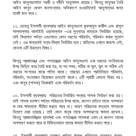
আইন কানুনগুলোতে শরয়ী ও দ্বীনি অনুমোদন রয়েছে। কিন্তু মানুষের তৈরি
আইন কানুন কেবল জনসংখ্যায় অধিকাংশ হওয়াটাকেই আনুগত্যের জন্য
যথেষ্ট মনে করে।
১২. যেহেতু ইসলামী ব্যবস্থার আইন কানুনগুলো কুরআনুল কারীম এবং রাসূল
সাল্লাল্লাহু আলাইহি ওয়াসাল্লাম –এর সুন্নাহর মাধ্যমে নির্ধারিত হয়েছে,
তাই কিয়ামত পর্যন্ত এগুলোতে কোন ধরণের পরিবর্তন, পরিবর্ধন করার সুযোগ
নেই। এর মাধ্যমেই সত্য-মিথ্যা নির্ধারিত হবে। বাতিলের এখানে জায়গা নেই,
কেননা এটি চিরন্তন বিষয়।
কিন্তু প্রজাতন্ত্র এবং গণতন্ত্রের আইন কানুনগুলো এক ধরনের সংবিধানের
উপর ভিত্তি করে তৈরি করা হয়, যা সব সময়, সঠিক না ভুল, ভুল না সঠিক এই
ধরনের সংশয়ের মাঝে পতিত থাকে। তাছাড়া এখানে প্রতিনিয়ত পরিবর্তন,
পরিবর্ধন, সংযোজন বিয়োজন চলতেই থাকে। এটি স্থায়ী কোনো বিষয় নয়।
এবং মানুষ (শাসক) নিজেরাই একে পরিবর্তন করে।
১৩. ইসলামী ব্যবস্থায় শরিয়তের নির্ধারিত পন্থায় শাসক নির্ধারণ করা হয়।
তাই শাসক যতক্ষণ পর্যন্ত শরিয়তের উপর থাকে, জনগণ চাইলে তাকে অপসারণ
বা তার ক্ষমতাকে সীমিত করতে পারে না। কারণ শরিয়তের মাধ্যমে শাসককে
নিয়োগ দেয়া হয়েছে। তাই কোন মানুষ তাকে অপসারণের ক্ষমতা রাখেনা।
কিন্তু প্রজাতান্ত্রিক ব্যবস্থা এবং গণতন্ত্রের শাসকরা এমন যে জনগণ তাদের
অপসারণ করতে পারে বা বিভিন্নভাবে তাদের ক্ষমতা সীমিত করতে পারে।
১৪. ইসলামী ব্যবস্থায় যতক্ষণ পর্যন্ত শাসক শরিয়তের অনুসরণ করেন,