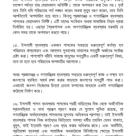
ততক্ষণ পর্যন্ত তার মেয়াদকাল অনির্দিষ্ট। তাকে অপসারণ করা বৈধ নয়। হ্যাঁ
তবে তিনি যদি শরিয়তের শর্ত লঙ্ঘন করেন অথবা মৃত্যু বরণ করেন, তবে তিনি
আপনিতেই অপসারিত হয়ে যাবে। কিন্তু প্রজাতন্ত্র ও গণতান্ত্রিক ব্যবস্থায়
শাসকের মেয়াদকাল নির্দিষ্ট। এটি তাদের সংবিধান অথবা সামাজিক নিয়ম দ্বারা
নির্ধারিত হয়। এছাড়া স্বৈরশাসক এবং অগণতান্ত্রিক ব্যবস্থার তরবারি যে
কোন সময় তাকে অপসারণ করতে পারে।
১৫. ইসলামী ব্যবস্থায় একজন শাসকের সবচেয়ে গুরুত্বপূর্ণ কর্তব্য হল
শরিয়াহহ বাস্তবায়ন এবং আল্লাহ সুবহানাহু তায়ালার সন্তুষ্টি অর্জনের সর্বোচ্চ
চেষ্টা করা। পাশাপাশি দ্বীনি সমাজে মানুষের সন্তুষ্টিও একটি গুরুত্বপূর্ণ বিষয়,
তবে তা হতে হবে শরিয়তের মাপকাঠির আলোকে।
অথচ প্রজাতন্ত্র ও গণতান্ত্রিক ব্যবস্থায় সবচেয়ে গুরুত্বপূর্ণ কাজ ও লক্ষ্য হল
জনগণের ব্যক্তি স্বার্থ রক্ষা করার মাধ্যমে জনগণের সন্তুষ্টি লাভ করা।
এভাবেই জনগণ নিজেদের চিন্তা চেতনা ফলানোর মাধ্যমে একটা গণতান্ত্রিক
কাঠামো নির্মাণ করে।
১৬. ইসলামী শাসন ব্যবস্থায় শাসকের শরয়ী দায়িত্বের দিক থেকে অর্থনৈতিক
স্বাবলম্বিতা ও নানা প্রকল্প গ্রহণ করার যে সুযোগ সুবিধা রয়েছে, তা
গণতান্ত্রিক অর্থব্যবস্থার শাসকদের তুলনায় অধিকতর প্রশস্ত। তাই ইসলামী
ব্যবস্থার শাসক নিজ কর্তব্যের ভিত্তিতে সমস্ত ধর্মীয় তহবিল যেমন যাকাত,
খুমুস, ফাই ইত্যাদি গ্রহণ এবং ব্যয় করার অধিকার রাখে। এবং অর্থনীতি,
প্রতিরক্ষা ব্যবস্থা এবং সামাজিক অবকাঠামো বিনির্মাণের ক্ষেত্রে ইসলামী