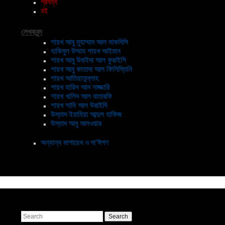
প্রবন্ধ
বই
লেখকবৃন্দ
শায়খ আবু মুহাম্মাদ আল মাকদিসি
হাকিমুল উম্মাহ শায়খ আইমান
শায়খ আবু উবাইদা আল কুরাইশি
শায়খ আবু কাতাদা আল ফিলিস্তিনি
শায়খ আতিয়াতুল্লাহ
শায়খ হারিস আন নাজ্জারি
শায়খ খালিদ আল বাতারফি
শায়খ সামি আল উরাইদি
উস্তাদ ইয়াহিয়া আব্দুল হাফিজ
উস্তাদ আবু আনওয়ার
অন্যান্য মাশায়েখ ও দা’ঈগণ
Search