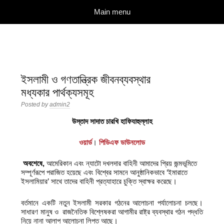
দারুল ইলম
বিশুদ্ধ আকিদা ও নববী মানহাজের দিকে আহ্বানকারী
Skip to content
Main menu
ইসলামী ও গণতান্ত্রিক জীবনব্যবস্থার
মধ্যকার পার্থক্যসমূহ
Posted by
admin2
উস্তাদ সাদাত চারখি হাফিযাহুল্লাহ
ওয়ার্ড
।
পিডিএফ ডাউনলোড
অবশেষে
,
আমেরিকান এবং ন্যাটো দখলদার বাহিনী আমাদের প্রিয় জন্মভূমিতে
সম্পূর্ণরূপে পরাজিত হয়েছে এবং বিশ্বের সামনে আনুষ্ঠানিকভাবে ‘ইমারাতে
ইসলামিয়ার’ সাথে তাদের বাহিনী প্রত্যাহারে চুক্তি স্বাক্ষর করেছে।
বর্তমানে একটি নতুন ইসলামী সরকার গঠনের আলোচনা পর্যালোচনা চলছে।
সাধারণ মানুষ ও রাজনৈতিক বিশ্লেষকরা আগামীর রাষ্ট্র ব্যবস্থার গঠন পদ্ধতি
নিয়ে নানা আলাপ আলোচনা লিপ্ত আছে।