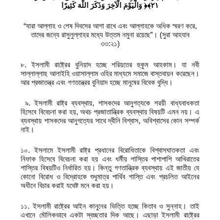
وَالْيَوْمَ الْآخِرَ وَذَكَرَ اللَّهَ كَثِيرًا
‎
﴿٢١﴾‏
“যারা আল্লাহ ও শেষ দিবসের আশা রাখে এবং আল্লাহকে অধিক স্মরণ করে,
তাদের জন্যে রাসুলুল্লাহর মধ্যে উত্তম নমুনা রয়েছে”। (সুরা আহযাব
৩৩:২১)
৮. ইসলামী রাষ্ট্রের বুনিয়াদ হচ্ছে শরিয়তের হুকুম আহকাম। যা নবী
সাল্লাল্লাহু আলাইহি ওয়াসাল্লাম ওহির মাধ্যমে সমাজে বাস্তবায়ন করেছেন।
আর প্রজাতন্ত্র এবং গণতন্ত্রের বুনিয়াদ হচ্ছে মানুষের বিবেক বুদ্ধি।
৯. ইসলামী রাষ্ট্র ব্যবস্থায়, শাসকদের আনুগত্যকে শরয়ী বাধ্যবাধকতা
হিসেবে বিবেচনা করা হয়, অথচ প্রজাতান্ত্রিক ব্যবস্থায় বিষয়টি এমন নয়। এ
ব্যবস্থায় শাসকদের আনুগত্যের সাথে দ্বীনি বিশ্বাস, অবিশ্বাসের কোন সম্পর্ক
নাই।
১০. ইসলামে ইসলামী রাষ্ট্র প্রধানের বিরোধিতাকে বিশ্বাসঘাতকতা এবং
নিফাক হিসেবে বিবেচনা করা হয় এবং ধর্মীয় শাস্তির পাশাপাশি আখিরাতের
শাস্তির বিষয়টিও নির্ধারিত হয়। কিন্তু গণতান্ত্রিক ব্যবস্থায় এই জাতীয় যে
কোনো বিরোধ ও বিদ্রোহকে শুধুমাত্র পার্থিব শাস্তি এবং প্রচলিত আইনের
অধীনে বিচার করাই যথেষ্ট মনে করা হয়।
১১. ইসলামী রাষ্ট্রের আইন কানুনের ভিত্তি হচ্ছে কিতাব ও সুন্নাহ। তাই
এখানে মৌলিকভাবে একটা স্বচ্ছতার দিক আছে। এছাড়া ইসলামী রাষ্ট্রের