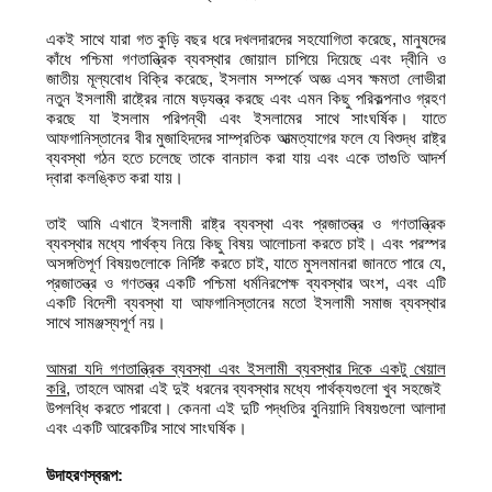
একই সাথে যারা গত কুড়ি বছর ধরে দখলদারদের সহযোগিতা করেছে, মানুষদের
কাঁধে পশ্চিমা গণতান্ত্রিক ব্যবস্থার জোয়াল চাপিয়ে দিয়েছে এবং দ্বীনি ও
জাতীয় মূল্যবোধ বিক্রি করেছে, ইসলাম সম্পর্কে অজ্ঞ এসব ক্ষমতা লোভীরা
নতুন ইসলামী রাষ্ট্রের নামে ষড়যন্ত্র করছে এবং এমন কিছু পরিকল্পনাও গ্রহণ
করছে যা ইসলাম পরিপন্থী এবং ইসলামের সাথে সাংঘর্ষিক। যাতে
আফগানিস্তানের বীর মুজাহিদদের সাম্প্রতিক আত্মত্যাগের ফলে যে বিশুদ্ধ রাষ্ট্র
ব্যবস্থা গঠন হতে চলেছে তাকে বানচাল করা যায় এবং একে তাগুতি আদর্শ
দ্বারা কলঙ্কিত করা যায়।
তাই আমি এখানে ইসলামী রাষ্ট্র ব্যবস্থা এবং প্রজাতন্ত্র ও গণতান্ত্রিক
ব্যবস্থার মধ্যে পার্থক্য নিয়ে কিছু বিষয় আলোচনা করতে চাই। এবং পরস্পর
অসঙ্গতিপূর্ণ বিষয়গুলোকে নির্দিষ্ট করতে চাই, যাতে মুসলমানরা জানতে পারে যে,
প্রজাতন্ত্র ও গণতন্ত্র একটি পশ্চিমা ধর্মনিরপেক্ষ ব্যবস্থার অংশ, এবং এটি
একটি বিদেশী ব্যবস্থা যা আফগানিস্তানের মতো ইসলামী সমাজ ব্যবস্থার
সাথে সামঞ্জস্যপূর্ণ নয়।
আমরা যদি গণতান্ত্রিক ব্যবস্থা এবং ইসলামী ব্যবস্থার দিকে একটু খেয়াল
করি
,
তাহলে আমরা এই দুই ধরনের ব্যবস্থার মধ্যে পার্থক্যগুলো খুব সহজেই
উপলব্ধি করতে পারবো। কেননা এই দুটি পদ্ধতির বুনিয়াদি বিষয়গুলো আলাদা
এবং একটি আরেকটির সাথে সাংঘর্ষিক।
উদাহরণস্বরূপ: