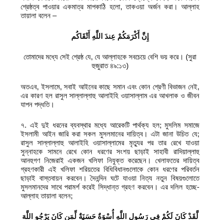
শ্রেষ্ঠত্ব পাওয়ার একমাত্র মাপকাঠি হলো, তাকওয়া অর্জন করা। আল্লাহ
তায়ালা বলেন –
إِنَّ أَکْرَمَکُمْ عِندَ اللَّهِ أَتْقَاکُم
তোমাদের মধ্যে সেই শ্রেষ্ঠ যে, যে আল্লাহকে সবচেয়ে বেশি ভয় করে। (সুরা
হুজুরাত ৪৯:১৩)
অতএব, ইসলামে, সবাই আইনের কাছে সমান এবং কোন শ্রেণী বিভাজন নেই,
এর কারণ হল রাসুল সাল্লাল্লাহু আলাইহি ওয়াসাল্লাম এর আখলাক ও জীবন
যাপন পদ্ধতি।
৭. এই দুই ধরনের ব্যবস্থার মধ্যে আরেকটি পার্থক্য হল; মুসলিম সমাজে
ইসলামী আইন জারি করা সকল মুসলমানের দায়িত্ব। এটা জানা উচিত যে;
রাসুল সাল্লাল্লাহু আলাইহি ওয়াসাল্লামের মৃত্যুর পর তার রেখে যাওয়া
সুন্নাহকে সামনে রেখে কোন ধরণের সংশয় ছাড়াই সাহাবী রাদিয়াল্লাহু
আনহুগণ নিজেরাই একজন খলিফা নিযুক্ত করেছেন। খেলাফতের দায়িত্ব
গ্রহণকারী এই খলিফা শরিয়তের বিধিবিধানগুলোকে কোন ধরণের পরিবর্তন
ছাড়াই বাস্তবায়ন করবেন। দৈনন্দিন ঘটে যাওয়া নিত্য নতুন বিষয়গুলোতে
মুসলমানদের সাথে পরামর্শ করেই সিদ্ধান্ত গ্রহণ করবেন। এর দলিল হচ্ছে-
আল্লাহ তায়ালা বলেন;
لَّقَدْ كَانَ لَكُمْ فِي رَسُولِ اللَّهِ أُسْوَةٌ حَسَنَةٌ لِّمَن كَانَ يَرْجُو اللَّهَ