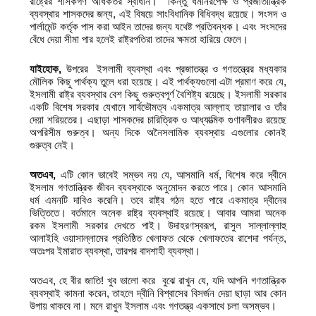
রাষ্ট্রের শাসকগণ অধিকতর স্বাধীন। কিন্তু ধর্মনিরপেক্ষ ও প্রজাতান্ত্রিক
ব্যবস্থার শাসকদের জন্য, এই বিষয়ে সাংবিধানিক বিধিবদ্ধ রয়েছে। সংসদ ও
পার্লামেন্ট কর্তৃক পাস করা আইন তাদের জন্য যথেষ্ট প্রতিবন্ধক। এবং সংসদের
বেঁধে দেয়া সীমা পার হলেই রাষ্ট্রপতিরা তাদের ক্ষমতা হারিয়ে ফেলে।
যাইহোক
,
উপরের ইসলামী ব্যবস্থা এবং প্রজাতন্ত্র ও গণতন্ত্রের মধ্যকার
মৌলিক কিছু পার্থক্য তুলে ধরা হয়েছে। এই পার্থক্যগুলো এটা প্রমাণ করে যে,
ইসলামী রাষ্ট্র ব্যবস্থার বেশ কিছু গুরুত্বপূর্ণ বৈশিষ্ট্য রয়েছে। ইসলামী সরকার
একটি বিশেষ সরকার যেখানে সার্বভৌমত্ব একমাত্র আল্লাহ তায়ালার ও তাঁর
দেয়া শরিয়তের। এছাড়া শাসকদের চারিত্রিক ও আধ্যাত্মিক গুণাবলীরও রয়েছে
অপরিসীম গুরুত্ব। অন্য দিকে অনৈসলামিক ব্যবস্থায় এগুলোর কোনই
গুরুত্ব নেই।
অতএব
,
এটি কোন ভাবেই সম্ভব নয় যে, আসমানি ধর্ম, বিশেষ করে দ্বীনে
ইসলাম গণতান্ত্রিক জীবন ব্যবস্থাকে অনুমোদন করতে পারে। কোন আসমানি
ধর্ম এমনটি দাবিও করেনি। তবে রাষ্ট্র গঠন হতে পারে একমাত্র দ্বীনের
ভিত্তিতে। বর্তমানে অনেক রাষ্ট্র ব্যবস্থাই রয়েছে। আবার আমরা অনেক
রকম ইসলামী সরকার দেখতে পাই। উদাহরণস্বরূপ, রাসুল সাল্লাল্লাহু
আলাইহি ওয়াসাল্লামের প্রতিষ্ঠিত খেলাফত থেকে খেলাফতের রাশেদা পর্যন্ত,
অতঃপর ইমারাত ব্যবস্থা, তারপর বাদশাহী ব্যবস্থা।
অতএব, হে বীর জাতি! খুব ভালো করে বুঝে রাখুন যে, যদি আপনি গণতান্ত্রিক
ব্যবস্থাই কামনা করেন, তাহলে দ্বীনি বিশ্বাসের বিসর্জন দেয়া ছাড়া আর কোন
উপায় থাকবে না। মনে রাখুন ইসলাম এবং গণতন্ত্র একসাথে চলা অসম্ভব।