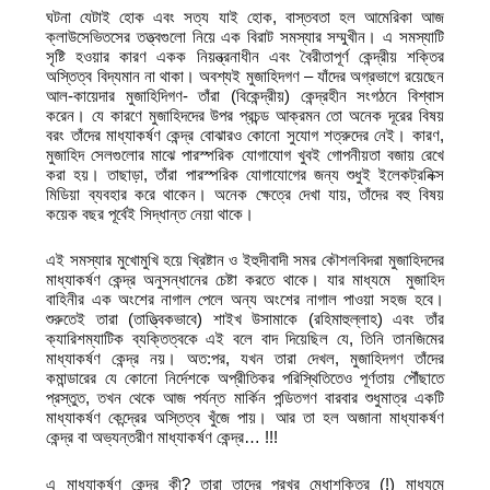
ঘটনা যেটাই হোক এবং সত্য যাই হোক, বাস্তবতা হল আমেরিকা আজ
ক্লাউসেভিতসের তত্ত্বগুলো নিয়ে এক বিরাট সমস্যার সম্মুখীন। এ সমস্যাটি
সৃষ্টি হওয়ার কারণ একক নিয়ন্ত্রনাধীন এবং বৈরীতাপূর্ণ কেন্দ্রীয় শক্তির
অস্তিত্ব বিদ্যমান না থাকা। অবশ্যই মুজাহিদগণ – যাঁদের অগ্রভাগে রয়েছেন
আল-কায়েদার মুজাহিদিগণ- তাঁরা (বিকেন্দ্রীয়) কেন্দ্রহীন সংগঠনে বিশ্বাস
করেন। যে কারণে মুজাহিদদের উপর প্রচন্ড আক্রমন তো অনেক দূরের বিষয়
বরং তাঁদের মাধ্যাকর্ষণ কেন্দ্র বোঝারও কোনো সুযোগ শত্রুদের নেই। কারণ,
মুজাহিদ সেলগুলোর মাঝে পারস্পরিক যোগাযোগ খুবই গোপনীয়তা বজায় রেখে
করা হয়। তাছাড়া, তাঁরা পারস্পরিক যোগাযোগের জন্য শুধুই ইলেকট্রনিক্স
মিডিয়া ব্যবহার করে থাকেন। অনেক ক্ষেত্রে দেখা যায়, তাঁদের বহু বিষয়
কয়েক বছর পূর্বেই সিদ্ধান্ত নেয়া থাকে।
এই সমস্যার মুখোমুখি হয়ে খ্রিষ্টান ও ইহুদীবাদী সমর কৌশলবিদরা মুজাহিদদের
মাধ্যাকর্ষণ কেন্দ্র অনুসন্ধানের চেষ্টা করতে থাকে। যার মাধ্যমে মুজাহিদ
বাহিনীর এক অংশের নাগাল পেলে অন্য অংশের নাগাল পাওয়া সহজ হবে।
শুরুতেই তারা (তাত্ত্বিকভাবে) শাইখ উসামাকে (রহিমাহুল্লাহ) এবং তাঁর
ক্যারিশম্যাটিক ব্যক্তিত্বকে এই বলে বাদ দিয়েছিল যে, তিনি তানজিমের
মাধ্যাকর্ষণ কেন্দ্র নয়। অত:পর, যখন তারা দেখল, মুজাহিদগণ তাঁদের
কমান্ডারের যে কোনো নির্দেশকে অপ্রীতিকর পরিস্থিতিতেও পূর্ণতায় পৌঁছাতে
প্রস্তুত, তখন থেকে আজ পর্যন্ত মার্কিন পন্ডিতগণ বারবার শুধুমাত্র একটি
মাধ্যাকর্ষণ কেন্দ্রের অস্তিত্ব খুঁজে পায়। আর তা হল অজানা মাধ্যাকর্ষণ
কেন্দ্র বা অভ্যন্তরীণ মাধ্যাকর্ষণ কেন্দ্র… !!!
এ মাধ্যাকর্ষণ কেন্দ্র কী? তারা তাদের প্রখর মেধাশক্তির (!) মাধ্যমে