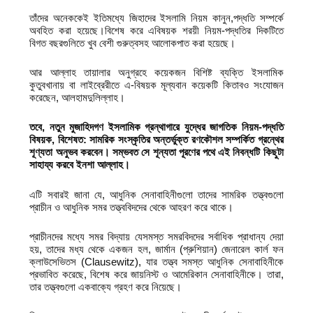
তাঁদের অনেককেই ইতিমধ্যে জিহাদের ইসলামি নিয়ম কানুন,পদ্ধতি সম্পর্কে
অবহিত করা হয়েছে।বিশেষ করে এবিষয়ক শরয়ী নিয়ম-পদ্ধতির দিকটিতে
বিগত বছরগুলিতে খুব বেশী গুরুত্বসহ আলোকপাত করা হয়েছে।
আর আল্লাহ তায়ালার অনুগ্রহে কয়েকজন বিশিষ্ট ব্যক্তি ইসলামিক
কুতুবখানায় বা লাইব্রেরীতে এ-বিষয়ক মূল্যবান কয়েকটি কিতাবও সংযোজন
করেছেন, আলহামদুলিল্লাহ।
তবে, নতুন মুজাহিদগণ ইসলামিক গ্রন্থাগারে যুদ্ধের জাগতিক নিয়ম-পদ্ধতি
বিষয়ক, বিশেষত: সামরিক সংস্কৃতির অন্তর্ভুক্ত রণকৌশল সম্পর্কিত গ্রন্থের
শূণ্যতা অনুভব করবেন। সম্ভবত সে শূন্যতা পূরণের পথে এই নিবন্ধটি কিছুটা
সাহায্য করবে ইনশা আল্লাহ।
এটি সবারই জানা যে, আধুনিক সেনাবাহিনীগুলো তাদের সামরিক তত্ত্বগুলো
প্রাচীন ও আধুনিক সমর তত্ত্ববিদদের থেকে আহরণ করে থাকে।
প্রাচীনদের মধ্যে সমর বিদ্যায় যেসমস্ত সমরবিদদের সর্বাধিক প্রাধান্য দেয়া
হয়, তাদের মধ্য থেকে একজন হল, জার্মান (প্রুশিয়ান) জেনারেল কার্ল ফন
ক্লাউসেভিতস (Clausewitz), যার তত্ত্ব সমস্ত আধুনিক সেনাবাহিনীকে
প্রভাবিত করেছে, বিশেষ করে জায়নিস্ট ও আমেরিকান সেনাবাহিনীকে। তারা,
তার তত্ত্বগুলো একবাক্যে গ্রহণ করে নিয়েছে।