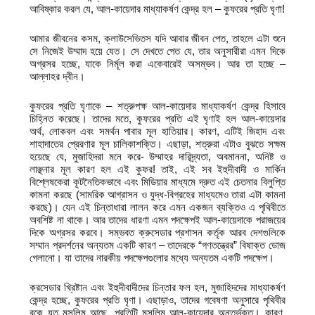
আবিষ্কার করল যে, আল-কায়েদার মাধ্যাকর্ষণ কেন্দ্র হল – কুফরের প্রতি ঘৃণা!
আমার জীবনের কসম, ক্লাউসেভিতস যদি আবার জীবন পেত, তাহলে এটা শুনে
সে নিজেই উম্মাদ হয়ে যেত। সে দেখতে পেত যে, তার অনুসারীরা এমন দিকে
অগ্রসর হচ্ছে, যাকে নির্মূল করা একেবারেই অসম্ভব। আর তা হচ্ছে –
আল্লাহর দ্বীন।
কুফরের প্রতি ঘৃণাকে – শত্রুপক্ষ আল-কায়েদার মাধ্যাকর্ষণ কেন্দ্র হিসাবে
চিহ্নিত করেছে। তাদের মতে, কুফরের প্রতি এই ঘৃণাই হল আল-কায়েদার
অর্থ, লোকবল এবং সমর্থন পাবার মূল হাতিয়ার। কারণ, এটিই জিহাদ এবং
শাহাদাতের প্রেরণার মূল চালিকাশক্তি। এছাড়া, শত্রুরা এটাও বুঝতে সক্ষম
হয়েছে যে, মুজাহিদরা মনে করে- উম্মাহর দারিদ্র্যতা, অবমাননা, অনিষ্ট ও
লাঞ্ছনার মূল কারণ হল এই কুফর! তাই, এই সব ইহুদীবাদী ও মার্কিন
বিশ্লেষকেরা কূটনৈতিকভাবে এবং মিডিয়ার মাধ্যমে দ্রুত এই চেতনার বিলুপ্তি
কামনা করছে (সামরিক আগ্রাসন ও যুদ্ধ-বিগ্রহের মাধ্যমেও তারা এটা কামনা
করছে)। যেন এই চিন্তাধারা লালন করে এমন একজন ব্যক্তিও এ পৃথিবীতে
অবশিষ্ট না থাকে। আর তাদের ধারণা এমন পদক্ষেপই আল-কায়েদাকে পরাজয়ের
দিকে অগ্রসর করবে। সম্ভবত ক্রুসেডার প্রশাসন কর্তৃক আরব দেশগুলিকে
সম্মান প্রদর্শনের অন্যতম একটি কারণ – তাদেরকে “গণতন্ত্রের” বিষাক্ত ডোজ
গেলানো। যা তাদের নারকীয় পদক্ষেপগুলোর মধ্যে অন্যতম একটি পদক্ষেপ।
ক্রসেডার খ্রিষ্টান এবং ইহুদীবাদীদের চিন্তার ফল হল, মুজাহিদদের মাধ্যাকর্ষণ
কেন্দ্র হচ্ছে, কুফরের প্রতি ঘৃণা। এছাড়াও, তাদের গবেষণা অনুসারে পৃথিবীর
বুকে যত মুসলিম আছে, প্রতিটি মুসলিম আল-কায়েদার অন্তুর্ভুক্ত। কারণ,