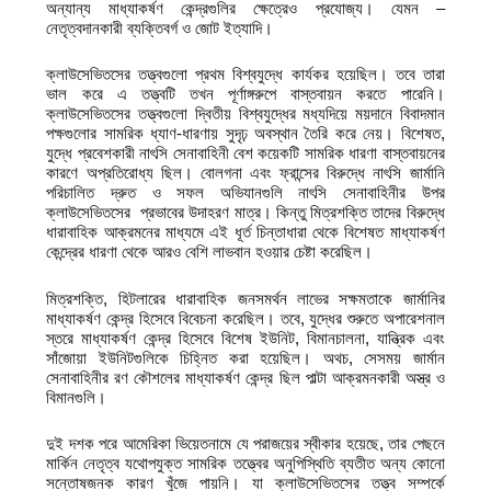
অন্যান্য মাধ্যাকর্ষণ কেন্দ্রগুলির ক্ষেত্রেও প্রযোজ্য। যেমন –
নেতৃত্বদানকারী ব্যক্তিবর্গ ও জোট ইত্যাদি।
ক্লাউসেভিতসের তত্ত্বগুলো প্রথম বিশ্বযুদ্ধে কার্যকর হয়েছিল। তবে তারা
ভাল করে এ তত্ত্বটি তখন পূর্ণাঙ্গরুপে বাস্তবায়ন করতে পারেনি।
ক্লাউসেভিতসের তত্ত্বগুলো দ্বিতীয় বিশ্বযুদ্ধের মধ্যদিয়ে ময়দানে বিবাদমান
পক্ষগুলোর সামরিক ধ্যাণ-ধারণায় সুদৃঢ় অবস্থান তৈরি করে নেয়। বিশেষত,
যুদ্ধে প্রবেশকারী নাৎসি সেনাবাহিনী বেশ কয়েকটি সামরিক ধারণা বাস্তবায়নের
কারণে অপ্রতিরোধ্য ছিল। বোলগনা এবং ফ্রান্সের বিরুদ্ধে নাৎসি জার্মানি
পরিচালিত দ্রুত ও সফল অভিযানগুলি নাৎসি সেনাবাহিনীর উপর
ক্লাউসেভিতসের প্রভাবের উদাহরণ মাত্র। কিন্তু মিত্রশক্তি তাদের বিরুদ্ধে
ধারাবাহিক আক্রমনের মাধ্যমে এই ধূর্ত চিন্তাধারা থেকে বিশেষত মাধ্যাকর্ষণ
কেন্দ্রের ধারণা থেকে আরও বেশি লাভবান হওয়ার চেষ্টা করেছিল।
মিত্রশক্তি, হিটলারের ধারাবাহিক জনসমর্থন লাভের সক্ষমতাকে জার্মানির
মাধ্যাকর্ষণ কেন্দ্র হিসেবে বিবেচনা করেছিল। তবে, যুদ্ধের শুরুতে অপারেশনাল
স্তরে মাধ্যাকর্ষণ কেন্দ্র হিসেবে বিশেষ ইউনিট, বিমানচালনা, যান্ত্রিক এবং
সাঁজোয়া ইউনিটগুলিকে চিহ্নিত করা হয়েছিল। অথচ, সেসময় জার্মান
সেনাবাহিনীর রণ কৌশলের মাধ্যাকর্ষণ কেন্দ্র ছিল পাল্টা আক্রমনকারী অস্ত্র ও
বিমানগুলি।
দুই দশক পরে আমেরিকা ভিয়েতনামে যে পরাজয়ের স্বীকার হয়েছে, তার পেছনে
মার্কিন নেতৃত্ব যথোপযুক্ত সামরিক তত্ত্বের অনুপিস্থিতি ব্যতীত অন্য কোনো
সন্তোষজনক কারণ খুঁজে পায়নি। যা ক্লাউসেভিতসের তত্ত্ব সম্পর্কে