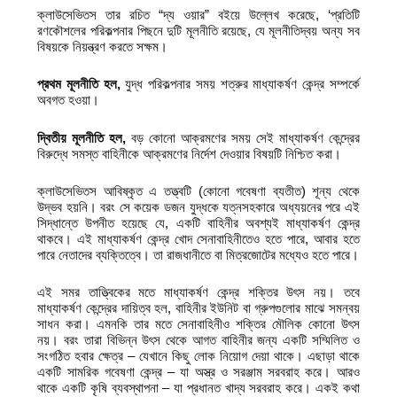
ক্লাউসেভিতস তার রচিত “দ্য ওয়ার” বইয়ে উল্লেখ করেছে, ‘প্রতিটি
রণকৌশলের পরিকল্পনার পিছনে দুটি মূলনীতি রয়েছে, যে মূলনীতিদ্বয় অন্য সব
বিষয়কে নিয়ন্ত্রণ করতে সক্ষম।
প্রথম মূলনীতি হল
,
যুদ্ধ পরিকল্পনার সময় শত্রুর মাধ্যাকর্ষণ কেন্দ্র সম্পর্কে
অবগত হওয়া।
দ্বিতীয় মূলনীতি হল
,
বড় কোনো আক্রমণের সময় সেই মাধ্যাকর্ষণ কেন্দ্রের
বিরুদ্ধে সমস্ত বাহিনীকে আক্রমণের নির্দেশ দেওয়ার বিষয়টি নিশ্চিত করা।
ক্লাউসেভিতস আবিষ্কৃত এ তত্ত্বটি (কোনো গবেষণা ব্যতীত) শূন্য থেকে
উদ্ভব হয়নি। বরং সে কয়েক ডজন যুদ্ধকে যত্নসহকারে অধ্যয়নের পরে এই
সিদ্ধান্তে উপনীত হয়েছে যে, একটি বাহিনীর অবশ্যই মাধ্যাকর্ষণ কেন্দ্র
থাকবে। এই মাধ্যাকর্ষণ কেন্দ্র খোদ সেনাবাহিনীতেও হতে পারে, আবার হতে
পারে নেতাদের ব্যক্তিত্বে। তা রাজধানীতে বা মিত্রজোটের মধ্যেও হতে পারে।
এই সমর তাত্ত্বিকের মতে মাধ্যাকর্ষণ কেন্দ্র শক্তির উৎস নয়। তবে
মাধ্যাকর্ষণ কেন্দ্রের দায়িত্ব হল, বাহিনীর ইউনিট বা গ্রুপগুলোর মাঝে সমন্বয়
সাধন করা। এমনকি তার মতে সেনাবাহিনীও শক্তির মৌলিক কোনো উৎস
নয়। বরং তারা বিভিন্ন উৎস থেকে আগত বাহিনীর জন্য একটি সম্মিলিত ও
সংগঠিত হবার ক্ষেত্র – যেখানে কিছু লোক নিয়োগ দেয়া থাকে। এছাড়া থাকে
একটি সামরিক গবেষণা কেন্দ্র – যা অস্ত্র ও সরঞ্জাম সরবরাহ করে। আরও
থাকে একটি কৃষি ব্যবস্থাপনা – যা প্রধানত খাদ্য সরবরাহ করে। একই কথা