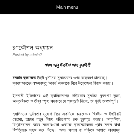
দারুল ইলম
বিশুদ্ধ আকিদা ও নববী মানহাজের দিকে আহ্বানকারী
Skip to content
Main menu
রণকৌশল অধ্যায়ন
Posted by
admin2
শায়খ আবু
উবাইদা
আল
কুরাইশী
চলমান ক্রুসেডে
ইহুদী খৃস্টানরা মুসলিমদের ওপর আক্রমণ চালাচ্ছে।
ক্রুসেডারদের লক্ষ্যবস্তু ‘আরব’ অঞ্চলকে ঘিরে উত্তেজনা বিরাজ করছে।
ইসলামী ইতিহাসের এই ক্রান্তিলগ্নে সত্যিকার মুসলিম যুবকগণ দৃঢ়তা,
আন্তরিকতা ও তীব্র স্পৃহা সহকারে যে প্রস্তুতি নিচ্ছে, তা খুবই তাৎপর্যপূর্ণ।
মুসলিমদের দুর্বলতার সুযোগ নিয়ে একদিকে ক্রুসেডার খ্রিষ্টান ও ইহুদীবাদী
নেতারা, তাদের নতুন বিজয় পরিকল্পনার ছক চূড়ান্ত করছে। অন্যদিকে,
বিশ্বাসঘাতক আরব সরকারগুলো একাজে ক্রুসেডারদের প্রায় সকল বাধা-
বিপত্তিকে সহজ করে দিচ্ছে। অথচ ক্ষমতা বা শক্তির আপাত ভারসাম্য