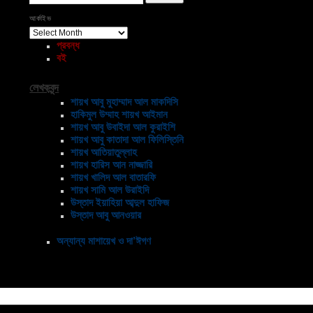
আর্কাইভ
আর্কাইভ
প্রবন্ধ
বই
লেখকবৃন্দ
শায়খ আবু মুহাম্মাদ আল মাকদিসি
হাকিমুল উম্মাহ শায়খ আইমান
শায়খ আবু উবাইদা আল কুরাইশি
শায়খ আবু কাতাদা আল ফিলিস্তিনি
শায়খ আতিয়াতুল্লাহ
শায়খ হারিস আন নাজ্জারি
শায়খ খালিদ আল বাতারফি
শায়খ সামি আল উরাইদি
উস্তাদ ইয়াহিয়া আব্দুল হাফিজ
উস্তাদ আবু আনওয়ার
অন্যান্য মাশায়েখ ও দা’ঈগণ