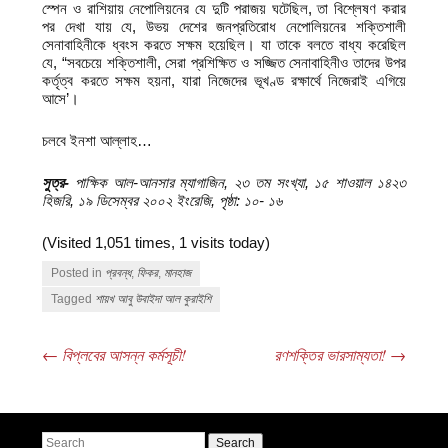
স্পেন ও রাশিয়ায় নেপোলিয়নের যে দুটি পরাজয় ঘটেছিল, তা বিশ্লেষণ করার
পর দেখা যায় যে, উভয় দেশের জনপ্রতিরোধ নেপোলিয়নের শক্তিশালী
সেনাবাহিনীকে ধ্বংস করতে সক্ষম হয়েছিল। যা তাকে বলতে বাধ্য করেছিল
যে, “সবচেয়ে শক্তিশালী, সেরা প্রশিক্ষিত ও সজ্জিত সেনাবাহিনীও তাদের উপর
কর্তৃত্ব করতে সক্ষম হয়না, যারা নিজেদের ভূখণ্ড রক্ষার্থে নিজেরাই এগিয়ে
আসে’।
চলবে ইনশা আল্লাহ…
সুত্র-
পাক্ষিক আল-আনসার ম্যাগাজিন, ২৩ তম সংখ্যা, ১৫ শাওয়াল ১৪২৩
হিজরি, ১৯ ডিসেম্বর ২০০২ ইংরেজি, পৃষ্ঠা: ১০- ১৬
(Visited 1,051 times, 1 visits today)
Posted in
প্রবন্ধ
,
ফিকর
,
মানহাজ
Tagged
শায়খ আবু উবাইদা আল কুরাইশি
←
বিপ্লবের আসন্ন কর্মসূচী!
রণশক্তির ভারসাম্যতা!
→
Post navigation
Search