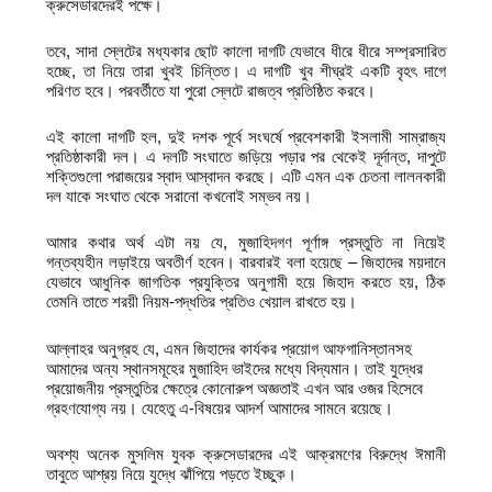
ক্রুসেডারদেরই পক্ষে।
তবে, সাদা স্লেটের মধ্যকার ছোট কালো দাগটি যেভাবে ধীরে ধীরে সম্প্রসারিত
হচ্ছে, তা নিয়ে তারা খুবই চিন্তিত। এ দাগটি খুব শীঘ্রই একটি বৃহৎ দাগে
পরিণত হবে। পরবর্তীতে যা পুরো স্লেটে রাজত্ব প্রতিষ্ঠিত করবে।
এই কালো দাগটি হল, দুই দশক পূর্বে সংঘর্ষে প্রবেশকারী ইসলামী সাম্রাজ্য
প্রতিষ্ঠাকারী দল। এ দলটি সংঘাতে জড়িয়ে পড়ার পর থেকেই দূর্দান্ত, দাপুটে
শক্তিগুলো পরাজয়ের স্বাদ আস্বাদন করছে। এটি এমন এক চেতনা লালনকারী
দল যাকে সংঘাত থেকে সরানো কখনোই সম্ভব নয়।
আমার কথার অর্থ এটা নয় যে, মুজাহিদগণ পূর্ণাঙ্গ প্রস্তুতি না নিয়েই
গন্তব্যহীন লড়াইয়ে অবতীর্ণ হবেন। বারবারই বলা হয়েছে – জিহাদের ময়দানে
যেভাবে আধুনিক জাগতিক প্রযুক্তির অনুগামী হয়ে জিহাদ করতে হয়, ঠিক
তেমনি তাতে শরয়ী নিয়ম-পদ্ধতির প্রতিও খেয়াল রাখতে হয়।
আল্লাহর অনুগ্রহ যে, এমন জিহাদের কার্যকর প্রয়োগ আফগানিস্তানসহ
আমাদের অন্য স্থানসমূহের মুজাহিদ ভাইদের মধ্যে বিদ্যমান। তাই যুদ্ধের
প্রয়োজনীয় প্রস্তুতির ক্ষেত্রে কোনোরুপ অজ্ঞতাই এখন আর ওজর হিসেবে
গ্রহণযোগ্য নয়। যেহেতু এ-বিষয়ের আদর্শ আমাদের সামনে রয়েছে।
অবশ্য অনেক মুসলিম যুবক ক্রুসেডারদের এই আক্রমণের বিরুদ্ধে ঈমানী
তাবুতে আশ্রয় নিয়ে যুদ্ধে ঝাঁপিয়ে পড়তে ইচ্ছুক।