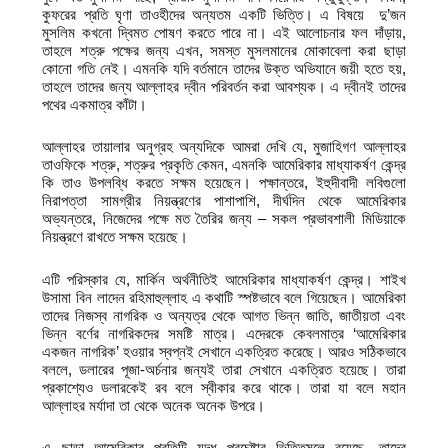
কুফরের প্রতি ঘৃণা তাওহীদের অন্যতম একটি ভিত্তি। এ বিষয়ে দু’জন
মুসলিম কখনো দ্বিমত পোষণ করতে পারে না। এই আলোচনার ফল দাঁড়ায়,
তাহলে শত্রু পক্ষের জন্য এখন, সমস্ত মুসলমানের মোকাবেলা করা ছাড়া
কোনো গতি নেই। এমনকি যদি বর্তমানে তাদের উক্ত অভিযানে জয়ী হতে হয়,
তাহলে তাদের জন্য আল্লাহর দ্বীন পরিবর্তন করা আবশ্যক। এ দ্বীনই তাদের
পথের একমাত্র কাঁটা।
আল্লাহর তায়ালার অনুগ্রহ অন্যদিকে আমরা দেখি যে, মুজাহিগণ আল্লাহর
তাওফিকে শত্রু, শত্রুর প্রকৃতি কেমন, এমনকি আমেরিকার মাধ্যাকর্ষণ কেন্দ্র
কি তাও উপলব্ধি করতে সক্ষম হয়েছেন। পক্ষান্তরে, ইহুদীবাদী লবিগুলো
নিরাপত্তা সামগ্রীর নিয়ন্ত্রণের পাশাপাশি, দীর্ঘদিন থেকে আমেরিকার
অভ্যন্তরে, নিজেদের পক্ষে মত তৈরির জন্য – সকল প্রভাবশালী মিডিয়াকে
নিয়ন্ত্রণে রাখতে সক্ষম হয়েছে।
এটি পরিস্কার যে, মার্কিন অর্থনীতিই আমেরিকার মাধ্যাকর্ষণ কেন্দ্র। শাইখ
উসামা বিন লাদেন রহিমাহুল্লাহ এ কথাটি স্পষ্টভাবে বলে গিয়েছেন। আমেরিকা
তাদের নিজস্ব নাগরিক ও অন্যত্র থেকে আগত ভিন্ন জাতি, জাতীয়তা এবং
ভিন্ন বর্ণের নাগরিকদের সমষ্টি মাত্র। এদেরকে কেবলমাত্র ‘আমেরিকার
একজন নাগরিক’ হওয়ার স্বপ্নই সেখানে একত্রিত করেছে। আরও সঠিকভাবে
বললে, ডলারের পূজা-অর্চনার জন্যই তারা সেখানে একত্রিত হয়েছে। তারা
প্রকাশ্যেও ডলারকেই রব বলে স্বীকার করে থাকে। তারা যা বলে মহান
আল্লাহর মর্যাদা তা থেকে অনেক অনেক উপরে।
এ ছাড়া আমেরিকার প্রতিটি যুদ্ধ প্রচেষ্টার ভিত্তিমূলে রয়েছে, তাদের