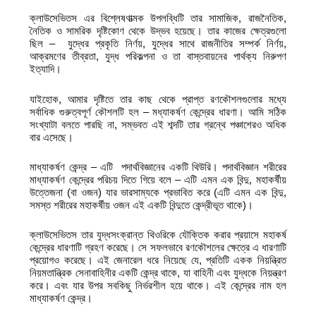
ক্লাউসেভিতস এর বিশ্লেষণাত্মক উপলব্ধিটি তার সামাজিক, রাজনৈতিক,
নৈতিক ও সামরিক দৃষ্টিকোণ থেকে উদ্ভব হয়েছে। তার কাজের ক্ষেত্রগুলো
ছিল – যুদ্ধের প্রকৃতি নির্ণয়, যুদ্ধের সাথে রাজনীতির সম্পর্ক নির্ণয়,
আক্রমণের তীব্রতা, যুদ্ধ পরিকল্পনা ও তা বাস্তবায়নের পার্থক্য নিরুপণ
ইত্যাদি।
যাইহোক, আমার দৃষ্টিতে তার কাছ থেকে প্রাপ্ত রণকৌশলগুলোর মধ্যে
সর্বাধিক গুরুত্বপূর্ণ কৌশলটি হল – মধ্যাকর্ষণ কেন্দ্রের ধারণা। আমি সঠিক
সংখ্যাটা বলতে পারছি না, সম্ভবত এই শব্দটি তার গ্রন্থে পঞ্চাশেরও অধিক
বার এসেছে।
মাধ্যাকর্ষণ কেন্দ্র – এটি পদার্থবিজ্ঞানের একটি থিউরি। পদার্থবিজ্ঞান শরীরের
মাধ্যাকর্ষণ কেন্দ্রের পরিচয় দিতে গিয়ে বলে – এটি এমন এক বিন্দু, মহাকর্ষীয়
উত্তেজনা (বা ওজন) যার ভারসাম্যকে প্রভাবিত করে (এটি এমন এক বিন্দু,
সমস্ত শরীরের মহাকর্ষীয় ওজন এই একটি বিন্দুতে কেন্দ্রীভূত থাকে)।
ক্লাউসেভিতস তার যুদ্ধসংক্রান্ত থিওরিকে যৌক্তিক করার প্রয়াসে মহাকর্ষ
কেন্দ্রের ধারণাটি গ্রহণ করেছে। সে সফলভাবে রণকৌশলের ক্ষেত্রে এ ধারণাটি
প্রয়োগও করেছে। এই জেনারেল ধরে নিয়েছে যে, প্রতিটি একক নিয়ন্ত্রিত
নিয়মতান্ত্রিক সেনাবাহিনীর একটি কেন্দ্র থাকে, যা বাহিনী এবং যুদ্ধকে নিয়ন্ত্রণ
করে। এবং যার উপর সবকিছু নির্ভরশীল হয়ে থাকে। এই কেন্দ্রের নাম হল
মাধ্যাকর্ষণ কেন্দ্র।