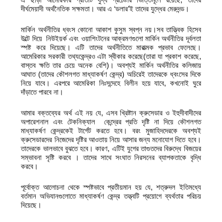
দীর্ঘমেয়াদী অর্থনৈতিক সক্ষমতা। আর এ ‘ডলার’ই তাদের যুদ্ধের মেরুদন্ড।
মার্কিন অর্থনীতির ধ্বংস কোনো আকাশ কুসুম স্বপ্ন নয়।সব তাত্ত্বিক হিসেব
উল্টে দিয়ে নিউইয়র্ক এবং ওয়াশিংটনের আক্রমণগুলো মার্কিন অর্থনীতির দূর্বলতা
স্পষ্ট করে দিয়েছে। এটি তাদের অর্থনীতিতে মারাত্মক প্রভাব ফেলেছে।
আমেরিকার সরকারী তথ্যকেন্দ্রও এটা স্বীকার করেছে(তারা যা প্রকাশ করেছে,
বাস্তব ক্ষতি তার চেয়ে অনেক বেশি)। অবশ্যই মার্কিন অর্থনীতির কলিজায়
আঘাত (তাদের কৌশলগত মাধ্যাকর্ষণ কেন্দ্র) অচিরেই তাদেরকে ধ্বংসের দিকে
নিয়ে যাবে। এরপরে আমেরিকা নিঃসন্দেহে বিলীন হয়ে যাবে, কখনোই ঘুরে
দাঁড়াতে পারবে না।
আমার বক্তব্যের অর্থ এই নয় যে, এসব খ্রিষ্টান ক্রুসেডার ও ইহুদীবাদীদের
অপারেশনাল এবং টেকনিক্যাল কেন্দ্রের প্রতি দৃষ্টি না দিয়ে কৌশলগত
মাধ্যাকর্ষণ কেন্দ্রকেই টার্গেট করতে হবে। বরং মুজাহিদদেরকে অবশ্যই
ক্রুসেডারদের নিজেদের দৃষ্টির আওতায় নিয়ে আসার জন্য মনোযোগ দিতে হবে।
তাদেরকে ভালভাবে বুঝতে হবে। কারণ, এটিই যুগের তাগুতদের বিরুদ্ধে বিজয়ের
সম্ভাবনা সৃষ্টি করবে । তাদের সাথে সংঘাত নিরসনের ব্যাপকতাকে বৃদ্ধি
করবে।
পূর্বোক্ত আলোচনা থেকে স্পষ্টভাবে প্রতীয়মান হয় যে, শত্রুদল ইতিমধ্যে
বর্তমান অভিযানগুলোতে মাধ্যাকর্ষণ কেন্দ্র তত্ত্বটি প্রয়োগে ব্যর্থতার পরিচয়
দিয়েছে।