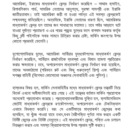
আমেরিকা, ইরাকের মাধ্যাকর্ষণ কেন্দ্র নির্ধারণ করেছিল – সাদ্দাম হুসাইন,
রিপাবলিকান গার্ড, সামরিক নেতাদের আনুগত্য, সুরক্ষা সামগ্রী এবং ইরাকি
জাতীয়তাবাদ। তাই আমেরিকা জয়ী না হওয়া পর্যন্ত এই সমস্ত কেন্দ্রকেই
লক্ষ্যবস্তু বানিয়েছিল। অন্যদিকে, ইরাকি নেতাদের ধারণা ছিল, আমেরিকার
মাধ্যাকর্ষণ কেন্দ্র হল তাদের জন সাধারণের মতামত। তবে পর্দার আড়ালে ঘটে
যাওয়া দূর্দান্ত প্রতারণা ও এর পরের প্রচন্ড যুদ্ধের ফলে বাগদাদ সরকার কর্তৃক
কিছু বন্দী পাইলটকে সবার সামনে চিত্রিত করার চেষ্টা, মার্কিন জনগণের উপর
কোনো প্রভাবই ফেলেনি।
যুগোশ্লোভিয়ার যুদ্ধে, আমেরিকা সার্বিয়ার যুদ্ধকৌশলের মাধ্যাকর্ষণ কেন্দ্র
নির্ধারণ করেছিল, সার্বিয়ান রাজনৈতিক ব্যবস্থা এবং বিমান হামলা প্রতিরোধ
করার ক্ষমতাকে। তবে, অপারেশনাল মাধ্যাকর্ষণ কেন্দ্র নির্ধারণ করা হয়েছিল,
তাদের অবকাঠামো (পরিবহন রুট এবং কিছু গুরুত্বপূর্ণ শিল্প) এবং সার্বিয়ান
সশস্ত্র বাহিনী (বিশেষত কোসোভো অঞ্চলের সেনাবাহিনী এবং পুলিশ)।
হাস্যকর বিষয় হল, মার্কিন সেনাবাহিনীর মধ্যে মাধ্যাকর্ষণ কেন্দ্র তত্ত্বটি নিয়ে
বিতর্ক এখনো অমীমাংসিতই রয়ে গেছে। এই তত্ত্বের বর্তমান মার্কিন প্রয়োগকে
অনেকেই প্রত্যাখান করেছে। প্রত্যাখ্যানকারীদের যুক্তি হল, ক্লাউসেভিতস
মোটেই মাধ্যাকর্ষণ কেন্দ্রকে রণকৌশলগত, অপারেশনাল এবং টেকনিক্যাল
এভাবে বিভক্ত করেনি। বরং সে একটিমাত্র মাধ্যাকর্ষণ কেন্দ্রের কথা
বলেছিল, যা খুঁজে পাওয়া যাবে তখন,যখন বৈরীশক্তি পূর্ণতা লাভ করবে একটি
নির্দিষ্ট কেন্দ্রে এবং নিদিষ্ট নেতৃত্বে। এই মাধ্যাকর্ষণ কেন্দ্র, শক্তি এবং চলাচল
নিয়ন্ত্রণ করবে এবং সমস্ত ক্রিয়াকলাপের উপর প্রভাব সৃষ্টি করবে।