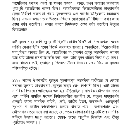
আমেরিকার যথাযথ ধারণা না থাকার প্রমাণ। অথচ, তখন ক্ষমতার ভারসাম্য
পুরোপুরি আমেরিকার পক্ষেই ছিল। আমেরিকানরা ভিয়েতনামীদের মাধ্যাকর্ষণ
কেন্দ্র নির্ধারণ করতে না পারায় যুদ্ধক্ষেত্রে এক ধরণের অস্থিরতায় নিমজ্জিত
ছিল। এজন্য কখনো তারা উত্তর-দক্ষিণের যোগাযোগ রুট বিচ্ছিন্ন করার জন্য
বোমা বর্ষন করেছিল। আবার কখনো নির্মমভাবে বোমা বর্ষন করেছিল উত্তর
ভিয়েতনামে।
এই যুদ্ধে মাধ্যাকর্ষণ কেন্দ্র কী ছিল? কোথায় ছিল? তা নিয়ে এখনও অবধি
মার্কিন সেনাবাহিনীর মধ্যে বিতর্ক অব্যাহত রয়েছে। অন্যদিকে, ভিয়েতনামীরা
সম্পূর্ণরুপে অবগত ছিল যে, আমেরিকার মাধ্যাকর্ষণ কেন্দ্র আমেরিকার জনগণ
আর তাই তাদের জনগণের ক্ষতি করা গেলে, তারা যুদ্ধ থামিয়ে দিতে বাধ্য হবে।
এবং বাস্তবে তাই হয়েছিল। ভিয়েতনামীদের বিজয়ের মধ্য দিয়ে এ যুদ্ধের
পরিসমাপ্তি ঘটেছে।
১৯৯১ সালের উপসাগরীয় যুদ্ধের সূচনালগ্নে আমেরিকা অতীতের যে কোনো
সময়ের তুলনায় মাধ্যাকর্ষণ কেন্দ্রের তত্ত্বে বেশি বিশ্বাসী ছিল। এটি তাদের
সামরিক বিশ্বাসের অবিচ্ছেদ্য অঙ্গ হয়ে দাঁড়িয়েছিল। সামরিক কৌশলগত স্তরে
এসে মার্কিন সামরিক মতাদর্শ নির্ধারণকারীরা বলেছিল যে, শত্রুর মাধ্যাকর্ষণ
কেন্দ্রটি তাদের সামরিক বাহিনী, জোট, জাতীয় ইচ্ছা, জনসমর্থন, গুরুত্বপূর্ণ
স্থাপনা বা জাতীয় রণকৌশলের ভিতরে থাকতে পারে। অপারেশনাল এবং
কৌশলগত স্তরে এসে বলা হয়েছে যে, শত্রুর মাধ্যাকর্ষণ কেন্দ্রটি তার সামরিক
শক্তির উৎসের মধ্যে রয়েছে। যেমন- তাদের আধুনিক ডিভাইস এবং তীব্র
প্রতিরোধ ক্ষমতা।।