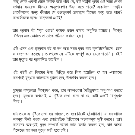
কিছু লোক একথা জেনে অবাক হতে পারে যে, দুই শতাব্দী পূর্বের এই সমর লেখক
বর্তমান সময়েও কীভাবে অনুপ্রেরণার উৎস হতে পারে? একবিংশ শতাব্দীর
রণকৌশলের জন্য কীভাবে সে গুরুত্বপর্ণ রেফারেন্স হিসেবে গণ্য হতে পারে?
আশ্চর্যজনক হলেও বাস্তবতা এটিই!
তার প্রধান বই “দ্যা ওয়ার” কয়েক ডজন ভাষায় অনূদিত হয়েছে। বিশ্বের
বিভিন্ন একাডেমিতে তা থেকে পাঠদান করানো হয়।
এটি এমন এক মূল্যবান বই যা দশ বছর সময় ব্যয় করে ক্লাউসেভিতস রচনা
ও সংশোধন করেছে। তারপরেও সে এটিকে সম্পূর্ণ করে যেতে পারেনি। বইটি
তার মৃত্যুর পর প্রকাশিত হয়েছিল।
এই বইটি যে বিষয়ের উপর ভিত্তি করে লিখা হয়েছিল তা হল -আমাদের
অবশ্যই যুদ্ধকে ভালভাবে বুঝতে হবে, উপলব্ধি করতে হবে।
যুদ্ধের বাস্তবতা বিশ্লেষণ করে, তার লক্ষণগুলো বৈচিত্র্যসহ অনুধাবণ করতে
হবে। যুদ্ধকে কখনোই এ দৃষ্টিতে দেখা যাবে না যে, এটা একটি বিশৃঙ্খল
বিষয়।
যদি তাকে এ দৃষ্টিতে দেখা হয় তাহলে, তা হবে নিরেট হঠকারিতা। যা স্বাভাবিক
অবস্থা বিনষ্ট করবে এবং রাজনৈতিক ইতিহাসে অচলাবস্থা সৃষ্টি করবে। তাই
আমাদের অবশ্যই যুদ্ধ সম্পর্কে ভালো জ্ঞান অর্জন করতে হবে, যদি আমরা
নিজেদের মত করে যুদ্ধে জয়ী হতে চাই।