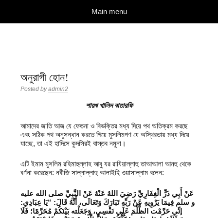
দারুল ইলম
বিশুদ্ধ আকিদা ও নববী মানহাজের দিকে আহ্বানকারী
Skip to content
Main menu
অনুরাগী হোন!
Posted by
admin2
শায়খ খালিদ বাতারফি
আমাদের জাতি আজ যে ফেতনা ও বিভক্তির মধ্য দিয়ে পথ অতিক্রম করছে
এবং সঠিক পথ অনুসন্ধান করতে গিয়ে মুসলিমগণ যে অস্থিরতায় মধ্য দিয়ে
যাচ্ছে, তা এই হাদিসে কুদসিরই বাস্তব নমুনা।
এটি ইমাম মুসলিম রহিমাহুল্লাহ আবু যর রাযিয়াল্লাহু তাআআলা আনহু থেকে
বর্ণনা করেছেন: নবীজি সাল্লাল্লাহু আলাইহি ওয়াসাল্লাম বলেন:
عَنْ أَبِي ذَرٍّ الْغِفَارِيِّ رَضِيَ اللهُ عَنْهُ عَنْ النَّبِيِّ صلى الله عليه
و سلم فِيمَا يَرْوِيهِ عَنْ رَبِّهِ تَبَارَكَ وَتَعَالَى، أَنَّهُ قَالَ: “يَا عِبَادِي:
إنِّي حَرَّمْت الظُّلْمَ عَلَى نَفْسِي، وَجَعَلْته بَيْنَكُمْ مُحَرَّمًا؛ فَلَا