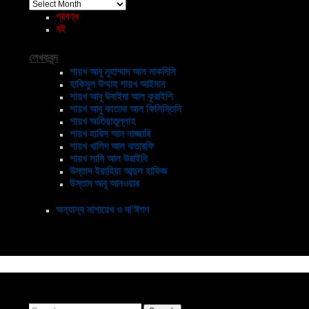
আর্কাইভ
প্রবন্ধ
বই
লেখকবৃন্দ
শায়খ আবু মুহাম্মাদ আল মাকদিসি
হাকিমুল উম্মাহ শায়খ আইমান
শায়খ আবু উবাইদা আল কুরাইশি
শায়খ আবু কাতাদা আল ফিলিস্তিনি
শায়খ আতিয়াতুল্লাহ
শায়খ হারিস আন নাজ্জারি
শায়খ খালিদ আল বাতারফি
শায়খ সামি আল উরাইদি
উস্তাদ ইয়াহিয়া আব্দুল হাফিজ
উস্তাদ আবু আনওয়ার
অন্যান্য মাশায়েখ ও দা’ঈগণ
Search