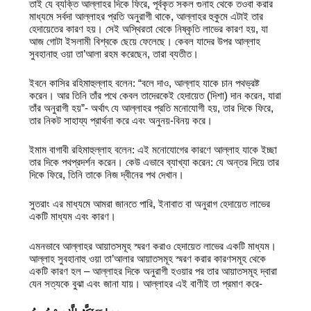
তাই যে ব্যক্তি আল্লাহর দিকে ফিরে, পূর্বকৃত সকল গুনাহ থেকে তওবা করার
মাধ্যমে সর্বদা আল্লাহর প্রতি অনুরাগী থাকে, আল্লাহর হুকুমে এটাই তার
হেদায়েতের কারণ হয়। সেই অস্থিরতা থেকে নিষ্কৃতি লাভের কারণ হয়, যা
আজ গোটা ইসলামী বিশ্বকে ছেয়ে ফেলেছে। কেবল যাদের উপর আল্লাহ
সুবহানাহু ওয়া তা’আলা রহম করেছেন, তারা ব্যতীত।
ইবনে কাসির রহিমাহুল্লাহ বলেন: “বলে দাও, আল্লাহ যাকে চান পথভ্রষ্ট
করেন। আর তিনি তাঁর পথে কেবল তাদেরকেই হেদায়েত (দিশা) দান করেন, যারা
তাঁর অনুরাগী হয়”- অর্থাৎ যে আল্লাহর প্রতি মনোযোগী হয়, তার দিকে ফিরে,
তার নিকট সাহায্য প্রার্থনা করে এবং অনুনয়-বিনয় করে।
ইমাম বাগাবী রহিমাহুল্লাহ বলেন: এই মনোযোগের কারণে আল্লাহ যাকে ইচ্ছা
তার দিকে পথপ্রদর্শন করেন। কেউ এভাবে ব্যাখ্যা করেন: যে অন্তর দিয়ে তার
দিকে ফিরে, তিনি তাকে নিজ দ্বীনের পথ দেখান।
সুতরাং এর মাধ্যমে আমরা জানতে পারি, ইনাবাত বা অনুরাগ হেদায়েত লাভের
একটি মাধ্যম এবং কারণ।
এমনভাবে আল্লাহর আয়াতসমূহ স্মরণ করাও হেদায়েত লাভের একটি মাধ্যম।
আল্লাহ সুবহানাহু ওয়া তা’আলার আয়াতসমূহ স্মরণ করার কারণসমূহ থেকে
একটি কারণ হল – আল্লাহর দিকে অনুরাগী হওয়ার পর তার আয়াতসমূহ দ্বারা
যেন সত্যকে বুঝা এবং জানা যায়। আল্লাহর এই বাণীই তা প্রমাণ করে-