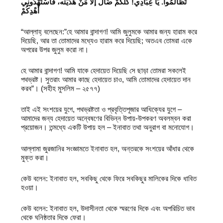
تَظَالَمُوا. يَا عِبَادِي! كُلُّكُمْ ضَالٌّ إلَّا مَنْ هَدَيْته، فَاسْتَهْدُونِي
أَهْدِكُمْ
“আল্লাহ্ বলেছেন:”হে আমার বান্দাগণ! আমি জুলুমকে আমার জন্য হারাম করে
দিয়েছি, আর তা তোমাদের মধ্যেও হারাম করে দিয়েছি; অতএব তোমরা একে
অপরের উপর জুলুম করো না।
হে আমার বান্দাগণ! আমি যাকে হেদায়েত দিয়েছি সে ছাড়া তোমরা সকলেই
পথভ্রষ্ট। সুতরাং আমার কাছে হেদায়েত চাও, আমি তোমাদের হেদায়েত দান
করব”। (সহীহ মুসলিম – ২৫৭৭)
তাই এই সংশয়ের যুগে, পথভ্রষ্টতা ও প্রবৃত্তিপূজার আধিক্যের যুগে –
আমাদের জন্য হেদায়েত অন্বেষণের বিভিন্ন উপায়-উপকরণ অবলম্বন করা
প্রয়োজন। তন্মধ্যে একটি উপায় হল – ইনাবাত তথা অনুরাগ বা মনোযোগ।
আল্লামা জুরজানির সংজ্ঞামতে ইনাবাত হল, অন্তরকে সংশয়ের আঁধার থেকে
মুক্ত করা।
কেউ বলেন: ইনাবাত হল, সবকিছু থেকে ফিরে সবকিছুর মালিকের দিকে ধাবিত
হওয়া।
কেউ বলেন: ইনাবাত হল, উদাসীনতা থেকে স্মরণের দিকে এবং অপরিচিত ভাব
থেকে ঘনিষ্ঠতার দিকে ফেরা।