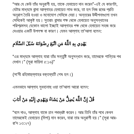
“আর যে কেউ তাঁর অনুরাগী হয়, তাকে হেদায়েত দান করেন”-এই যে কারণটা,
যেটার মাধ্যমে বান্দা আল্লাহর হেদায়েত লাভ করে, তা হল নিজ রবের প্রতি
অনুরাগ তৈরি হওয়া ও মনোযোগ সেদিকে দেয়া। অন্তরের উদ্দীপনাগুলো তখন
সেদিকেই আকৃষ্ট হয়। সুতরাং বান্দার পক্ষ থেকে হেদায়েত অনুসন্ধানের
পরিশ্রমসহ যেকোন ভালো ইচ্ছাই আল্লাহর পক্ষ থেকে হেদায়েত সহজ করে
দেওয়ার একটি উপলক্ষ বা কারণ। যেমন আল্লাহ তা’আলা বলেন:
يَهْدِي بِهِ اللَّهُ مَنِ اتَّبَعَ رِضْوَانَهُ سُبُلَ السَّلَامِ
“এর মাধ্যমে আল্লাহ যারা তাঁর সন্তুষ্টি অনুসন্ধান করে, তাদেরকে শান্তির পথ
দেখান।” (সূরা মায়িদা ৫:১৬)”
(সা’দী রহিমাহুল্লাহর বক্তব্যটি শেষ হল।)
এমনভাবে আল্লাহ সুবহানাহু ওয়া তা’আলা আরো বলেন:
قُلْ إِنَّ اللَّهَ يُضِلُّ مَنْ يَشَاءُ وَيَهْدِي إِلَيْهِ مَنْ أَنَابَ
“বলে দাও, আল্লাহ যাকে চান পথভ্রষ্ট করেন। আর তিনি তাঁর পথে কেবল
তাদেরকেই হেদায়েত (দিশা) দান করেন, যারা তার অনুরাগী হয়।” (সূরা আর-
রা’দ ১৩:২৭)