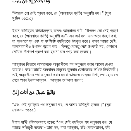
وَمَا يَتَذَكَّرُ إِلَّا مَنْ يُنِيبُ
“উপদেশ তো সেই গ্রহণ করে, যে (আল্লাহর প্রতি) অনুরাগী হয়।” (সূরা
মু’মিন ২৩:১৩)
ইবনে আতিয়্যাহ রহিমাহুল্লাহ বলেন: আল্লাহর বাণী- “উপদেশ তো সেই গ্রহণ
করে, যে (আল্লাহর প্রতি) অনুরাগী হয়”- এর অর্থ হল, এমনভাবে গ্রহণ করা,
যা গ্রহণযোগ্য এবং যা সংশ্লিষ্ট ব্যক্তিকে উপকৃত করে। কারণ আমরা দেখি,
অমনোযোগীও উপদেশ গ্রহণ করে। কিন্তু যেহেতু সেটা উপকারী নয়, একারণে
সেটাকে ‘উপদেশ গ্রহণ করা হয়নি’ বলে গণ্য করা হয়েছে।
আল্লাহর কিতাবে আমাদেরকে অনুরাগীদের পথ অনুসরণ করার আদেশ দেওয়া
হয়েছে। কারণ তারাই অন্যান্য মানুষের তুলনায় হেদায়েতের অধিক নিকটবর্তী।
তাই অনুরাগীদের পথ অনুসরণ করার দ্বারা আমরাও সত্যের দিশা, তথা হেদায়েত
পেতে পারব ইনশাআল্লাহ। আল্লাহ তা’আলা বলেন:
وَاتَّبِعْ سَبِيلَ مَنْ أَنَابَ إِلَيَّ
“এবং সেই ব্যক্তির পথ অনুসরণ কর, যে আমার অভিমুখী হয়েছে।” (সূরা
লোকমান ৩১
১৫)
ইমাম সা’দী রহিমাহুল্লাহ বলেন: “এবং সেই ব্যক্তির পথ অনুসরণ কর, যে
আমার অভিমুখী হয়েছে”- তারা হল, যারা আল্লাহ, তাঁর ফেরেশতাগণ, তাঁর