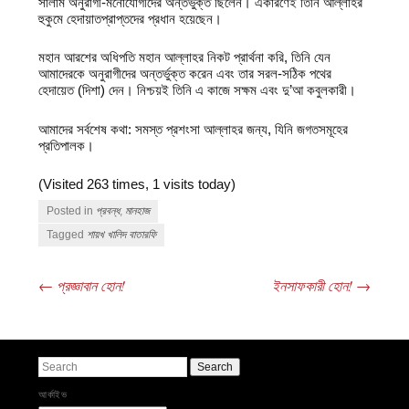
সালাম অনুরাগী-মনোযোগীদের অন্তর্ভুক্ত ছিলেন। একারণেই তিনি আল্লাহর
হুকুমে হেদায়াতপ্রাপ্তদের প্রধান হয়েছেন।
মহান আরশের অধিপতি মহান আল্লাহর নিকট প্রার্থনা করি, তিনি যেন
আমাদেরকে অনুরাগীদের অন্তর্ভুক্ত করেন এবং তার সরল-সঠিক পথের
হেদায়েত (দিশা) দেন। নিশ্চয়ই তিনি এ কাজে সক্ষম এবং দু’আ কবুলকারী।
আমাদের সর্বশেষ কথা: সমস্ত প্রশংসা আল্লাহর জন্য, যিনি জগতসমূহের
প্রতিপালক।
(Visited 263 times, 1 visits today)
Posted in
প্রবন্ধ
,
মানহাজ
Tagged
শায়খ খালিদ বাতারফি
←
প্রজ্ঞাবান হোন!
ইনসাফকারী হোন!
→
Post navigation
Search
আর্কাইভ