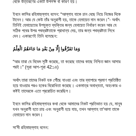
থেকে উত্তরণের একটি উপলক্ষ বা কারণ হয়।
ইবনে কাসির রহিমাহুল্লাহ বলেন: “আল্লাহ যাকে চান বেছে নিয়ে নিজের দিকে
টানেন। আর যে কেউ তাঁর অনুরাগী হয়, তাকে হেদায়েত দান করেন।”- অর্থাৎ
তিনিই হেদায়েতের উপযুক্ত ব্যক্তির জন্য হেদায়েত নির্ধারণ করেন আর যে
সঠিক পথের উপর পথভ্রষ্টতাকে প্রাধান্য দেয়, তার জন্য পথভ্রষ্টতা লিখে
দেন। একারণেই তিনি বলেছেন:
وَمَا تَفَرَّقُوا إِلَّا مِنْ بَعْدِ مَا جَاءَهُمُ الْعِلْمُ
“আর তারা যে বিভেদ সৃষ্টি করেছে, তা করেছে তাদের কাছে নিশ্চিত জ্ঞান আসার
পরই।” (সূরা আশ-শূরা 42:১৪)
অর্থাৎ তারা তাদের নিকট হক পৌঁছে যাওয়া এবং তার ব্যাপারে প্রমাণ প্রতিষ্ঠিত
হয়ে যাওয়ার পরও হকের বিরোধিতা করেছে। একমাত্র অবাধ্যতা, অহংকার ও
কষ্টই তাদেরকে এতে প্ররোচিত করেছিল।
ইবনে কাসির রহিমাহুল্লাহর কথা থেকে আমাদের নিকট প্রতিভাত হয় যে, মানুষ
যখন অনুরাগী হতে চায় এবং অনুরাগী হয়ে যায়, তখন আল্লাহ তা’আলা তাকে
হেদায়েত দান করেন।
সা’দী রহিমাহুল্লাহ বলেন: