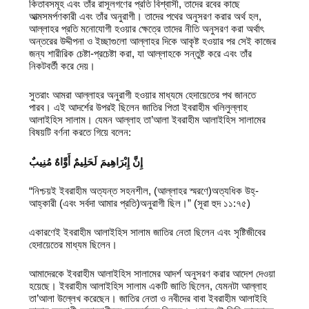
কিতাবসমূহ এবং তাঁর রাসূলগণের প্রতি বিশ্বাসী, তাদের রবের কাছে
আত্মসমর্পণকারী এবং তাঁর অনুরাগী। তাদের পথের অনুসরণ করার অর্থ হল,
আল্লাহর প্রতি মনোযোগী হওয়ার ক্ষেত্রে তাদের নীতি অনুসরণ করা অর্থাৎ
অন্তরের উদ্দীপনা ও ইচ্ছাগুলো আল্লাহর দিকে আকৃষ্ট হওয়ার পর সেই কাজের
জন্য শারীরিক চেষ্টা-প্রচেষ্টা করা, যা আল্লাহকে সন্তুষ্ট করে এবং তাঁর
নিকটবর্তী করে দেয়।
সুতরাং আমরা আল্লাহর অনুরাগী হওয়ার মাধ্যমে হেদায়েতের পথ জানতে
পারব। এই আদর্শের উপরই ছিলেন জাতির পিতা ইবরাহীম খলিলুল্লাহ
আলাইহিস সালাম। যেমন আল্লাহ তা’আলা ইবরাহীম আলাইহিস সালামের
বিষয়টি বর্ণনা করতে গিয়ে বলেন:
إِنَّ إِبْرَاهِيمَ لَحَلِيمٌ أَوَّاهٌ مُنِيبٌ
“নিশ্চয়ই ইবরাহীম অত্যন্ত সহনশীল, (আল্লাহর স্মরণে)অত্যধিক উহ্-
আহ্কারী (এবং সর্বদা আমার প্রতি)অনুরাগী ছিল।” (সূরা হুদ ১১:৭৫)
একারণেই ইবরাহীম আলাইহিস সালাম জাতির নেতা ছিলেন এবং সৃষ্টিজীবের
হেদায়েতের মাধ্যম ছিলেন।
আমাদেরকে ইবরাহীম আলাইহিস সালামের আদর্শ অনুসরণ করার আদেশ দেওয়া
হয়েছে। ইবরাহীম আলাইহিস সালাম একটি জাতি ছিলেন, যেমনটা আল্লাহ
তা’আলা উল্লেখ করেছেন। জাতির নেতা ও নবীদের বাবা ইবরাহীম আলাইহি