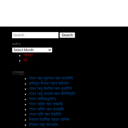
Post navigation
Search
আর্কাইভ
আর্কাইভ
প্রবন্ধ
বই
লেখকবৃন্দ
শায়খ আবু মুহাম্মাদ আল মাকদিসি
হাকিমুল উম্মাহ শায়খ আইমান
শায়খ আবু উবাইদা আল কুরাইশি
শায়খ আবু কাতাদা আল ফিলিস্তিনি
শায়খ আতিয়াতুল্লাহ
শায়খ হারিস আন নাজ্জারি
শায়খ খালিদ আল বাতারফি
শায়খ সামি আল উরাইদি
উস্তাদ ইয়াহিয়া আব্দুল হাফিজ
উস্তাদ আবু আনওয়ার