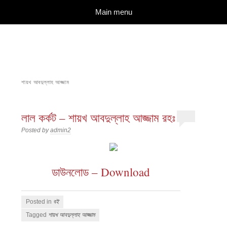
দারুল ইলম
বিশুদ্ধ আকিদা ও নববী মানহাজের দিকে আহ্বানকারী
Skip to content
Main menu
শায়খ আবদুল্লাহ আজ্জাম
লাল কর্কট – শায়খ আবদুল্লাহ আজ্জাম রহঃ
Posted by
admin2
ডাউনলোড – Download
Posted in
বই
Tagged
শায়খ আবদুল্লাহ আজ্জাম