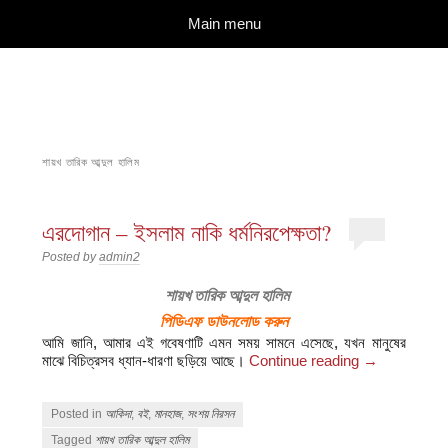
দারুল ইলম
বিশুদ্ধ আকিদা ও নববী মানহাজের দিকে আহ্বানকারী
Skip to content
Main menu
শায়খ তারিক আব্দুল হালিম
এরদোগান – ইসলাম নাকি ধর্মনিরপেক্ষতা?
Posted by
admin2
শায়খ তারিক আব্দুল হালিম
পিডিএফ ডাউনলোড করুন
আমি জানি, আমার এই গবেষণাটি এমন সময় সামনে এসেছে, যখন মানুষের
মাঝে বিচিত্রসব ধ্যান-ধারণা ছড়িয়ে আছে।
Continue reading
→
Posted in
আকিদা
,
বই
,
মানহাজ
,
সংশয় নিরসন
Tagged
শায়খ তারিক আব্দুল হালিম