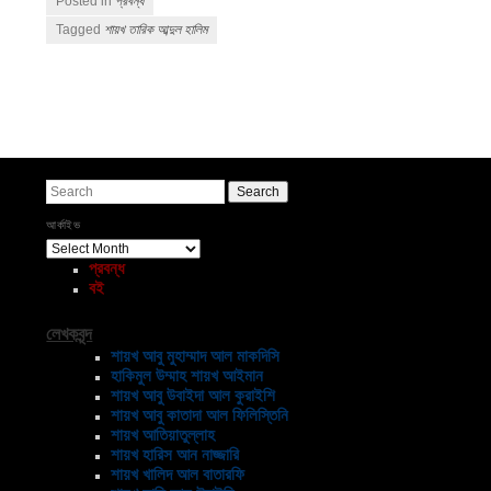
Posted in
প্রবন্ধ
Tagged
শায়খ তারিক আব্দুল হালিম
Post navigation
Search
আর্কাইভ
আর্কাইভ
প্রবন্ধ
বই
লেখকবৃন্দ
শায়খ আবু মুহাম্মাদ আল মাকদিসি
হাকিমুল উম্মাহ শায়খ আইমান
শায়খ আবু উবাইদা আল কুরাইশি
শায়খ আবু কাতাদা আল ফিলিস্তিনি
শায়খ আতিয়াতুল্লাহ
শায়খ হারিস আন নাজ্জারি
শায়খ খালিদ আল বাতারফি