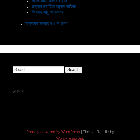
শায়খ সামি আল উরাইদি
উস্তাদ ইয়াহিয়া আব্দুল হাফিজ
উস্তাদ আবু আনওয়ার
অন্যান্য মাশায়েখ ও দা’ঈগণ
Search
ফেইসবুক
Proudly powered by WordPress
|
Theme: Reddle by
WordPress.com
.