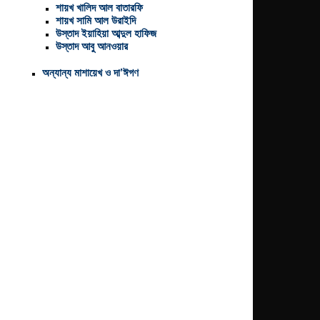
শায়খ খালিদ আল বাতারফি
শায়খ সামি আল উরাইদি
উস্তাদ ইয়াহিয়া আব্দুল হাফিজ
উস্তাদ আবু আনওয়ার
অন্যান্য মাশায়েখ ও দা’ঈগণ