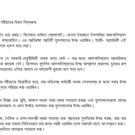
শরীয়তের বিধান নিম্নরূপঃ
য়ে আছে। বিশেষতঃ বর্তমান প্রেক্ষাপটে। কেননা ইমারাতে ইসলামিয়া আফগানিস্তান
 বাস্তবায়িত। এর প্রতিরক্ষা প্রতিটি মুসলমানের উপর ওয়াজিব। ইহুদী- আমেরিকী এই
নকে ধ্বংস করে দেয়া।
 সে সরকারি চাকুরীজিবী অথবা অন্য কেউ – তার জন্য আফগানিস্তানে আমেরিকার
া জায়েজ নেই। বিশেষতঃ মুসলিম আফগানিস্তানের উপর আগ্রাসন ক্রুসেড যুদ্ধের রুপ
য়তায় এগিয়ে আসবে সে ধর্মত্যাগী মুরতাদ বলে গন্য হবে।
 শরীয়তের বিরোধীতা করে, তার অধিনস্থ কর্মচারী অথবা সেনাসদস্য বা অন্য সবার উপর
নুগত্য পরিহার করা ওয়াজিব।
 দিচ্ছে এবং ভূমি, আকাশ অথবা তথ্য দ্বারা সহায়তা করছে এবং মুসলমানদেরকে তাদের
 শাসকদেরকে যে কোন উপায়ে অপসারন করা মুসলমানদের উপর ওয়াজিব।
িক, নৈতিক ও রশদ-সামগ্রী দ্বারা সাহায্য করা প্রত্যেক মুসলিমের উপর ফরজ, আর যার
ুদ্ধ করা সম্ভব নিশ্চিতভাবে তার জন্য শরয়ী ওয়াজিব হলো সরাসরি তাতে অংশগ্রহণ করা।
দ্ধতিতে তাদেরকে সহায়তা করা।