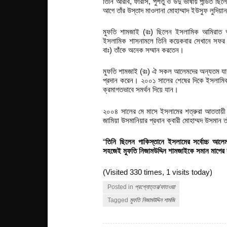
তিনি আরবি, ফারসি, পুশতু ও উর্দু ভাষায় পন্ডিত ছিল
আগে তাঁর উস্তাদ মাওলানা মোহাম্মাদ ইউসুফ লুদিয়
মুফতি শামজাই (রঃ) ছিলেন ইসলামিক আমিরাত অ
ইসলামিক শাসনামলে তিনি কয়েকবার সেখানে সফর ক
বাঃ) তাঁকে অনেক সম্মান করতেন।
মুফতি শামজাই (রঃ) ঐ সকল আলেমদের অন্যতম যারা
প্রদান করেন। ২০০১ সালের শেষের দিকে ইসলামিক
ক্রমাগতভাবে সমর্থন দিয়ে যান।
২০০৪ সালের মে মাসে ইসলামের শত্রুরা আততায়ী 
জামিয়া উসমানিয়ার প্রধান ক্বারী মোহাম্মদ উসমান ত
“
তিনি ছিলেন পাকিস্তানে ইসলামের সর্বোচ্চ আলে
সহজেই মুফতি নিজামউদ্দিন শামজাইকে সমান মাপের
(Visited 330 times, 1 visits today)
Posted in
প্রশ্নোত্তর/ফাতওয়া
Tagged
মুফতি নিজামউদ্দিন শামজি