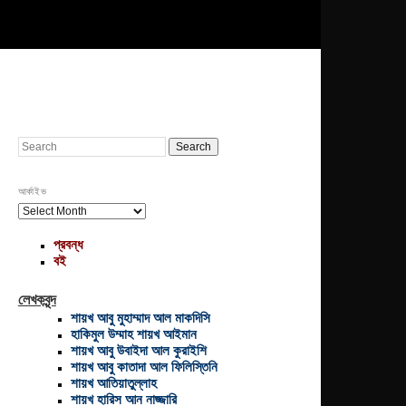
Search
আর্কাইভ
আর্কাইভ
প্রবন্ধ
বই
লেখকবৃন্দ
শায়খ আবু মুহাম্মাদ আল মাকদিসি
হাকিমুল উম্মাহ শায়খ আইমান
শায়খ আবু উবাইদা আল কুরাইশি
শায়খ আবু কাতাদা আল ফিলিস্তিনি
শায়খ আতিয়াতুল্লাহ
শায়খ হারিস আন নাজ্জারি