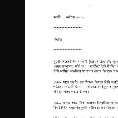
—————————-
করাচী, ৮ অক্টোবর ২০০১
******************
পরিচয়ঃ
******************
মুফতী নিজামউদ্দিন শামজাই (রঃ) সোয়াতে তাঁর প্র
খায়ের মাদ্রাসায় ভর্তি হন। পরবর্তীতে তিনি দীর্ঘদি
তিনি জামিয়া ফারুকিয়া মাদ্রাসার ইফতা বিভাগের প
১৯৮৮ সালে মুফতি এবং শিক্ষক হিসেবে তিনি করাচির 
পর্যন্ত সেখানেই ছিলেন। মাওলানা হাবিবুল্লাহ মুখ
দায়িত্ব পালন করতে থাকেন।
১৯৯০ সালের শুরুর দিকে, জামশর বিশ্ববিদ্যালয় 
বিনরি টাউন মাদ্রাসায় বুখারী শরীফেরও দারস দিতেন