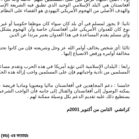
أفغانستان هي البلد الإسلامي الوحيد الذي تطبق فيه الشريعة الإس
والهدف الأصلي من الهجوم الأمريكي اليهودي هو القضاء على النظا .
ثانيا: لا يجوز لمسلم في أي بلد كان سواء كان موظفا حكوميا أو غي
نوع كان للعدوان الأمريكي على أفغانستان خاصة وأن الهجوم يشكل.
وأي مسلم يقدم المساعدة في هذا العدوان يعتبر مرتدا عن الدين
ثالثا :أي شخص يخالف أوامر الله عز وجل وشريعته فإن من كانوا تحت
مخالفة أوامره ورفض الانصياع إليها .
رابعا : البلدان الإسلامية التي تؤيد أمريكا في هذه الحرب وتقدم مساع
المسلمين من تأدية واجباتهم فإن على المسلمين واجب إزالة هذه ال.
خامسا : دعم المجاهدين في أفغانستان ماليا ومعنويا وماديا فريض
يمكنه الوصول إلى أفغانستان والقتال إلى جانبه فأن الواجب الشرعي
يستطيع ذلك عليه تقديم الدعم بكل وسيلة ممكنة لهم .
كراتشي الثامن من أكتوبر 2001م
ই (রহঃ) এর ফতোয়াঃ