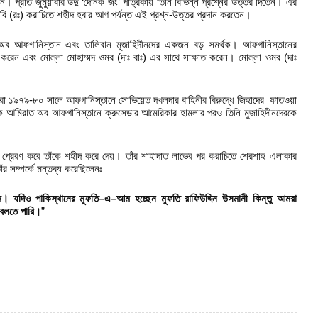
েন। প্রতি জুমুয়াবার উর্দু ‘দৈনিক জং’ পত্রিকায় তিনি বিভিন্ন প্রশ্নের উত্তর দিতেন। এর
ানবি (রঃ) করাচিতে শহীদ হবার আগ পর্যন্ত এই প্রশ্ন-উত্তর প্রদান করতেন।
ব আফগানিস্তান এবং তালিবান মুজাহিদীনদের একজন বড় সমর্থক। আফগানিস্তানের
রেন এবং মোল্লা মোহাম্মদ ওমর (দাঃ বাঃ) এর সাথে সাক্ষাত করেন। মোল্লা ওমর (দাঃ
 ১৯৭৯-৮০ সালে আফগানিস্তানে সোভিয়েত দখলদার বাহিনীর বিরুদ্ধে জিহাদের ফাতওয়া
 আমিরাত অব আফগানিস্তানে ক্রুসেডার আমেরিকার হামলার পরও তিনি মুজাহিদীনদেরকে
প্রেরণ করে তাঁকে শহীদ করে দেয়। তাঁর শাহাদাত লাভের পর করাচিতে শেরশাহ এলাকার
াঁর সম্পর্কে মন্তব্য করেছিলেনঃ
ম
।
যদিও
পাকিস্থা
নের মুফতি
–
এ
–
আম হচ্ছেন
মুফতি রাফিউদ্দিন
উসমানী কিন্তু
আমরা
 বলতে পারি।
”