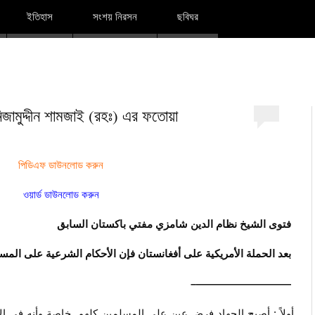
দারুল ইলম
ইতিহাস
সংশয় নিরসন
ছবিঘর
িজামুদ্দীন শামজাই (রহঃ) এর ফতোয়া
পিডিএফ ডাউনলোড করুন
ওয়ার্ড ডাউনলোড করুন
فتوى الشيخ نظام الدين شامزي مفتي باكستان السابق
بعد الحملة الأمريكية على أفغانستان فإن الأحكام الشرعية على ال :
—————————–
أولاً : أصبح الجهاد فرض عين على المسلمين كلهم خاصة وأنه في الأو