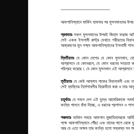
———————————
আফগানিস্তানে মার্কিন হামলার পর মুসলমানদের উপর 
প্রথমতঃ
সকল মুসলমানের উপরই জিহাদ ফরজে আইন হ
সেই একক ইসলামী রাস্ট্র যেখানে শরীয়তের বিধান
আক্রমণের মূল লক্ষ্য আফগানিস্তানের ইসলামী শাস
দ্বিতীয়তঃ
যে কোন দেশের যে কোন মুসলমান, হোক
আগ্রাসনে যে কোনরূপে, যে কোন ধরনের সহয়তা কর
পরিগ্রহ করেছে। যে কোন মুসলমান এই আগ্রাসনে সহা
তৃতীয়তঃ
যে কেউ আল্লাহ পাকের বিধানাবলী এবং তার
সেই ব্যক্তির নির্দেশাবলীর বিরোধীতা করা ও তার আ
চতুর্থতঃ
যে সকল দেশ এই যুদ্ধে আমেরিকাকে সমর্থন
কর্তব্য পালনে বাঁধা দিচ্ছে, এ ধরনের প্রশাসন ও
পঞ্চমতঃ
বর্তমান সময়ে আফগান মুজাহিদদেরকে আর্থ
পক্ষে আফগানিস্তানে পৌঁছা এবং তাদের পাশে থেকে য
আর যে এতে অক্ষম তার কর্তব্য হলো সম্ভাব্য সব প