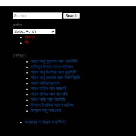
Search
আর্কাইভ
আর্কাইভ
প্রবন্ধ
বই
লেখকবৃন্দ
শায়খ আবু মুহাম্মাদ আল মাকদিসি
হাকিমুল উম্মাহ শায়খ আইমান
শায়খ আবু উবাইদা আল কুরাইশি
শায়খ আবু কাতাদা আল ফিলিস্তিনি
শায়খ আতিয়াতুল্লাহ
শায়খ হারিস আন নাজ্জারি
শায়খ খালিদ আল বাতারফি
শায়খ সামি আল উরাইদি
উস্তাদ ইয়াহিয়া আব্দুল হাফিজ
উস্তাদ আবু আনওয়ার
অন্যান্য মাশায়েখ ও দা’ঈগণ