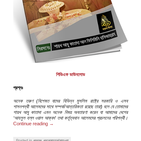
পিডিএফ ডাউনলোড
প্রশ্নঃ
অনেক তরুণ (বিশেষত যাদের বিভিন্ন মুসলিম রাষ্ট্রে সরকারি ও এসব
শাস
নপন্থ
আলেমদের সাথে সম্পর্ক/আন্তরিকতা রয়েছে তারা) বলে যে তোমাদের
শায়খ আবু
কাতাদা এমন অনেক বিষয়
অবতারণা
করেন যা আমাদের দেশের
‘আহ
লুল
হল্ল
ওয়াল
আক্বদ’ তথা কর্তৃত্ববান আলেমদের প্রচলনের পরিপন্থ
।
Continue reading
→
Posted in
প্রবন্ধ
,
প্রশ্নোত্তর/ফাতওয়া