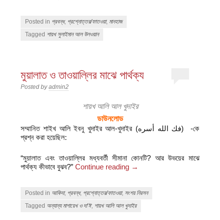
Posted in
প্রবন্ধ
,
প্রশ্নোত্তর/ফাতওয়া
,
মানহাজ
Tagged
শায়খ সুলাইমান আল উলওয়ান
মুয়ালাত ও তাওয়াল্লির মাঝে পার্থক্য
Posted by
admin2
শায়খ আলি আল খুদাইর
ডাউনলোড
সম্মানিত শাইখ আলি ইবনু খুদাইর আল-খুদাইর (فك الله أسره) -কে
প্রশ্ন করা হয়েছিল:
“মুয়ালাত এবং তাওয়াল্লির মধ্যবর্তী সীমানা কোনটি? আর উভয়ের মাঝে
পার্থক্য কীভাবে বুঝব?”
Continue reading
→
Posted in
আকিদা
,
প্রবন্ধ
,
প্রশ্নোত্তর/ফাতওয়া
,
সংশয় নিরসন
Tagged
অন্যান্য মাশায়েখ ও দা'ঈ
,
শায়খ আলি আল খুদাইর