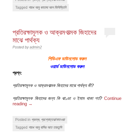
Tagged
শায়খ আবু কাতাদা আল ফিলিস্তিনি
প্রতিরক্ষামূলক ও আক্রমণাত্মক জিহাদের
মাঝে পার্থক্য
Posted by
admin2
পিডিএফ ডাউনলোড করুন
ওয়ার্ড ডাউনলোড করুন
প্রশ্ন:
প্রতিরক্ষামূলক ও আক্রমণাত্মক জিহাদের মাঝে পার্থক্য কী?
প্রতিরক্ষামূলক জিহাদের জন্য কি ঝাণ্ডা ও ইমাম থাকা শর্ত?
Continue
reading
→
Posted in
প্রবন্ধ
,
প্রশ্নোত্তর/ফাতওয়া
Tagged
শায়খ আবু বাসির আত তারতুসি