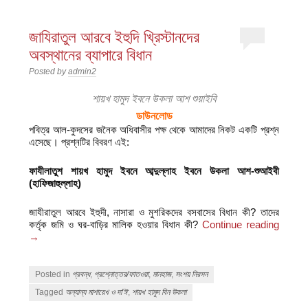
জাযিরাতুল আরবে ইহুদি খ্রিস্টানদের
অবস্থানের ব্যাপারে বিধান
Posted by
admin2
শায়খ হামুদ ইবনে উকলা আশ শুয়াইবি
ডাউনলোড
পবিত্র আল-কুদসের জনৈক অধিবাসীর পক্ষ থেকে আমাদের নিকট একটি প্রশ্ন
এসেছে। প্রশ্নটির বিবরণ এই:
ফাযীলাতুশ শায়খ হামুদ ইবনে আব্দুল্লাহ ইবনে উকলা আশ-শুআইবী
(হাফিজাহুল্লাহ)
জাযীরাতুল আরবে ইহুদী, নাসারা ও মুশরিকদের বসবাসের বিধান কী? তাদের
কর্তৃক জমি ও ঘর-বাড়ির মালিক হওয়ার বিধান কী?
Continue reading
→
Posted in
প্রবন্ধ
,
প্রশ্নোত্তর/ফাতওয়া
,
মানহাজ
,
সংশয় নিরসন
Tagged
অন্যান্য মাশায়েখ ও দা'ঈ
,
শায়খ হামুদ বিন উকলা