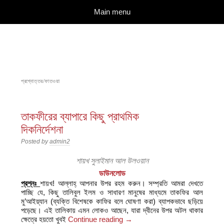
দারুল ইলম
বিশুদ্ধ আকিদা ও নববী মানহাজের দিকে আহ্বানকারী
Skip to content
Main menu
প্রশ্নোত্তর/ফাতওয়া
তাকফীরের ব্যাপারে কিছু প্রাথমিক
দিকনির্দেশনা
Posted by
admin2
শায়খ সুলাইমান আল উলওয়ান
ডাউনলোড
প্রশ্নঃ
শায়খ! আল্লাহ্‌ আপনার উপর রহম করুন। সম্প্রতি আমরা দেখতে
পাচ্ছি যে, কিছু তালিবুল ইলম ও সাধারণ মানুষের মাধ্যমে তাকফির আল
মু’আইয়্যান (ব্যক্তি বিশেষকে কাফির বলে ঘোষণা করা) ব্যাপকভাবে ছড়িয়ে
পড়েছে। এই তালিকায় এমন লোকও আছেন, যারা দ্বীনের উপর অটল থাকার
ক্ষেত্রে হয়তো খুবই
Continue reading
→