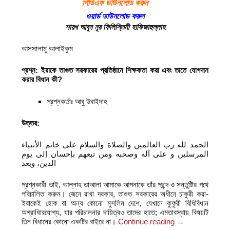
পিডিএফ ডাউনলোড করুন
ওয়ার্ড ডাউনলোড করুন
শায়খ আবুন নূর ফিলিস্তিনী হাফিজাহুল্লাহ
আসসালামু আলাইকুম
প্রশ্ন:
ইরাকে তাগুত সরকারের প্রতিষ্ঠানে শিক্ষকতা করা এবং তাতে যোগদান
করার বিধান কী
?
প্রশ্নকর্তাঃ আবু উবাইদাহ
উত্তর:
الحمد لله رب العالمين والصلاة والسلام على خاتم الأنبياء
المرسلين و على آله وصحبه ومن تبعهم بإحسان إلى يوم
الدين، وبعد
প্রশ্নকারী ভাই, আল্লাহ তাআলা আমাকে আপনাকে তাঁর পছন্দ ও সন্তুষ্টির পথে
পরিচালিত করুন। জেনে রাখা দরকার, তাগুত সরকারের অধীনে চাকুরী করা-
ইরাকেই হোক বা অন্য কোনো মুসলিম দেশে, যেখানে কুফুরী বিধিবিধান
অগ্রাধিারযোগ্য, যার পরিচালনার দায়িত্বও তাদের হাতে; এমতাবস্থায় বিষয়টি
তিন বিধানের কোনো একটির বাইরে না।
Continue reading
→