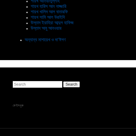
শায়খ আতিয়াতুল্লাহ
শায়খ হারিস আন নাজ্জারি
শায়খ খালিদ আল বাতারফি
শায়খ সামি আল উরাইদি
উস্তাদ ইয়াহিয়া আব্দুল হাফিজ
উস্তাদ আবু আনওয়ার
অন্যান্য মাশায়েখ ও দা’ঈগণ
Search
ফেইসবুক