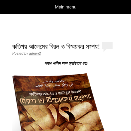
দারুল ইলম
বিশুদ্ধ আকিদা ও নববী মানহাজের দিকে আহ্বানকারী
Skip to content
Main menu
কতিপয় আলেমের বিরল ও বিস্ময়কর সংশয়!
Posted by
admin2
শায়খ খালিদ আল হুসাইনান রহঃ