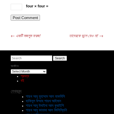
four × four =
←
একটি মজলুম ফরজ!
তাদেরকে ভুলে যেও না!
→
Post navigation
Search
আর্কাইভ
আর্কাইভ
প্রবন্ধ
বই
লেখকবৃন্দ
শায়খ আবু মুহাম্মাদ আল মাকদিসি
হাকিমুল উম্মাহ শায়খ আইমান
শায়খ আবু উবাইদা আল কুরাইশি
শায়খ আবু কাতাদা আল ফিলিস্তিনি