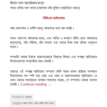
জিহাদ যখন আমেরিকার জন্য!
শায়খ নাসির আল ফাহদ (আল্লাহ তাঁর মুক্তি ত্বরান্বিত করুন)
পিডিএফ ডাউনলোড
পরম করুণাময় ও অসীম দয়ালু আল্লাহর নামে শুরু করছি।
সকল প্রশংসা আল্লাহর জন্য, এবং শান্তি ও কল্যাণ বর্ষিত হোক আল্লাহর
রাসূল(সা), তাঁর পরিবার, তাঁর সাহাবা এবং তাদের উপর যারা তাঁদের অনুসরণ
করেন।
সম্প্রতি আমরা ইরাকে ক্রুসেডারদের বিরুদ্ধে জিহাদ এবং সশস্ত্র প্রতিরোধে
উল্লেখযোগ্য অগ্রগতির খবর পেয়েছি।
তাছাড়া এই সশস্ত্র প্রতিরোধ সম্পর্কে সৌদি আরব নামক রাষ্ট্রের অবস্থান
দিবালোকের মত স্পষ্ট হয়ে গেছে এবং তারা যে ক্রুসেডারদের প্রতিরোধে যে
কোন ধরনের সাহায্যকে অপরাধ সাব্যস্ত করছে, সে সম্পর্কেও আমরা অবগত
হয়েছি।
Continue reading
→
Posted in
প্রবন্ধ
Tagged
দারুল ইলম
,
শায়খ নাসির আল ফাহদ