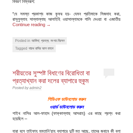
বিবরণ নিম্নরূপ:
“যে সমস্ত প্রকাশ্য কাজ কুফর হয়- যেমন প্রতিমাকে সিজদাহ করা,
রাসূলুল্লাহ সাল্লাল্লাহু আলাইহি ওয়াসাল্লামকে গালি দেওয়া বা এজাতীয়
Continue reading
→
Posted in
আকিদা
,
প্রবন্ধ
,
সংশয় নিরসন
Tagged
শায়খ নাসির আল ফাহদ
শরীয়তের সুস্পষ্ট বিধাণের বিরোধিতা বা
প্রত্যাখ্যান করা দলের ব্যাপারে হুকুম
Posted by
admin2
পিডিএফ ডাউনলোড করুন
ওয়ার্ড ডাউনলোড করুন
শাইখ নাসির আল-ফাহাদ (ফাক্কাল্লাহু আসরাহ) এর কাছে প্রশ্ন করা
হয়েছিল –
যারা বলে তাইফাহ মুমতানি’য়াহ ব্যাপারে দুটি মত আছে, তাদের জবাবে কী বলা