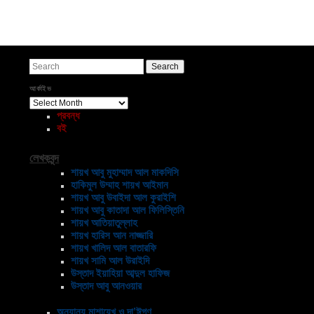
Post navigation
Search
আর্কাইভ
আর্কাইভ
প্রবন্ধ
বই
লেখকবৃন্দ
শায়খ আবু মুহাম্মাদ আল মাকদিসি
হাকিমুল উম্মাহ শায়খ আইমান
শায়খ আবু উবাইদা আল কুরাইশি
শায়খ আবু কাতাদা আল ফিলিস্তিনি
শায়খ আতিয়াতুল্লাহ
শায়খ হারিস আন নাজ্জারি
শায়খ খালিদ আল বাতারফি
শায়খ সামি আল উরাইদি
উস্তাদ ইয়াহিয়া আব্দুল হাফিজ
উস্তাদ আবু আনওয়ার
অন্যান্য মাশায়েখ ও দা’ঈগণ