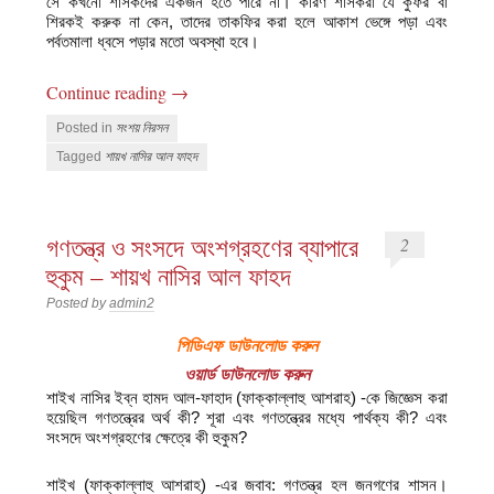
সে কখনো শাসকদের একজন হতে পারে না। কারণ শাসকরা যে কুফর বা
শিরকই করুক না কেন, তাদের তাকফির করা হলে আকাশ ভেঙ্গে পড়া এবং
পর্বতমালা ধ্বসে পড়ার মতো অবস্থা হবে।
Continue reading
→
Posted in
সংশয় নিরসন
Tagged
শায়খ নাসির আল ফাহদ
গণতন্ত্র ও সংসদে অংশগ্রহণের ব্যাপারে
2
হুকুম – শায়খ নাসির আল ফাহদ
Posted by
admin2
পিডিএফ ডাউনলোড করুন
ওয়ার্ড ডাউনলোড করুন
শাইখ নাসির ইব্‌ন হামদ আল-ফাহাদ (ফাক্কাল্লাহু আশরাহ) -কে জিজ্ঞেস করা
হয়েছিল গণতন্ত্রের অর্থ কী? শূরা এবং গণতন্ত্রের মধ্যে পার্থক্য কী? এবং
সংসদে অংশগ্রহণের ক্ষেত্রে কী হুকুম?
শাইখ (ফাক্কাল্লাহু আশরাহ) -এর জবাব: গণতন্ত্র হল জনগণের শাসন।