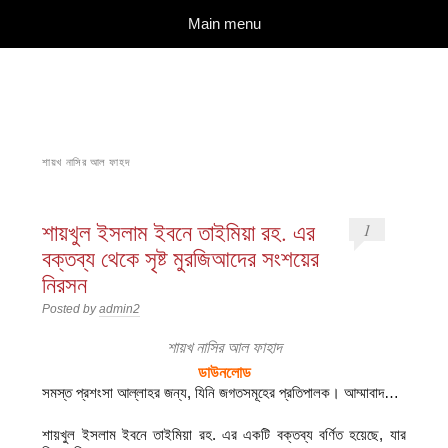
দারুল ইলম
বিশুদ্ধ আকিদা ও নববী মানহাজের দিকে আহ্বানকারী
Skip to content
Main menu
শায়খ নাসির আল ফাহদ
শায়খুল ইসলাম ইবনে তাইমিয়া রহ. এর
1
বক্তব্য থেকে সৃষ্ট মুরজিআদের সংশয়ের
নিরসন
Posted by
admin2
শায়খ নাসির আল ফাহাদ
ডাউনলোড
সমস্ত প্রশংসা আল্লাহর জন্য, যিনি জগতসমূহের প্রতিপালক। আম্মাবাদ…
শায়খুল ইসলাম ইবনে তাইমিয়া রহ. এর একটি বক্তব্য বর্ণিত হয়েছে, যার