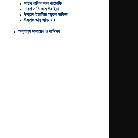
শায়খ খালিদ আল বাতারফি
শায়খ সামি আল উরাইদি
উস্তাদ ইয়াহিয়া আব্দুল হাফিজ
উস্তাদ আবু আনওয়ার
অন্যান্য মাশায়েখ ও দা’ঈগণ