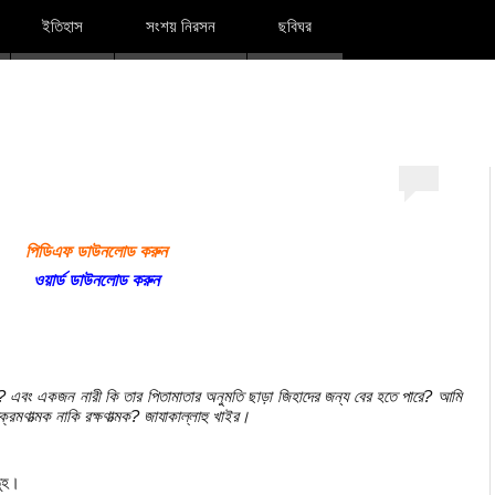
দারুল ইলম
ইতিহাস
সংশয় নিরসন
ছবিঘর
পিডিএফ ডাউনলোড করুন
ওয়ার্ড ডাউনলোড করুন
 এবং একজন নারী কি তার পিতামাতার অনুমতি ছাড়া জিহাদের জন্য বের হতে পারে? আমি
মণাত্মক নাকি রক্ষণাত্মক? জাযাকাল্লাহু খাইর।
তুহ।