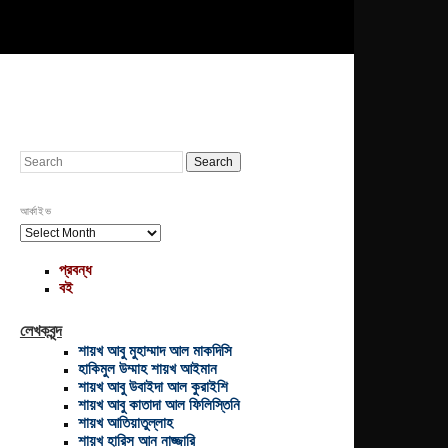
Search
আর্কাইভ
আর্কাইভ
প্রবন্ধ
বই
লেখকবৃন্দ
শায়খ আবু মুহাম্মাদ আল মাকদিসি
হাকিমুল উম্মাহ শায়খ আইমান
শায়খ আবু উবাইদা আল কুরাইশি
শায়খ আবু কাতাদা আল ফিলিস্তিনি
শায়খ আতিয়াতুল্লাহ
শায়খ হারিস আন নাজ্জারি