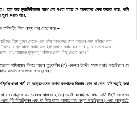
 তবে তার মুজাহিদীনদের সাথে বের হওয়া যাতে সে আহতদের সেবা করতে পারে, পানি
 পূরণ করতে পারে,
এর হাদীসটির দিকে লক্ষ্য করা যেতে পারে –
ম নারীদের নিয়ে যুদ্ধে যেতেন এবং তাঁরা আহতদের সেবা করতেন এবং গণিমত জমা
“আমরা রাসূল সাল্লাল্লাহু আলাইহি ওয়া সাল্লাম এর সাথে যুদ্ধে যেতাম এবং
করতাম এবং আমাদের যুদ্ধলব্ধ গণিমত থেকে কিছু দেওয়া হত।”
ধ যেরকম সাফিয়্যাহ বিনতে আব্দুল মুত্তালিব (রা) একজন ইহুদীর সাথে লড়াই করেছিলেন যে
টি দিয়ে আঘাত করে হত্যা করেছিলেন।
স্থিতি থাকা শর্ত, তা আক্রমণাত্মক অথবা রক্ষণাত্মক জিহাদ হোক না কেন, যদি লড়াই করা
লো বাধ্যতামূলক নয় যেরকম সাফিয়্যাহ (রা) লড়াই করেছিলেন যখন তিনি ইহুদী ব্যক্তির
েমে এসে খুঁটি নিয়েছিলেন এবং তা দিয়ে তাকে আঘাত করে হত্যা করেছিলেন। এবং আল্লাহই