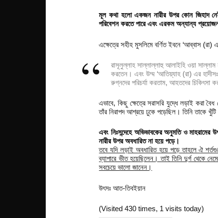
মূল কথা হলো একজন নারীর উপর কোন জিহাদ নেই।
পরিবেশন করতে পারে এবং এরকম অন্যান্য প্রয়োজন
এক্ষেত্রে সহীহ মুসলিমে বর্ণিত ইবনে ‘আব্বাস (রা) 
রাসূলুল্লাহ সাল্লাল্লাহু আলাইহি ওয়া সাল্লা
করতেন। এবং উম্ম ‘আতিয়্যাহ (রা) এর হাদীসঃ 
রুগ্নদের পরিচর্যা করতাম, আহতদের চিকিৎসা 
এভাবে, কিছু ক্ষেত্রে সরাসরি যুদ্ধে লড়াই করা বৈ
তাঁর নিরাপদ আশ্রয়ে ঢুকে পড়েছিল। তিনি তাকে খুঁ
এবং নিঃসন্দেহে অভিভাবকের অনুমতি ও মাহরামের উপ
নারীর উপর অবধারিত না হয়ে পড়ে।
তবে যদি লড়াই অবধারিত হয়ে পড়ে তাহলে ঐ শর্তগু
ব্যাপারে ভীত হয়েছিলেন। তাই তিনি দুর্গ থেকে ন
সবচেয়ে ভালো জানেন।
উৎসঃ আত-তিবইয়ান
(Visited 430 times, 1 visits today)