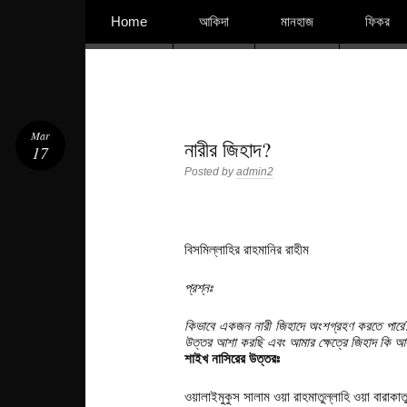
বিশুদ্ধ আকিদা ও নববী মানহাজের দিকে আহ্বানকারী
Skip to content
Home
আকিদা
মানহাজ
ফিকর
Mar
নারীর জিহাদ?
17
Posted by
admin2
বিসমিল্লাহির রাহমানির রাহীম
প্রশ্নঃ
কিভাবে একজন নারী জিহাদে অংশগ্রহণ করতে পারে?
উত্তর আশা করছি এবং আমার ক্ষেত্রে জিহাদ কি আক্র
শাইখ নাসিরের উত্তরঃ
ওয়ালাইমুকুস সালাম ওয়া রাহমাতুল্লাহি ওয়া বারাকা